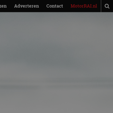
ken
Adverteren
Contact
MotorRAI.nl