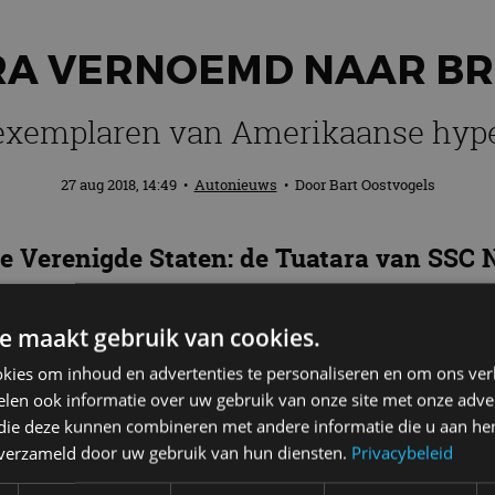
RA VERNOEMD NAAR B
exemplaren van Amerikaanse hyp
27 aug 2018, 14:49
•
Autonieuws
• Door
Bart Oostvogels
 de Verenigde Staten: de Tuatara van SSC
n Nederland beter bekend als de brughage
e maakt gebruik van cookies.
kies om inhoud en advertenties te personaliseren en om ons ver
len ook informatie over uw gebruik van onze site met onze adver
naar een brughagedis? Het zit zo: bijzonder aan dit 
 die deze kunnen combineren met andere informatie die u aan hen
andering heeft doorgemaakt dan bij enig ander gewer
n verzameld door uw gebruik van hun diensten.
Privacybeleid
rosserie heeft, vond SSC dit wel een toepasselijke n