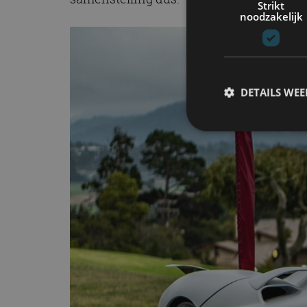
Strikt
noodzakelijk
DETAILS WE
S
Strikt noodzakelijke
accountbeheer. De we
Naam
cf_clearance