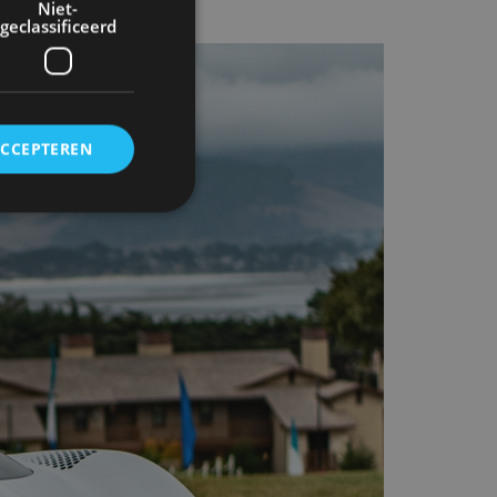
Niet-
geclassificeerd
ACCEPTEREN
rd
elding en
ervice om
es van de bezoeker
unen van de
den van