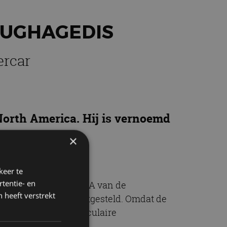
RUGHAGEDIS
ercar
 North America. Hij is vernoemd
dis.
×
keer te
tentie- en
reptiel is dat het DNA van de
 heeft verstrekt
veld dier ooit is vastgesteld. Omdat de
aam, vanwege de moleculaire