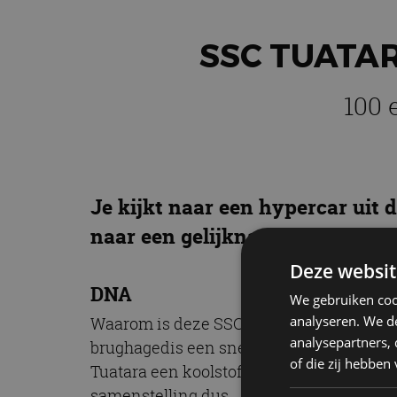
SSC TUATA
100 
Je kijkt naar een hypercar uit
naar een gelijknamig reptiel, i
Deze websit
DNA
We gebruiken coo
analyseren. We de
Waarom is deze SSC Tuatara dan vernoemd 
analysepartners,
brughagedis een snellere moleculaire ver
of die zij hebbe
Tuatara een koolstofvezel chassis en car
samenstelling dus.