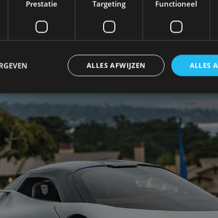
Prestatie
Targeting
Functioneel
ERGEVEN
ALLES AFWIJZEN
ALLES 
trikt noodzakelijk
Prestatie
Targeting
Functioneel
Niet-geclassificee
 cookies maken de kernfunctionaliteiten van de website mogelijk, zoals gebruikersaanm
bsite kan niet goed worden gebruikt zonder de strikt noodzakelijke cookies.
Aanbieder
/
Vervaldatum
Omschrijving
Domein
1 jaar
Deze cookie wordt gebruikt door de CloudFlare-s
Cloudflare,
vertrouwd webverkeer te identificeren en alle
Inc.
beveiligingsbeperkingen op basis van het IP-adr
.autorai.nl
te omzeilen. Het is essentieel voor het onderste
veiligheid van een website functies en in het bie
bescherming tegen kwaadaardige bezoekers.