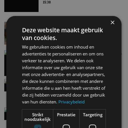
15:38
×
Lamborghini Revuelto eert 60 jaar Miura met
Deze website maakt gebruik
speciale editie
6 aug
van cookies.
We gebruiken cookies om inhoud en
Carbon fibre op je laadkabel: nergens voor nodig,
advertenties te personaliseren en om ons
en precies daarom geweldig
verkeer te analyseren. We delen ook
5 aug
informatie over uw gebruik van onze site
met onze advertentie- en analysepartners,
die deze kunnen combineren met andere
Hennessey Blackbird krijgt atmosferische V8 en
handbak: soms is eenvoud leuker
informatie die u aan hen heeft verstrekt of
5 aug
die zij hebben verzameld door uw gebruik
van hun diensten.
Privacybeleid
Audi A2 e-Tron mikt op verbruik van 12,8 kWh
Strikt
Prestatie
Targeting
per 100 kilometer
noodzakelijk
4 aug