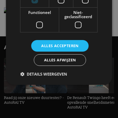
Elektrische Geely E2 (tijdelijk) net zo goedkoop
Functioneel
Niet-
als een Renault Twingo
geclassificeerd
4 aug
ALLES ACCEPTEREN
AutoRAI.nl TV
SUBSCRIBE
ALLES AFWIJZEN
DETAILS WEERGEVEN
Strikt noodzakelijk
Prestatie
Targeting
Raad jij onze nieuwe duurtester? -
De Renault Twingo heeft een
AutoRAI TV
opvallende snelheidsmeter! -
Functioneel
Niet-geclassificeerd
AutoRAI TV
Strikt noodzakelijke cookies maken de
kernfunctionaliteiten van de website mogelijk, zoals