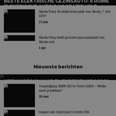
BESTE ELEKTRISCHE GEZINSAUTO: 8 RUIME
ELEKTRISCHE AUTO’S VOOR HET HELE
GEZIN
Skoda Peaq: de elektrische piek van Skoda, 7-zits
SUV!
Wat is de beste elektrische gezinsauto voor grote
23 jun
gezinnen?
Skoda Peaq heeft grootste panoramadak van
Skoda ooit
1 apr
Nieuwste berichten
MET KORTING NAAR EV EXPERIENCE 2026?
AUTORAI REGELT HET!
Vergelijking: BMW iX3 vs Volvo EX60 – Welke
moet je hebben?
EV Experience 2026 van 24 tot 26 september
28 mei
Gespot: een Chevrolet Corvette Z06