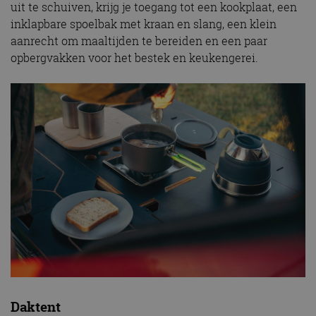
uit te schuiven, krijg je toegang tot een kookplaat, een
inklapbare spoelbak met kraan en slang, een klein
aanrecht om maaltijden te bereiden en een paar
opbergvakken voor het bestek en keukengerei.
Daktent