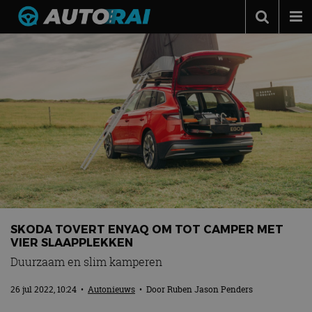
Autonieuws
Podcast
Autotests
Automerken
Adverteren
Contact
MotorRAI.nl
SKODA TOVERT ENYAQ OM TOT CAMPER MET
VIER SLAAPPLEKKEN
Duurzaam en slim kamperen
26 jul 2022, 10:24
•
Autonieuws
• Door
Ruben Jason Penders