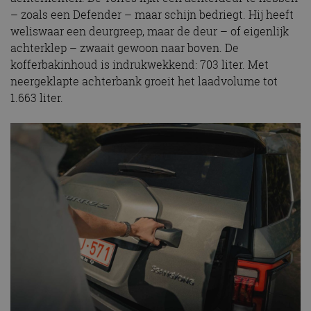
– zoals een Defender – maar schijn bedriegt. Hij heeft
weliswaar een deurgreep, maar de deur – of eigenlijk
achterklep – zwaait gewoon naar boven. De
kofferbakinhoud is indrukwekkend: 703 liter. Met
neergeklapte achterbank groeit het laadvolume tot
1.663 liter.