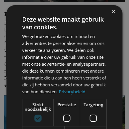
×
Prijzen SsangYong Torres
Deze website maakt gebruik
De Torres zoals wij hem al mochten rijden – met
van cookies.
benzinemotor – komt officieel niet naar Nederland.
We gebruiken cookies om inhoud en
Ook deze SsangYong krijgt dan te maken met een
advertenties te personaliseren en om ons
flinke bpm-boete. Het is dus nog een paar maanden
verkeer te analyseren. We delen ook
wachten op de elektrische Torres EVX. Later komen er
informatie over uw gebruik van onze site
meer elektrische SsangYong-modellen naar Europa.
met onze advertentie- en analysepartners,
Onder andere een pick-up versie van de Torres EVX en
die deze kunnen combineren met andere
nieuwe, spirituele opvolgers van de Korando en
informatie die u aan hen heeft verstrekt of
Rexton. Wil je meer details weten? Bekijk dan onze
die zij hebben verzameld door uw gebruik
eerste kennismaking in de
video
hieronder:
van hun diensten.
Privacybeleid
Strikt
Prestatie
Targeting
noodzakelijk