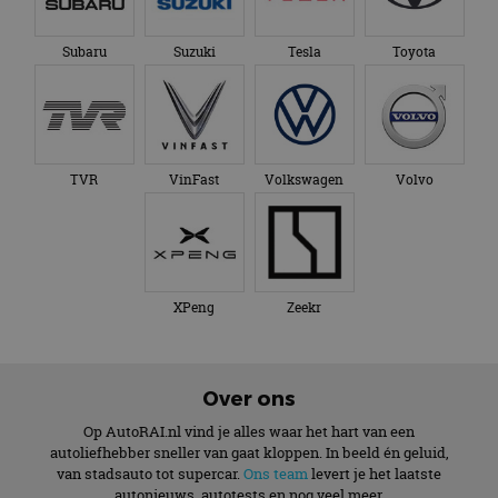
Subaru
Suzuki
Tesla
Toyota
TVR
VinFast
Volkswagen
Volvo
XPeng
Zeekr
Over ons
Op AutoRAI.nl vind je alles waar het hart van een
autoliefhebber sneller van gaat kloppen. In beeld én geluid,
van stadsauto tot supercar.
Ons team
levert je het laatste
autonieuws, autotests en nog veel meer.