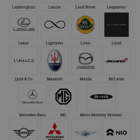
Lamborghini
Lancia
Land Rover
Leapmotor
Lexus
Lightyear
Lotus
Lucid
Lynk & Co
Maserati
Mazda
McLaren
Mercedes-Benz
MG
Micro Mobility Systems