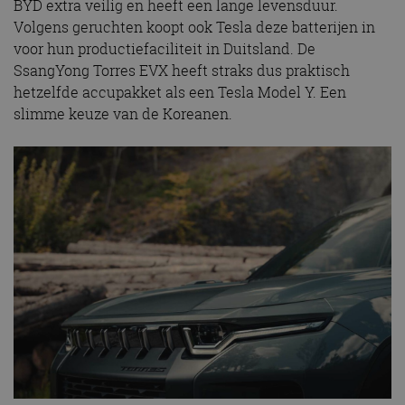
BYD extra veilig en heeft een lange levensduur.
Volgens geruchten koopt ook Tesla deze batterijen in
voor hun productiefaciliteit in Duitsland. De
SsangYong Torres EVX heeft straks dus praktisch
hetzelfde accupakket als een Tesla Model Y. Een
slimme keuze van de Koreanen.