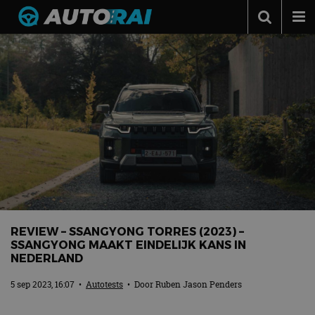
Autonieuws
Podcast
Autotests
Automerken
Adverteren
Contact
MotorRAI.nl
REVIEW – SSANGYONG TORRES (2023) –
SSANGYONG MAAKT EINDELIJK KANS IN
NEDERLAND
5 sep 2023, 16:07
•
Autotests
• Door
Ruben Jason Penders