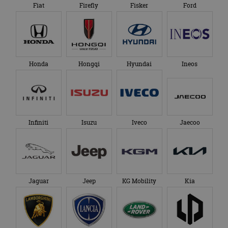
Fiat
Firefly
Fisker
Ford
Honda
Hongqi
Hyundai
Ineos
Infiniti
Isuzu
Iveco
Jaecoo
Jaguar
Jeep
KG Mobility
Kia