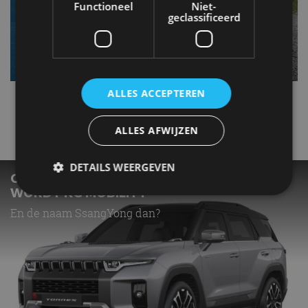
Functioneel
Niet-
geclassificeerd
ALLES ACCEPTEREN
SsangYong
Torres EVX
ALLES AFWIJZEN
Gerelateerde berichten
DETAILS WEERGEVEN
OFFICIEEL: SSANGYONG MOTOR COMPANY
WORDT KG MOBILITY
En de naam SsangYong dan?
Strikt noodzakelijk
Prestatie
Targeting
Functioneel
Niet-geclassificeerd
Strikt noodzakelijke cookies maken de
kernfunctionaliteiten van de website mogelijk, zoals
gebruikersaanmelding en accountbeheer. De
website kan niet goed worden gebruikt zonder de