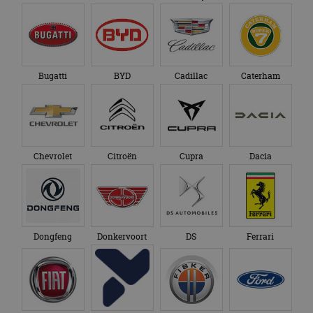
Bugatti
BYD
Cadillac
Caterham
Chevrolet
Citroën
Cupra
Dacia
Dongfeng
Donkervoort
DS
Ferrari