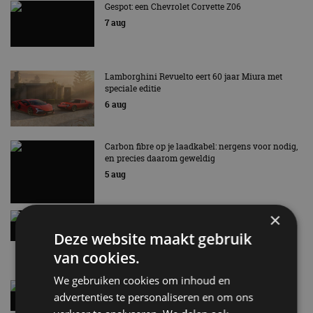
Gespot: een Chevrolet Corvette Z06
7 aug
Lamborghini Revuelto eert 60 jaar Miura met
speciale editie
6 aug
Carbon fibre op je laadkabel: nergens voor nodig,
en precies daarom geweldig
5 aug
×
Hennessey Blackbird krijgt atmosferische V8 en
handbak: soms is eenvoud leuker
Deze website maakt gebruik
5 aug
van cookies.
We gebruiken cookies om inhoud en
Audi A2 e-Tron mikt op verbruik van 12,8 kWh
advertenties te personaliseren en om ons
per 100 kilometer