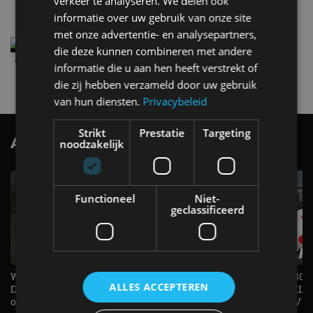
verkeer te analyseren. We delen ook
4 aug
informatie over uw gebruik van onze site
met onze advertentie- en analysepartners,
Elektrische Geely E2 (tijdelijk) net zo goedkoop
die deze kunnen combineren met andere
als een Renault Twingo
informatie die u aan hen heeft verstrekt of
4 aug
die zij hebben verzameld door uw gebruik
van hun diensten.
Privacybeleid
Strikt
Prestatie
Targeting
AutoRAI.nl TV
noodzakelijk
SUBSCRIBE
Functioneel
Niet-
geclassificeerd
Welke elektrische auto past bij jou?
1.500 KG Trekgewicht & 380
ALLES ACCEPTEREN
De EV Experience geeft antwoord
elektrische pk's, maar WELK
op je vraag! - AutoRAI TV
AUTO is het? - AutoRAI TV