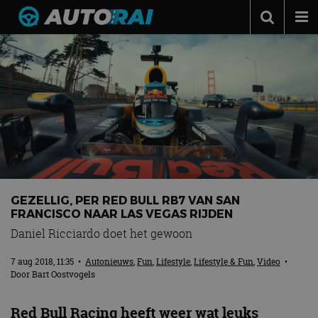
Autonieuws
Podcast
Autotests
Automerken
Adverteren
Contact
GEZELLIG, PER RED BULL RB7 VAN SAN
MotorRAI.nl
FRANCISCO NAAR LAS VEGAS RIJDEN
Daniel Ricciardo doet het gewoon
7 aug 2018, 11:35
•
Autonieuws
,
Fun
,
Lifestyle
,
Lifestyle & Fun
,
Video
•
Door
Bart Oostvogels
Red Bull Racing heeft weer wat leuks