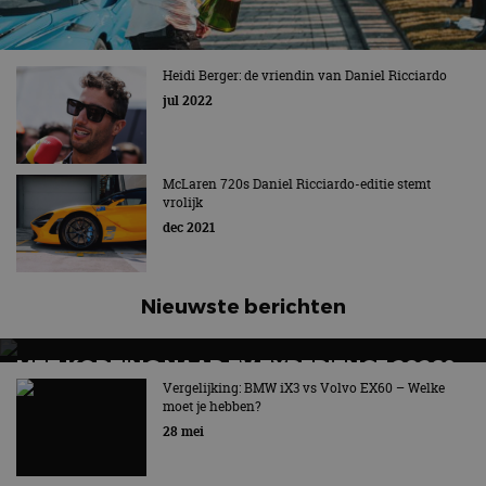
Heidi Berger: de vriendin van Daniel Ricciardo
jul 2022
McLaren 720s Daniel Ricciardo-editie stemt
vrolijk
dec 2021
Nieuwste berichten
MET KORTING NAAR EV EXPERIENCE 2026?
AUTORAI REGELT HET!
Vergelijking: BMW iX3 vs Volvo EX60 – Welke
moet je hebben?
EV Experience 2026 van 24 tot 26 september
28 mei