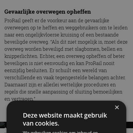
Gevaarlijke overwegen opheffen
ProRail geeft er de voorkeur aan de gevaarlijke
overwegen op te heffen en weggebruikers om te leiden
naar een ongelijkvloerse kruising of een bestaande
beveiligde overweg. “Als dit niet mogelijk is, moet deze
overweg worden beveiligd met slagbomen, bellen en
knipperlichten. Echter, een overweg opheffen of beter
beveiligen is niet eenvoudig en kan ProRail nooit
eenzijdig besluiten. Er schuilt een wereld van
verschillende en vaak tegengestelde belangen achter.
Daarnaast zijn er allerlei wettelijke procedures en
regels die snelle aanpassing of sluiting bemoeilijken
en vertragen.”
×
Nieuwste berichten
Deze website maakt gebruik
van cookies.
MET KORTING NAAR EV EXPERIENCE 2026?
We gebruiken cookies om inhoud en