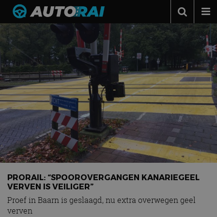
Autonieuws
Podcast
Autotests
Automerken
Adverteren
Contact
MotorRAI.nl
PRORAIL: “SPOOROVERGANGEN KANARIEGEEL
VERVEN IS VEILIGER”
Proef in Baarn is geslaagd, nu extra overwegen geel
verven