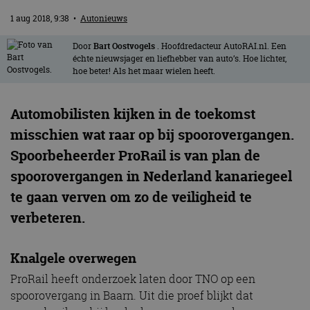
1 aug 2018, 9:38
•
Autonieuws
Door
Bart Oostvogels
. Hoofdredacteur AutoRAI.nl. Een
échte nieuwsjager en liefhebber van auto’s. Hoe lichter,
hoe beter! Als het maar wielen heeft.
Automobilisten kijken in de toekomst
misschien wat raar op bij spoorovergangen.
Spoorbeheerder ProRail is van plan de
spoorovergangen in Nederland kanariegeel
te gaan verven om zo de veiligheid te
verbeteren.
Knalgele overwegen
ProRail heeft onderzoek laten door TNO op een
spoorovergang in Baarn. Uit die proef blijkt dat