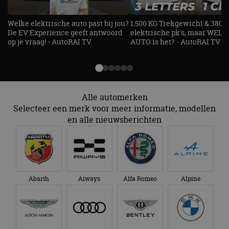
te identific
beveiligin
op basis va
Welke elektrische auto past bij jou?
1.500 KG Trekgewicht & 380
adres van 
De EV Experience geeft antwoord
elektrische pk's, maar WELK
te omzeilen
essentieel 
op je vraag! - AutoRAI TV
AUTO is het? - AutoRAI TV
ondersteu
veiligheid 
website fun
het bieden
beschermi
kwaadaard
bezoekers.
Alle automerken
CookieScriptConsent
4 weken 2
Deze cooki
CookieScript
Selecteer een merk voor meer informatie, modellen
dagen
gebruikt d
autorai.nl
en alle nieuwsberichten
Google Privacy Policy
Cookie-Scr
service om
cookievoo
bezoekers 
onthouden.
banner van
Script.com 
noodzakeli
te werken.
Abarth
Aiways
Alfa Romeo
Alpine
Aanbieder
Naam
Vervaldatum
Omschrijvi