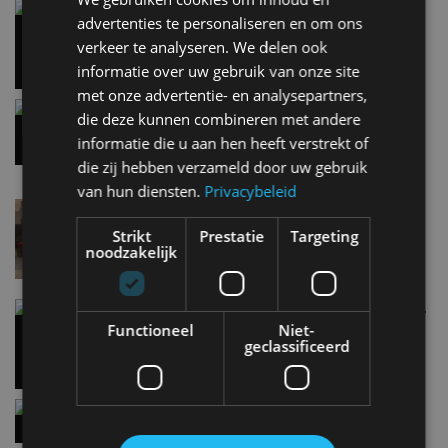
AUTORAI REGELT HET!
Vergelijking: BMW iX3 vs Volvo EX60 – Welke
advertenties te personaliseren en om ons
moet je hebben?
EV Experience 2026 van 24 tot 26 september
verkeer te analyseren. We delen ook
28 mei
informatie over uw gebruik van onze site
met onze advertentie- en analysepartners,
Gespot: een Chevrolet Corvette Z06
die deze kunnen combineren met andere
7 aug
informatie die u aan hen heeft verstrekt of
die zij hebben verzameld door uw gebruik
van hun diensten.
Privacybeleid
Lamborghini Revuelto eert 60 jaar Miura met
speciale editie
Strikt
Prestatie
Targeting
6 aug
noodzakelijk
Carbon fibre op je laadkabel: nergens voor nodig,
en precies daarom geweldig
Functioneel
Niet-
geclassificeerd
5 aug
Hennessey Blackbird krijgt atmosferische V8 en
handbak: soms is eenvoud leuker
5 aug