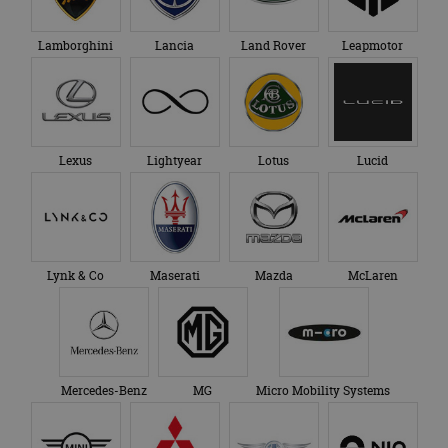
Lamborghini
Lancia
Land Rover
Leapmotor
Lexus
Lightyear
Lotus
Lucid
Lynk & Co
Maserati
Mazda
McLaren
Mercedes-Benz
MG
Micro Mobility Systems