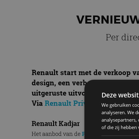
VERNIEUW
Per dire
Renault start met de verkoop v
design, een verbeterd interieu
uitgeruste uitvoeringen. De Kad
Deze websit
Via
Renault Private Lease
rij j
We gebruiken coo
analyseren. We de
analysepartners,
Renault Kadjar
of die zij hebbe
Het aanbod van de
Renault Kadjar
begint