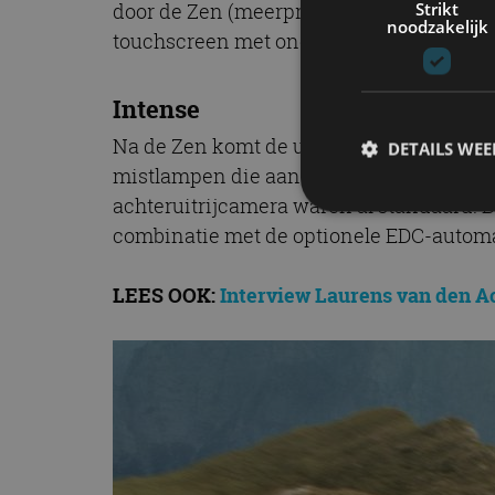
Strikt
door de Zen (meerprijs 2.000 euro) met 
noodzakelijk
touchscreen met ondersteuning van Appl
Intense
Na de Zen komt de uitvoering Intens (me
DETAILS WE
mistlampen die aan de uitrusting zijn 
achteruitrijcamera waren al standaard. B
combinatie met de optionele EDC-automa
S
LEES OOK:
Interview Laurens van den Ack
Strikt noodzakelijke
accountbeheer. De we
Naam
cf_clearance