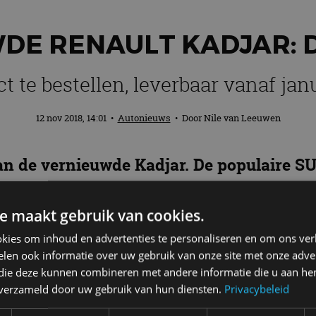
DE RENAULT KADJAR: D
ct te bestellen, leverbaar vanaf jan
12 nov 2018, 14:01
•
Autonieuws
• Door
Nile van Leeuwen
an de vernieuwde Kadjar. De populaire SU
r en compleet nieuwe motoren.
Ook is het 
jar kost minimaal 28.590 euro en staat va
e maakt gebruik van cookies.
e ‘m vanaf 419 euro per maand.
kies om inhoud en advertenties te personaliseren en om ons ver
len ook informatie over uw gebruik van onze site met onze adver
 die deze kunnen combineren met andere informatie die u aan hen
n verzameld door uw gebruik van hun diensten.
Privacybeleid
 nu bij de uitvoering Life met de TCe 140-benzinemot