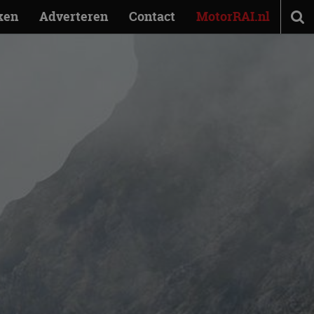
ken
Adverteren
Contact
MotorRAI.nl