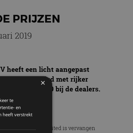
E PRIJZEN
uari 2019
V heeft een licht aangepast
aanbod gewijzigd met rijker
×
naf januari 2019 bij de dealers.
keer te
tentie- en
 heeft verstrekt
or. De uitvoering Limited is vervangen