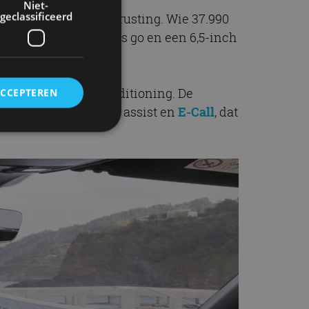
Niet-
geclassificeerd
gebreide standaarduitrusting. Wie 37.990
van 10,25-inch, keyless go en een 6,5-inch
enspiegel en airconditioning. De
ACCEPTEREN
ietsherkenning, lane assist en
E-Call
, dat
rd
elding en
ervice om
es van de bezoeker
unen van de
den van