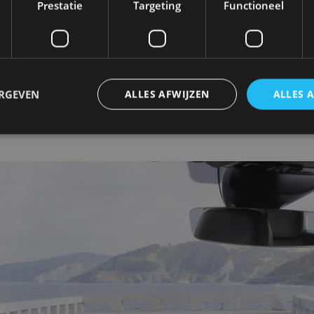
Prestatie
Targeting
Functioneel
jkt stevig, maar SEAT voorziet de Tarraco van een uit
g wegrijdt, heeft al een digitaal instrumentenpaneel 
len wielen, heeft hij een automatisch dimmende binn
ERGEVEN
ALLES AFWIJZEN
ALLES 
uit parkeersensoren achter, een noodremfunctie met f
trikt noodzakelijk
Prestatie
Targeting
Functioneel
Niet-geclassificee
 cookies maken de kernfunctionaliteiten van de website mogelijk, zoals gebruikersaanm
bsite kan niet goed worden gebruikt zonder de strikt noodzakelijke cookies.
Aanbieder
/
Vervaldatum
Omschrijving
Domein
1 jaar
Deze cookie wordt gebruikt door de CloudFlare-s
Cloudflare,
vertrouwd webverkeer te identificeren en alle
Inc.
beveiligingsbeperkingen op basis van het IP-adr
.autorai.nl
te omzeilen. Het is essentieel voor het onderste
veiligheid van een website functies en in het bie
bescherming tegen kwaadaardige bezoekers.