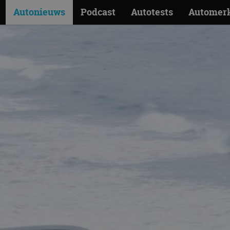
Autonieuws
Podcast
Autotests
Automer