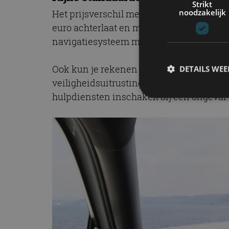
Strikt
noodzakelijk
Het prijsverschil met de
Skoda Kodiaq
li
euro achterlaat en met de Style-uitvoerin
navigatiesysteem met Bluetooth.
Ook kun je rekenen op 17-inch lichtmeta
DETAILS WE
veiligheidsuitrusting bestaat standaard 
hulpdiensten inschakelt bij een ongeval.
S
Strikt noodzakelijke
accountbeheer. De we
Naam
cf_clearance