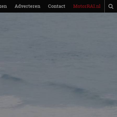
ken
Adverteren
Contact
MotorRAI.nl