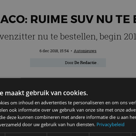
ACO: RUIME SUV NU TE
enzitter nu te bestellen, begin 201
6 dec 2018, 15:54
•
Autonieuws
Door
De Redactie
.
 de nieuwe Tarraco,
de grootste SUV van h
e maakt gebruik van cookies.
lkswagen Tiguan Allspace en zit qua prij
kies om inhoud en advertenties te personaliseren en om ons ver
.950 euro is de Tarraco 6.000 euro hoger 
len ook informatie over uw gebruik van onze site met onze adver
agen. Is de SEAT Tarraco die 6.000 euro 
 die deze kunnen combineren met andere informatie die u aan hen
n verzameld door uw gebruik van hun diensten.
Privacybeleid