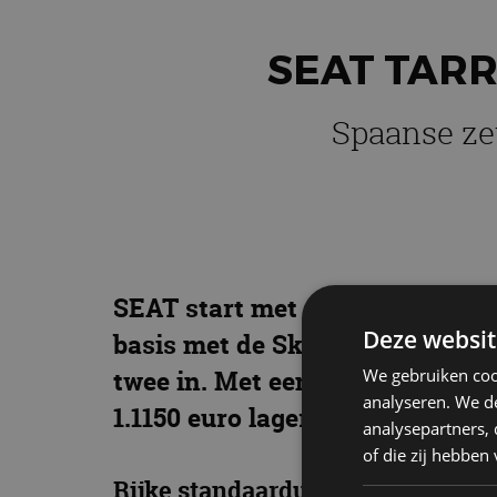
SEAT TARR
Spaanse zev
SEAT start met de verkoop van
Deze websit
basis met de Skoda Kodiaq en Vo
We gebruiken coo
twee in. Met een prijs vanaf 37
analyseren. We de
1.1150 euro lager dan de Volksw
analysepartners,
of die zij hebbe
Rijke standaarduitrusting