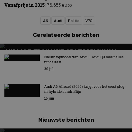
Vanafprijs in 2015
: 76.655 euro
A6
Audi
Politie
V70
Gerelateerde berichten
AUDI A2 E-TRON MIKT OP VERBRUIK VAN
12,8 KWH PER 100 KILOMETER
Nieuw topmodel van Audi – Audi Q9 haalt alles
uit de kast
30 jul
Audi A6 Allroad (2026) krijgt voor het eerst plug-
in hybride aandrijflijn
16 jun
Nieuwste berichten