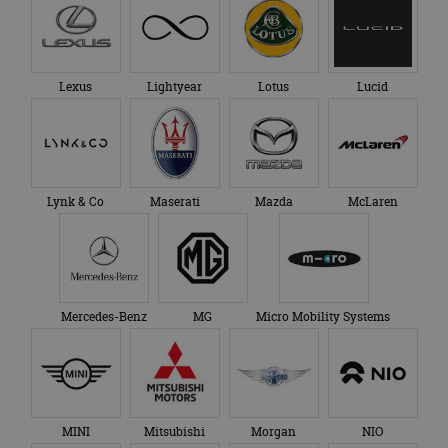
Lexus
Lightyear
Lotus
Lucid
Lynk & Co
Maserati
Mazda
McLaren
Mercedes-Benz
MG
Micro Mobility Systems
MINI
Mitsubishi
Morgan
NIO