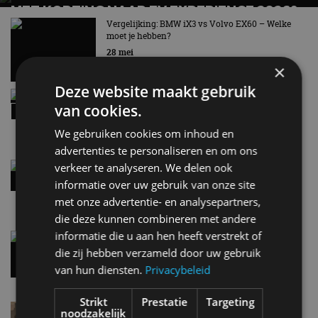
MET KORTING NAAR EV EXPERIENCE 2026?
AUTORAI REGELT HET!
Vergelijking: BMW iX3 vs Volvo EX60 – Welke
moet je hebben?
EV Experience 2026 van 24 tot 26 september
28 mei
×
Deze website maakt gebruik
Review – Kia Niro Hybrid (2026), nog wel
van cookies.
relevant?
9:02
We gebruiken cookies om inhoud en
advertenties te personaliseren en om ons
Street-art verklapt design nieuwe Smart #2
verkeer te analyseren. We delen ook
8:10
informatie over uw gebruik van onze site
met onze advertentie- en analysepartners,
die deze kunnen combineren met andere
informatie die u aan hen heeft verstrekt of
Gespot: een Chevrolet Corvette Z06
die zij hebben verzameld door uw gebruik
7 aug
van hun diensten.
Privacybeleid
Strikt
Prestatie
Targeting
Lamborghini Revuelto eert 60 jaar Miura met
noodzakelijk