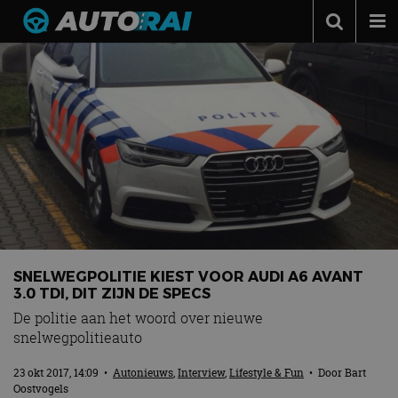
Autonieuws
Podcast
Autotests
Automerken
Adverteren
Contact
MotorRAI.nl
SNELWEGPOLITIE KIEST VOOR AUDI A6 AVANT
3.0 TDI, DIT ZIJN DE SPECS
De politie aan het woord over nieuwe
snelwegpolitieauto
23 okt 2017, 14:09
•
Autonieuws
,
Interview
,
Lifestyle & Fun
• Door
Bart
Oostvogels