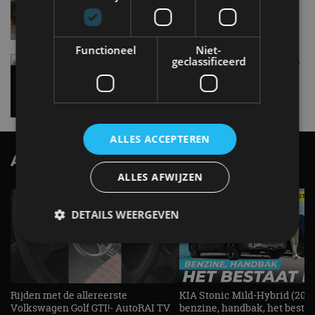
speciale editie
6 aug
Functioneel
Niet-
geclassificeerd
Carbon fibre op je laadkabel: nergens voor nodig,
en precies daarom geweldig
5 aug
ALLES ACCEPTEREN
AutoRAI.nl TV
SUBSCRIBE
ALLES AFWIJZEN
DETAILS WEERGEVEN
Strikt noodzakelijk
Prestatie
Targeting
Functioneel
Niet-geclassificeerd
Rijden met de allereerste
KIA Stonic Mild-Hybrid (2026
Volkswagen Golf GTI!- AutoRAI TV
benzine, handbak, het bestaat