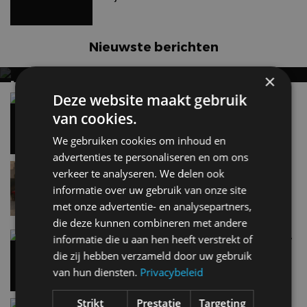
Nieuwste berichten
×
MET KORTING NAAR EV EXPERIENCE 2026?
Deze website maakt gebruik
AUTORAI REGELT HET!
Vergelijking: BMW iX3 vs Volvo EX60 – Welke
moet je hebben?
van cookies.
EV Experience 2026 van 24 tot 26 september
28 mei
We gebruiken cookies om inhoud en
advertenties te personaliseren en om ons
Lamborghini Revuelto eert 60 jaar Miura met
verkeer te analyseren. We delen ook
speciale editie
informatie over uw gebruik van onze site
9:33
met onze advertentie- en analysepartners,
die deze kunnen combineren met andere
Carbon fibre op je laadkabel: nergens voor nodig,
informatie die u aan hen heeft verstrekt of
en precies daarom geweldig
die zij hebben verzameld door uw gebruik
5 aug
van hun diensten.
Privacybeleid
Strikt
Prestatie
Targeting
Hennessey Blackbird krijgt atmosferische V8 en