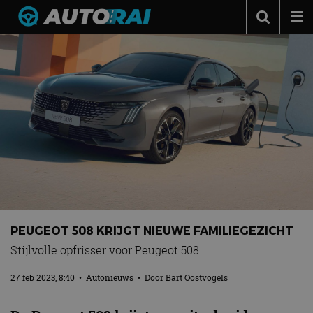
Autonieuws
Podcast
Autotests
Automerken
Adverteren
Contact
MotorRAI.nl
PEUGEOT 508 KRIJGT NIEUWE FAMILIEGEZICHT
Stijlvolle opfrisser voor Peugeot 508
27 feb 2023, 8:40
•
Autonieuws
• Door
Bart Oostvogels