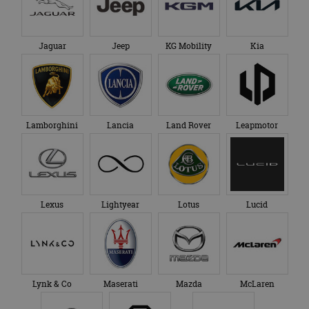
Jaguar
Jeep
KG Mobility
Kia
Lamborghini
Lancia
Land Rover
Leapmotor
Lexus
Lightyear
Lotus
Lucid
Lynk & Co
Maserati
Mazda
McLaren