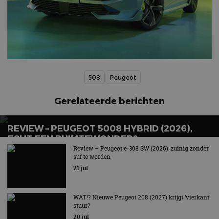
508
Peugeot
Gerelateerde berichten
REVIEW – PEUGEOT 5008 HYBRID (2026),
ECHT EEN RUIMTEWONDER?
Review – Peugeot e-308 SW (2026): zuinig zonder
Gul en zuinig tegelijk!
suf te worden
21 jul
WAT!? Nieuwe Peugeot 208 (2027) krijgt ‘vierkant’
stuur?
20 jul