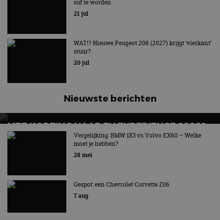
suf te worden
21 jul
WAT!? Nieuwe Peugeot 208 (2027) krijgt ‘vierkant’
stuur?
20 jul
Nieuwste berichten
MET KORTING NAAR EV EXPERIENCE 2026?
AUTORAI REGELT HET!
Vergelijking: BMW iX3 vs Volvo EX60 – Welke
moet je hebben?
EV Experience 2026 van 24 tot 26 september
28 mei
Gespot: een Chevrolet Corvette Z06
7 aug