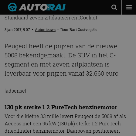
PEUGEOT 5008 HEEFT EEN PRIJSKAARTJE
Standaard zeven zitplaatsen en iCockpit
Autonieuws
3 jan 2017, 9:07
•
Autonieuws
• Door
Bart Oostvogels
Podcast
Autotests
Peugeot heeft de prijzen van de nieuwe
5008 bekendgemaakt. De SUV in het C-
Automerken
segment en met zeven zitplaatsen is
Adverteren
leverbaar voor prijzen vanaf 32.660 euro.
Contact
MotorRAI.nl
[adsense]
130 pk sterke 1.2 PureTech benzinemotor
Voor die kleine 33 mille levert Peugeot de 5008 af als
Access met een 96 kW (130 pk) sterke 1.2 PureTech
driecilinder benzinemotor. Daarboven positioneert