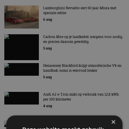
Lamborghini Revuelto eert 60 jaar Miura met
speciale editie
6 aug
Carbon fibre op je laadkabel: nergens voor nodig,
en precies daarom geweldig
5 aug
Hennessey Blackbird krijgt atmosferische V8 en
handbak: soms is eenvoud leuker
5 aug
Audi A2 e-Tron mikt op verbruik van 12,8 kWh
per 100 kilometer
4 aug
×
Elektrische Geely E2 (tijdelijk) net zo goedkoop
als een Renault Twingo