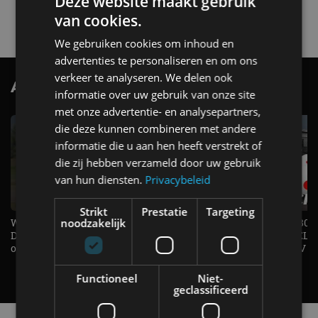
Deze website maakt gebruik
4 aug
van cookies.
We gebruiken cookies om inhoud en
advertenties te personaliseren en om ons
verkeer te analyseren. We delen ook
AutoRAI.nl TV
SUBSCRIBE
informatie over uw gebruik van onze site
met onze advertentie- en analysepartners,
die deze kunnen combineren met andere
informatie die u aan hen heeft verstrekt of
die zij hebben verzameld door uw gebruik
van hun diensten.
Privacybeleid
Strikt
Prestatie
Targeting
noodzakelijk
Welke elektrische auto past bij jou?
1.500 KG Trekgewicht & 380
De EV Experience geeft antwoord
elektrische pk's, maar WELK
op je vraag! - AutoRAI TV
AUTO is het? - AutoRAI TV
Functioneel
Niet-
geclassificeerd