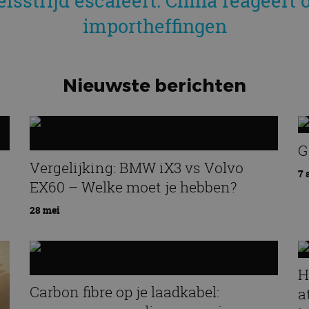
lsstrijd escaleert: China reageert 
importheffingen
Nieuwste berichten
G
Vergelijking: BMW iX3 vs Volvo
7 
EX60 – Welke moet je hebben?
28 mei
H
Carbon fibre op je laadkabel:
a