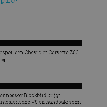
op EU-
espot: een Chevrolet Corvette Z06
aug
ennessey Blackbird krijgt
tmosferische V8 en handbak: soms