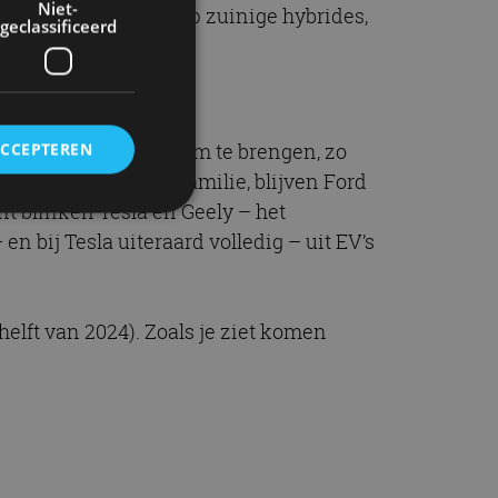
Niet-
en flink inzetten op zuinige hybrides,
geclassificeerd
er de strikte EU-norm te brengen, zo
ACCEPTEREN
 Mach-E en de ID-familie, blijven Ford
t blinken Tesla en Geely – het
n bij Tesla uiteraard volledig – uit EV’s
rd
elding en
elft van 2024). Zoals je ziet komen
ervice om
es van de bezoeker
unen van de
den van