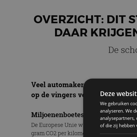
OVERZICHT: DIT 
DAAR KRIJGE
De sch
Veel automakers dreigen de stri
Deze websit
op de vingers verwachten van d
We gebruiken coo
analyseren. We de
Miljoenenboetes
analysepartners,
De Europese Unie wil graag de automarkt
of die zij hebbe
gram CO2 per kilometer uitstoten. Haalt 