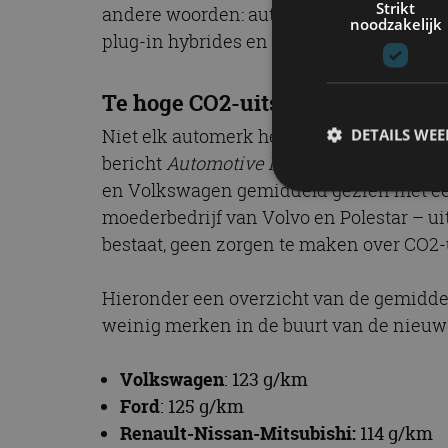
Strikt
andere woorden: automerken riskeren mil
noodzakelijk
plug-in hybrides en natuurlijk zo veel mo
Te hoge CO2-uitstoot
Niet elk automerk heeft voldoende mode
DETAILS WE
bericht
Automotive News
. Ondanks hun e
en Volkswagen gemiddeld gezien met een 
moederbedrijf van Volvo en Polestar – uit
S
bestaat, geen zorgen te maken over CO2-u
Strikt noodzakelijke
accountbeheer. De we
Hieronder een overzicht van de gemiddeld
weinig merken in de buurt van de nieuw
Naam
cf_clearance
Volkswagen
: 123 g/km
Ford
: 125 g/km
Renault-Nissan-Mitsubishi:
114 g/km