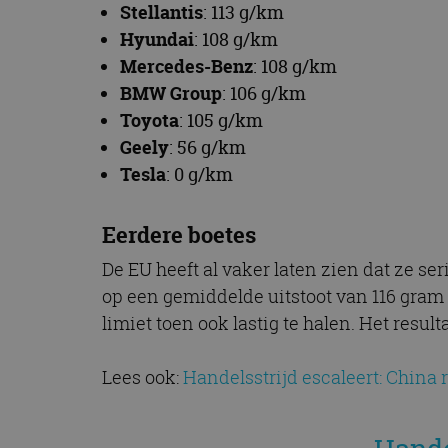
Stellantis
: 113 g/km
CookieScriptConse
Hyundai
: 108 g/km
Mercedes-Benz
: 108 g/km
BMW Group
: 106 g/km
Naam
Toyota
: 105 g/km
Naam
omx_consent
Aanbiede
Naam
Geely
: 56 g/km
Domein
g_id_202604151153
_ga
Tesla
: 0 g/km
_fbp
Meta Pla
Inc.
.autorai.n
Eerdere boetes
_gcl_au
Google L
.autorai.n
De EU heeft al vaker laten zien dat ze se
_ga_SC6JKZPPKY
op een gemiddelde uitstoot van 116 gram 
IDE
Google L
.doublecl
limiet toen ook lastig te halen. Het resul
Lees ook:
Handelsstrijd escaleert: China