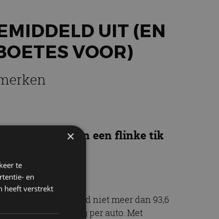
EMIDDELD UIT (EN
BOETES VOOR)
omerken
 halen en kunnen een flinke tik
×
keer te
tentie- en
 heeft verstrekt
euwe auto’s gemiddeld niet meer dan 93,6
r gram overschrijding per auto. Met