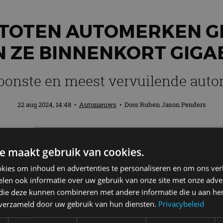
STOTEN AUTOMERKEN G
N ZE BINNENKORT GIGA
oonste en meest vervuilende aut
22 aug 2024, 14:48
•
Autonieuws
• Door
Ruben Jason Penders
kte CO2-doelstellingen voor 2025 niet te
e maakt gebruik van cookies.
e EU. Wat is er aan de hand?
kies om inhoud en advertenties te personaliseren en om ons ver
len ook informatie over uw gebruik van onze site met onze adver
 die deze kunnen combineren met andere informatie die u aan hen
 verduurzamen en legt de lat hoog: in 2025 mogen ni
n verzameld door uw gebruik van hun diensten.
Privacybeleid
een merk dit gemiddelde niet, dan kost dat 95 euro pe