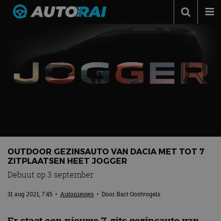
Autonieuws
Podcast
Autotests
Automerken
Adverteren
Contact
MotorRAI.nl
OUTDOOR GEZINSAUTO VAN DACIA MET TOT 7
ZITPLAATSEN HEET JOGGER
Debuut op 3 september
31 aug 2021, 7:45
•
Autonieuws
• Door
Bart Oostvogels
Er staat een nieuwe 7-zits gezinsauto van