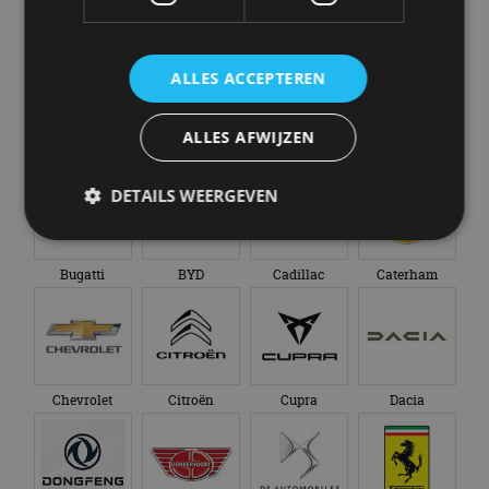
Abarth
Aiways
Alfa Romeo
Alpine
ALLES ACCEPTEREN
ALLES AFWIJZEN
Aston Martin
Audi
Bentley
BMW
DETAILS WEERGEVEN
Bugatti
BYD
Cadillac
Caterham
Strikt noodzakelijk
Prestatie
Targeting
Functioneel
Niet-geclassificeerd
Strikt noodzakelijke cookies maken de
kernfunctionaliteiten van de website mogelijk, zoals
gebruikersaanmelding en accountbeheer. De
Chevrolet
Citroën
Cupra
Dacia
website kan niet goed worden gebruikt zonder de
strikt noodzakelijke cookies.
Aanbieder
/
Naam
Vervaldatum
Omschrijv
Domein