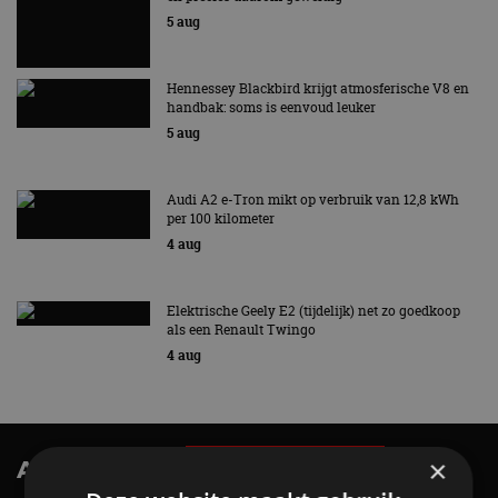
5 aug
Hennessey Blackbird krijgt atmosferische V8 en
handbak: soms is eenvoud leuker
5 aug
Audi A2 e-Tron mikt op verbruik van 12,8 kWh
per 100 kilometer
4 aug
Elektrische Geely E2 (tijdelijk) net zo goedkoop
als een Renault Twingo
4 aug
×
AutoRAI.nl TV
SUBSCRIBE