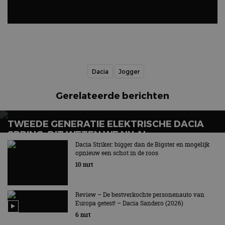
Dacia
Jogger
Gerelateerde berichten
TWEEDE GENERATIE ELEKTRISCHE DACIA
SPRING, DIT WETEN WE NU AL
Dacia Striker: bigger dan de Bigster en mogelijk
Op basis van Renault Twingo-platform
opnieuw een schot in de roos
10 mrt
Review – De bestverkochte personenauto van
Europa getest! – Dacia Sandero (2026)
6 mrt