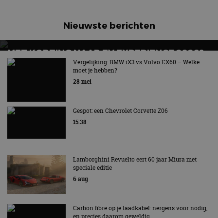
Nieuwste berichten
MET KORTING NAAR EV EXPERIENCE 2026?
AUTORAI REGELT HET!
Vergelijking: BMW iX3 vs Volvo EX60 – Welke
moet je hebben?
EV Experience 2026 van 24 tot 26 september
28 mei
Gespot: een Chevrolet Corvette Z06
15:38
Lamborghini Revuelto eert 60 jaar Miura met
speciale editie
6 aug
Carbon fibre op je laadkabel: nergens voor nodig,
en precies daarom geweldig