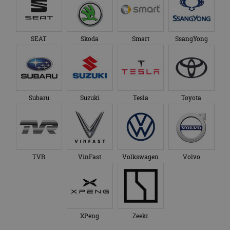
SEAT
Skoda
Smart
SsangYong
Subaru
Suzuki
Tesla
Toyota
TVR
VinFast
Volkswagen
Volvo
XPeng
Zeekr