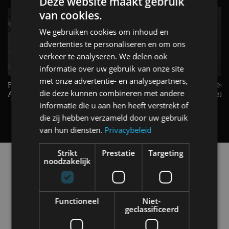
Deze website maakt gebruik
van cookies.
We gebruiken cookies om inhoud en
advertenties te personaliseren en om ons
verkeer te analyseren. We delen ook
informatie over uw gebruik van onze site
met onze advertentie- en analysepartners,
Raad jij onze nieuwe duurtester? -
De Renault Twingo heeft een
die deze kunnen combineren met andere
AutoRAI TV
opvallende snelheidsmeter! -
AutoRAI TV
informatie die u aan hen heeft verstrekt of
die zij hebben verzameld door uw gebruik
van hun diensten.
Privacybeleid
Strikt
Prestatie
Targeting
Alle automerken
noodzakelijk
Selecteer een merk voor meer informatie, modellen
en alle nieuwsberichten
Functioneel
Niet-
geclassificeerd