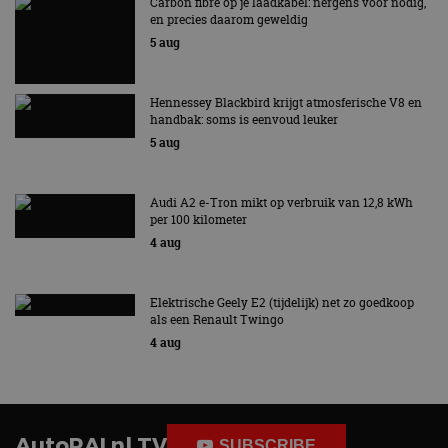
Carbon fibre op je laadkabel: nergens voor nodig,
en precies daarom geweldig
5 aug
Hennessey Blackbird krijgt atmosferische V8 en
handbak: soms is eenvoud leuker
5 aug
Audi A2 e-Tron mikt op verbruik van 12,8 kWh
per 100 kilometer
4 aug
Elektrische Geely E2 (tijdelijk) net zo goedkoop
als een Renault Twingo
4 aug
AutoRAI.nl TV
SUBSCRIBE