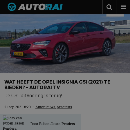
Autonieuws
Podcast
Autotests
Automerken
Adverteren
Contact
WAT HEEFT DE OPEL INSIGNIA GSI (2021) TE
MotorRAI.nl
BIEDEN? – AUTORAI TV
De GSi-uitvoering is terug!
21 sep 2021, 8:20
•
Autonieuws
,
Autotests
Door
Ruben Jason Penders
.