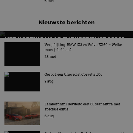
6 mei
Nieuwste berichten
MET KORTING NAAR EV EXPERIENCE 2026?
AUTORAI REGELT HET!
Vergelijking: BMW iX3 vs Volvo EX60 – Welke
moet je hebben?
EV Experience 2026 van 24 tot 26 september
28 mei
Gespot: een Chevrolet Corvette Z06
7 aug
Lamborghini Revuelto eert 60 jaar Miura met
speciale editie
6 aug