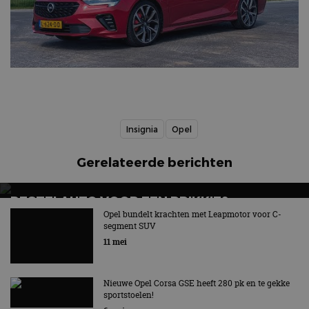
Insignia
Opel
Gerelateerde berichten
BESTELAUTO VOOR EEN PRIKKIE?
STELLANTIS KOMT MET SMART COMPACT
Opel bundelt krachten met Leapmotor voor C-
segment SUV
VAN-FAMILIE
11 mei
Smart Compact Van wordt onder vier merken
aangeboden
Nieuwe Opel Corsa GSE heeft 280 pk en te gekke
sportstoelen!