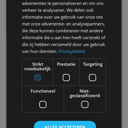
advertenties te personaliseren en om ons
verkeer te analyseren. We delen ook
Abarth
Aiways
Alfa Romeo
Alpine
informatie over uw gebruik van onze site
met onze advertentie- en analysepartners,
die deze kunnen combineren met andere
informatie die u aan hen heeft verstrekt of
die zij hebben verzameld door uw gebruik
Aston Martin
Audi
Bentley
BMW
van hun diensten.
Privacybeleid
Strikt
Prestatie
Targeting
noodzakelijk
Bugatti
BYD
Cadillac
Caterham
Functioneel
Niet-
geclassificeerd
Chevrolet
Citroën
Cupra
Dacia
ALLES ACCEPTEREN