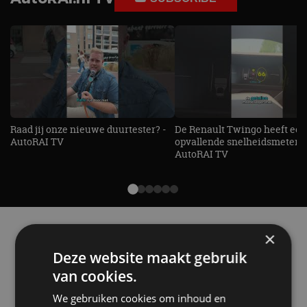
Raad jij onze nieuwe duurtester? -
De Renault Twingo heeft een
AutoRAI TV
opvallende snelheidsmeter! -
AutoRAI TV
Alle automerken
×
Selecteer een merk voor meer informatie, modellen
Deze website maakt gebruik
en alle nieuwsberichten
van cookies.
We gebruiken cookies om inhoud en