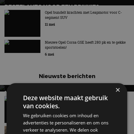
BESTELAUTO VOOR EEN PRIKKIE?
STELLANTIS KOMT MET SMART COMPACT
Opel bundelt krachten met Leapmotor voor C-
segment SUV
VAN-FAMILIE
11 mei
Smart Compact Van wordt onder vier merken
aangeboden
Nieuwe Opel Corsa GSE heeft 280 pk en te gekke
sportstoelen!
6 mei
Nieuwste berichten
×
MET KORTING NAAR EV EXPERIENCE 2026?
Deze website maakt gebruik
AUTORAI REGELT HET!
Vergelijking: BMW iX3 vs Volvo EX60 – Welke
moet je hebben?
van cookies.
EV Experience 2026 van 24 tot 26 september
28 mei
We gebruiken cookies om inhoud en
advertenties te personaliseren en om ons
Lamborghini Revuelto eert 60 jaar Miura met
verkeer te analyseren. We delen ook
speciale editie