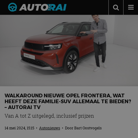
Autonieuws
Podcast
Autotests
Automerken
Adverteren
Contact
MotorRAI.nl
WALKAROUND NIEUWE OPEL FRONTERA, WAT
HEEFT DEZE FAMILIE-SUV ALLEMAAL TE BIEDEN?
– AUTORAI TV
Van A tot Z uitgelegd, inclusief prijzen
14 mei 2024, 15:15
•
Autonieuws
• Door
Bart Oostvogels