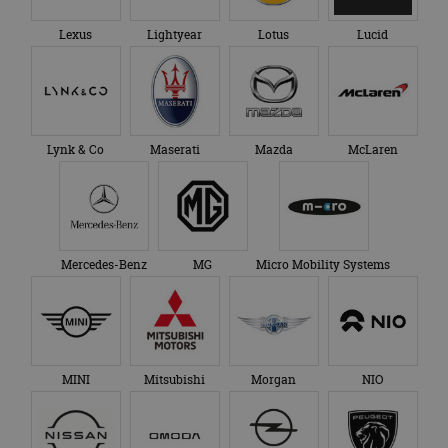
Lexus
Lightyear
Lotus
Lucid
Lynk & Co
Maserati
Mazda
McLaren
Mercedes-Benz
MG
Micro Mobility Systems
MINI
Mitsubishi
Morgan
NIO