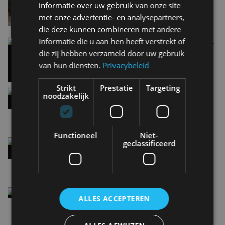
informatie over uw gebruik van onze site
6 aug
met onze advertentie- en analysepartners,
die deze kunnen combineren met andere
informatie die u aan hen heeft verstrekt of
Carbon fibre op je laadkabel: nergens voor nodig,
en precies daarom geweldig
die zij hebben verzameld door uw gebruik
5 aug
van hun diensten.
Privacybeleid
Strikt
Prestatie
Targeting
Hennessey Blackbird krijgt atmosferische V8 en
noodzakelijk
handbak: soms is eenvoud leuker
5 aug
Functioneel
Niet-
Audi A2 e-Tron mikt op verbruik van 12,8 kWh
geclassificeerd
per 100 kilometer
4 aug
Elektrische Geely E2 (tijdelijk) net zo goedkoop
ALLES ACCEPTEREN
als een Renault Twingo
4 aug