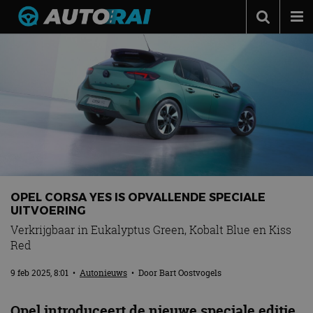
Autonieuws
Podcast
Autotests
Automerken
Adverteren
Contact
OPEL CORSA YES IS OPVALLENDE SPECIALE
MotorRAI.nl
UITVOERING
Verkrijgbaar in Eukalyptus Green, Kobalt Blue en Kiss
Red
9 feb 2025, 8:01
•
Autonieuws
• Door
Bart Oostvogels
Opel introduceert de nieuwe speciale editie