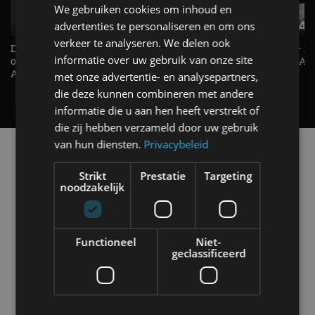
We gebruiken cookies om inhoud en
advertenties te personaliseren en om ons
verkeer te analyseren. We delen ook
De Renault Twingo heeft een
De perfecte (gezins)taxi? - 
informatie over uw gebruik van onze site
opvallende snelheidsmeter! -
ES500e (2026) - REVIEW - AL
AutoRAI TV
UITGELEGD! - AutoRAI TV
met onze advertentie- en analysepartners,
die deze kunnen combineren met andere
informatie die u aan hen heeft verstrekt of
die zij hebben verzameld door uw gebruik
van hun diensten.
Privacybeleid
Alle automerken
Selecteer een merk voor meer informatie, modellen
Strikt
Prestatie
Targeting
en alle nieuwsberichten
noodzakelijk
Functioneel
Niet-
geclassificeerd
Abarth
Aiways
Alfa Romeo
Alpine