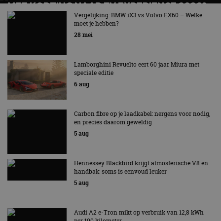
MET KORTING NAAR EV EXPERIENCE 2026?
AUTORAI REGELT HET!
Vergelijking: BMW iX3 vs Volvo EX60 – Welke
moet je hebben?
EV Experience 2026 van 24 tot 26 september
28 mei
Lamborghini Revuelto eert 60 jaar Miura met
speciale editie
6 aug
Carbon fibre op je laadkabel: nergens voor nodig,
en precies daarom geweldig
5 aug
Hennessey Blackbird krijgt atmosferische V8 en
handbak: soms is eenvoud leuker
5 aug
Audi A2 e-Tron mikt op verbruik van 12,8 kWh
per 100 kilometer