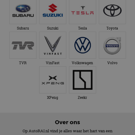
Subaru
Suzuki
Tesla
Toyota
TVR
VinFast
Volkswagen
Volvo
XPeng
Zeekr
Over ons
Op AutoRAI.nl vind je alles waar het hart van een