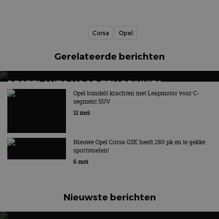
Corsa
Opel
Gerelateerde berichten
BESTELAUTO VOOR EEN PRIKKIE?
STELLANTIS KOMT MET SMART COMPACT
Opel bundelt krachten met Leapmotor voor C-
segment SUV
VAN-FAMILIE
11 mei
Smart Compact Van wordt onder vier merken
aangeboden
Nieuwe Opel Corsa GSE heeft 280 pk en te gekke
sportstoelen!
6 mei
Nieuwste berichten