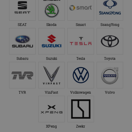
SEAT
Skoda
Smart
SsangYong
Subaru
Suzuki
Tesla
Toyota
TVR
VinFast
Volkswagen
Volvo
XPeng
Zeekr