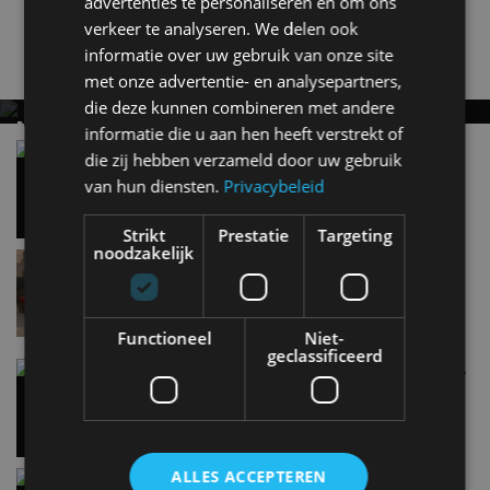
advertenties te personaliseren en om ons
dit zijn ze!
verkeer te analyseren. We delen ook
informatie over uw gebruik van onze site
Nieuwste berichten
met onze advertentie- en analysepartners,
die deze kunnen combineren met andere
MET KORTING NAAR EV EXPERIENCE 2026?
informatie die u aan hen heeft verstrekt of
AUTORAI REGELT HET!
Vergelijking: BMW iX3 vs Volvo EX60 – Welke
die zij hebben verzameld door uw gebruik
moet je hebben?
EV Experience 2026 van 24 tot 26 september
van hun diensten.
Privacybeleid
28 mei
Strikt
Prestatie
Targeting
noodzakelijk
Lamborghini Revuelto eert 60 jaar Miura met
speciale editie
6 aug
Functioneel
Niet-
geclassificeerd
Carbon fibre op je laadkabel: nergens voor nodig,
en precies daarom geweldig
5 aug
ALLES ACCEPTEREN
Hennessey Blackbird krijgt atmosferische V8 en