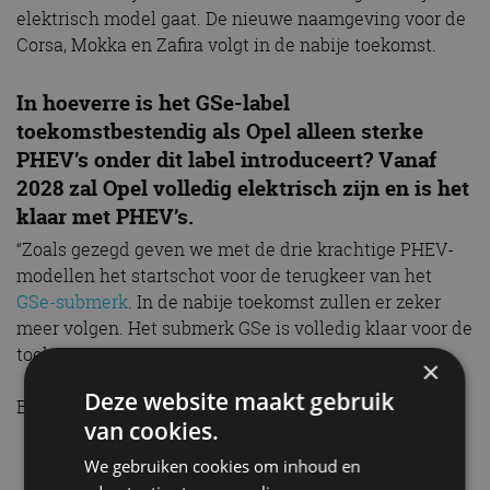
elektrisch model gaat. De nieuwe naamgeving voor de
Corsa, Mokka en Zafira volgt in de nabije toekomst.
In hoeverre is het GSe-label
toekomstbestendig als Opel alleen sterke
PHEV’s onder dit label introduceert? Vanaf
2028 zal Opel volledig elektrisch zijn en is het
klaar met PHEV’s.
“Zoals gezegd geven we met de drie krachtige PHEV-
modellen het startschot voor de terugkeer van het
GSe-submerk
. In de nabije toekomst zullen er zeker
meer volgen. Het submerk GSe is volledig klaar voor de
toekomst!”
×
Deze website maakt gebruik
Bekijk ook:
van cookies.
Opel Astra GSe en Astra Sports Tourer GSe:
We gebruiken cookies om inhoud en