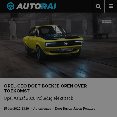
Autonieuws
Podcast
Autotests
Automerken
Adverteren
Contact
MotorRAI.nl
OPEL-CEO DOET BOEKJE OPEN OVER
TOEKOMST
Opel vanaf 2028 volledig elektrisch
15 dec 2022, 13:29
•
Autonieuws
• Door
Ruben Jason Penders