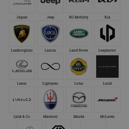
Jaguar
Jeep
KG Mobility
Kia
Lamborghini
Lancia
Land Rover
Leapmotor
Lexus
Lightyear
Lotus
Lucid
Lynk & Co
Maserati
Mazda
McLaren