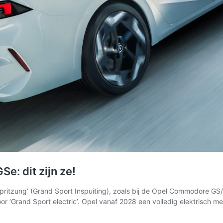
e: dit zijn ze!
nspritzung’ (Grand Sport Inspuiting), zoals bij de Opel Commodore
or ‘Grand Sport electric’. Opel vanaf 2028 een volledig elektrisch 