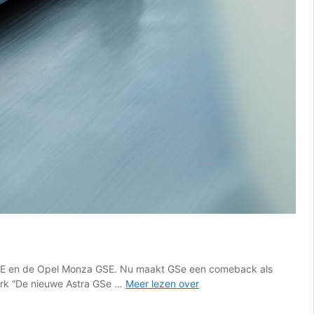
 GS/E en de Opel Monza GSE. Nu maakt GSe een comeback als
Opel
merk “De nieuwe Astra GSe …
Meer lezen over
Astra
GSe