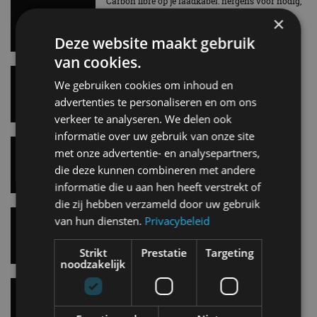
Carbon fibre op je laadkabel: nergens voor nodig,
en precies daarom geweldig
×
5 aug
Deze website maakt gebruik
van cookies.
Hennessey Blackbird krijgt atmosferische V8 en
We gebruiken cookies om inhoud en
handbak: soms is eenvoud leuker
5 aug
advertenties te personaliseren en om ons
verkeer te analyseren. We delen ook
informatie over uw gebruik van onze site
Audi A2 e-Tron mikt op verbruik van 12,8 kWh
met onze advertentie- en analysepartners,
per 100 kilometer
die deze kunnen combineren met andere
4 aug
informatie die u aan hen heeft verstrekt of
die zij hebben verzameld door uw gebruik
Elektrische Geely E2 (tijdelijk) net zo goedkoop
van hun diensten.
Privacybeleid
als een Renault Twingo
4 aug
Strikt
Prestatie
Targeting
noodzakelijk
Vernieuwde Hyundai Ioniq 6 rijdt tot 680
kilometer en wordt goedkoper
4 aug