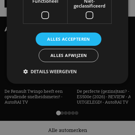
Functioneel
Niet-
geclassificeerd
AutoRAI.nl TV
SUBSCRIBE
ALLES ACCEPTEREN
ALLES AFWIJZEN
DETAILS WEERGEVEN
De Renault Twingo heeft een
De perfecte (gezins)taxi? - 
Strikt noodzakelijk
Prestatie
Targeting
opvallende snelheidsmeter! -
ES500e (2026) - REVIEW - AL
AutoRAI TV
UITGELEGD! - AutoRAI TV
Functioneel
Niet-geclassificeerd
Strikt noodzakelijke cookies maken de
kernfunctionaliteiten van de website mogelijk, zoals
gebruikersaanmelding en accountbeheer. De
Alle automerken
website kan niet goed worden gebruikt zonder de
strikt noodzakelijke cookies.