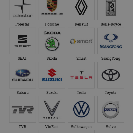
Polestar
Porsche
Renault
Rolls-Royce
SEAT
Skoda
Smart
SsangYong
Subaru
Suzuki
Tesla
Toyota
TVR
VinFast
Volkswagen
Volvo