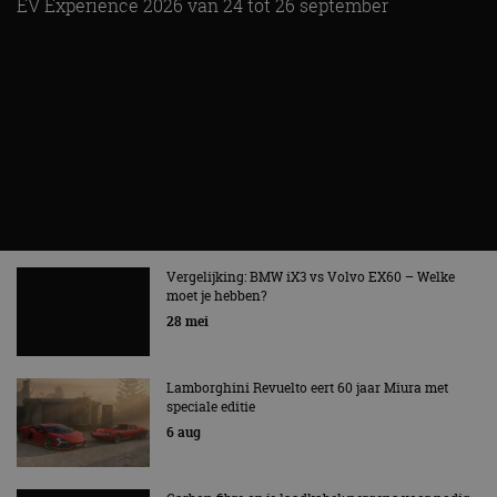
EV Experience 2026 van 24 tot 26 september
Vergelijking: BMW iX3 vs Volvo EX60 – Welke
moet je hebben?
28 mei
Lamborghini Revuelto eert 60 jaar Miura met
speciale editie
6 aug