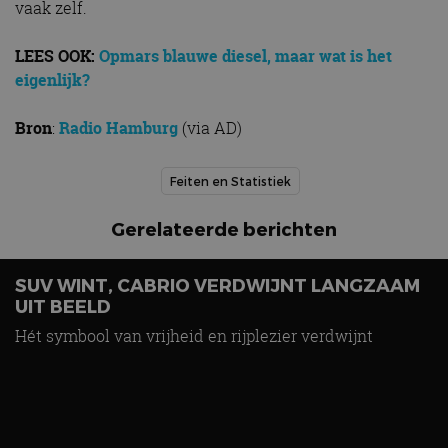
vaak zelf.
LEES OOK:
Opmars blauwe diesel, maar wat is het
eigenlijk?
Bron
:
Radio Hamburg
(via AD)
Feiten en Statistiek
Gerelateerde berichten
SUV WINT, CABRIO VERDWIJNT LANGZAAM
UIT BEELD
Hét symbool van vrijheid en rijplezier verdwijnt