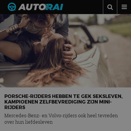
Autonieuws
Podcast
Autotests
Automerken
Adverteren
Contact
MotorRAI.nl
PORSCHE-RIJDERS HEBBEN TE GEK SEKSLEVEN,
KAMPIOENEN ZELFBEVREDIGING ZIJN MINI-
RIJDERS
Mercedes-Benz- en Volvo-rijders ook heel tevreden
over hun liefdesleven