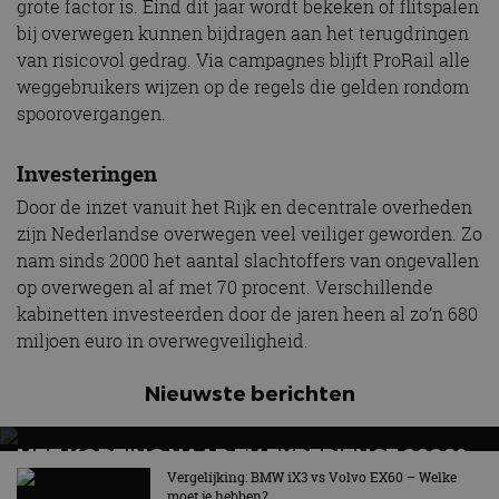
grote factor is. Eind dit jaar wordt bekeken of flitspalen
bij overwegen kunnen bijdragen aan het terugdringen
van risicovol gedrag. Via campagnes blijft ProRail alle
weggebruikers wijzen op de regels die gelden rondom
spoorovergangen.
Investeringen
Door de inzet vanuit het Rijk en decentrale overheden
zijn Nederlandse overwegen veel veiliger geworden. Zo
nam sinds 2000 het aantal slachtoffers van ongevallen
op overwegen al af met 70 procent. Verschillende
kabinetten investeerden door de jaren heen al zo’n 680
miljoen euro in overwegveiligheid.
Nieuwste berichten
MET KORTING NAAR EV EXPERIENCE 2026?
AUTORAI REGELT HET!
Vergelijking: BMW iX3 vs Volvo EX60 – Welke
moet je hebben?