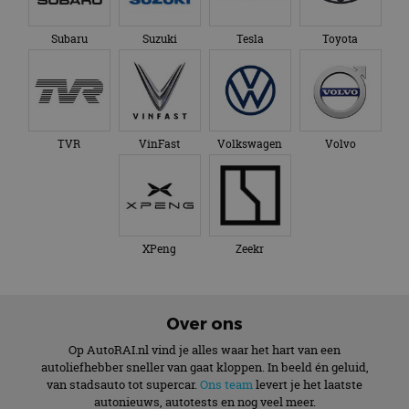
Subaru
Suzuki
Tesla
Toyota
TVR
VinFast
Volkswagen
Volvo
XPeng
Zeekr
Over ons
Op AutoRAI.nl vind je alles waar het hart van een
autoliefhebber sneller van gaat kloppen. In beeld én geluid,
van stadsauto tot supercar.
Ons team
levert je het laatste
autonieuws, autotests en nog veel meer.