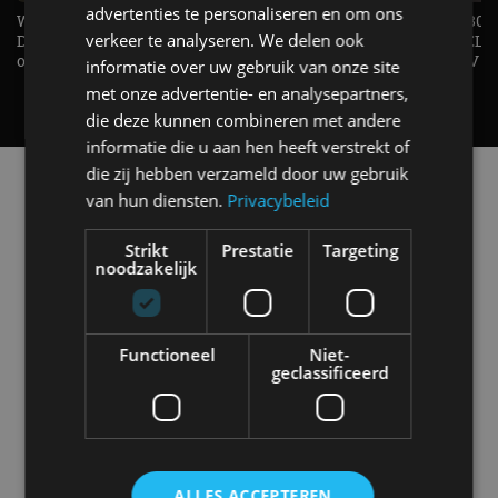
advertenties te personaliseren en om ons
Welke elektrische auto past bij jou?
1.500 KG Trekgewicht & 380
verkeer te analyseren. We delen ook
De EV Experience geeft antwoord
elektrische pk's, maar WELK
op je vraag! - AutoRAI TV
AUTO is het? - AutoRAI TV
informatie over uw gebruik van onze site
met onze advertentie- en analysepartners,
die deze kunnen combineren met andere
informatie die u aan hen heeft verstrekt of
die zij hebben verzameld door uw gebruik
Alle automerken
van hun diensten.
Privacybeleid
Selecteer een merk voor meer informatie, modellen
en alle nieuwsberichten
Strikt
Prestatie
Targeting
noodzakelijk
Functioneel
Niet-
Abarth
Aiways
Alfa Romeo
Alpine
geclassificeerd
Aston Martin
Audi
Bentley
BMW
ALLES ACCEPTEREN