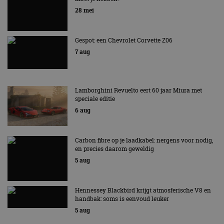
EV Experience 2026 van 24 tot 26 september
28 mei
Gespot: een Chevrolet Corvette Z06
7 aug
Lamborghini Revuelto eert 60 jaar Miura met
speciale editie
6 aug
Carbon fibre op je laadkabel: nergens voor nodig,
en precies daarom geweldig
5 aug
Hennessey Blackbird krijgt atmosferische V8 en
handbak: soms is eenvoud leuker
5 aug