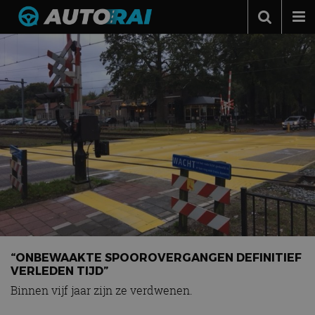
Autonieuws
Podcast
Autotests
Automerken
Adverteren
Contact
MotorRAI.nl
“ONBEWAAKTE SPOOROVERGANGEN DEFINITIEF
VERLEDEN TIJD”
Binnen vijf jaar zijn ze verdwenen.