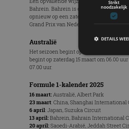
Een opvallende wijziging in de Formule 1
Strikt
noodzakelijk
Bahrein. Bahrein is dit jaar de vierde ra
opnieuw op een zaterdag wordt verreden, n
Grand Prix van Nederland op Circuit Zand
DETAILS WE
Australië
Het seizoen begint op 16 maart in Australië
begint op zaterdag 15 maart om 06.00 uur 
07.00 uur.
S
Strikt noodzakelijke
accountbeheer. De we
Formule 1-kalender 2025
Naam
16 maart:
Australië, Albert Park
23 maart
: China, Shanghai International 
cf_clearance
6 april
: Japan, Suzuka Circuit
13 april:
Bahrein, Bahrain International C
20 april:
Saoedi-Arabië, Jeddah Street Cir