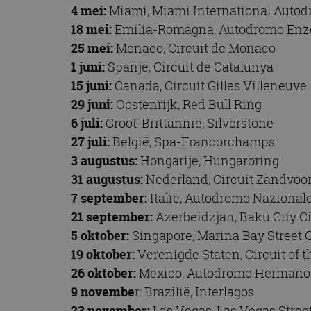
4 mei:
Miami, Miami International Auto
CookieScriptConse
18 mei:
Emilia-Romagna, Autodromo Enzo 
25 mei:
Monaco, Circuit de Monaco
1 juni:
Spanje, Circuit de Catalunya
Naam
15 juni:
Canada, Circuit Gilles Villeneuve
Naam
omx_consent
Aanbiede
Naam
29 juni:
Oostenrijk, Red Bull Ring
Domein
g_id_202604151153
_ga
6 juli:
Groot-Brittannië, Silverstone
_fbp
Meta Pla
Inc.
27 juli:
België, Spa-Francorchamps
.autorai.n
3 augustus:
Hongarije, Hungaroring
_gcl_au
Google L
.autorai.n
31 augustus:
Nederland, Circuit Zandvoor
_ga_SC6JKZPPKY
7 september:
Italië, Autodromo Naziona
IDE
Google L
.doublecl
21 september:
Azerbeidzjan, Baku City Ci
5 oktober:
Singapore, Marina Bay Street C
19 oktober:
Verenigde Staten, Circuit of 
26 oktober:
Mexico, Autodromo Hermano
9 novembe
r: Brazilië, Interlagos
23 november:
Las Vegas, Las Vegas Street