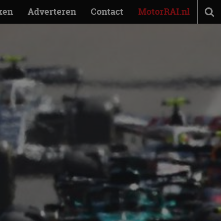
ken
Adverteren
Contact
MotorRAI.nl