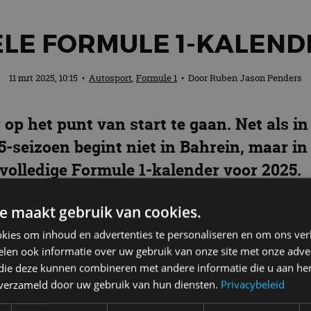
ËLE FORMULE 1-KALEND
11 mrt 2025, 10:15
•
Autosport
,
Formule 1
• Door
Ruben Jason Penders
 op het punt van start te gaan. Net als i
5-seizoen begint niet in Bahrein, maar in 
volledige Formule 1-kalender voor 2025.
e maakt gebruik van cookies.
kies om inhoud en advertenties te personaliseren en om ons ver
pnieuw een spectaculair jaar te worden, met een voll
len ook informatie over uw gebruik van onze site met onze adver
nza en moderne hoogtepunten zoals Las Vegas en Mia
 die deze kunnen combineren met andere informatie die u aan hen
n verzameld door uw gebruik van hun diensten.
Privacybeleid