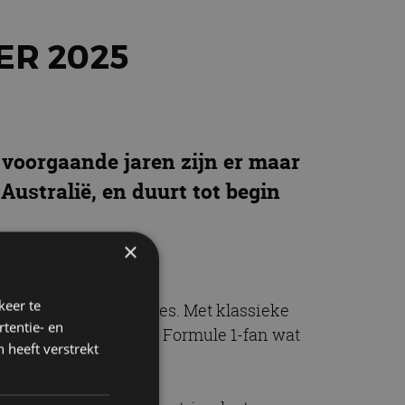
ER 2025
n voorgaande jaren zijn er maar
Australië, en duurt tot begin
×
keer te
e kalender van 24 races. Met klassieke
tentie- en
mi is er voor iedere Formule 1-fan wat
 heeft verstrekt