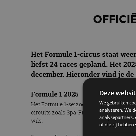
OFFICI
Het Formule 1-circus staat weer
liefst 24 races gepland. Het 202
december. Hieronder vind je de 
Deze websit
Formule 1 2025
We gebruiken coo
Het Formule 1-seizoen van 2025 belooft o
analyseren. We de
circuits zoals Spa-Francorchamps en Mo
analysepartners,
wils.
of die zij hebbe