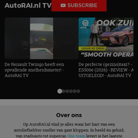
AutoRAI.nl TV
SUBSCRIBE
De Renault Twingo heeft een
De perfecte (gezins)taxi? - 
opvallende snelheidsmeter! -
ES500e (2026) - REVIEW - AL
AutoRAI TV
UITGELEGD! - AutoRAI TV
Over ons
Op AutoRAI.nl vind je alles waar het hart van een
autoliefhebber sneller van gaat kloppen. In beeld én geluid,
van stadsauto tot supercar.
Ons team
levert je het laatste