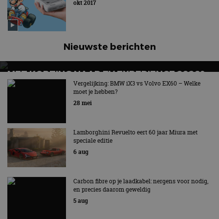
okt 2017
Nieuwste berichten
MET KORTING NAAR EV EXPERIENCE 2026?
AUTORAI REGELT HET!
Vergelijking: BMW iX3 vs Volvo EX60 – Welke
moet je hebben?
EV Experience 2026 van 24 tot 26 september
28 mei
Lamborghini Revuelto eert 60 jaar Miura met
speciale editie
6 aug
Carbon fibre op je laadkabel: nergens voor nodig,
en precies daarom geweldig
5 aug