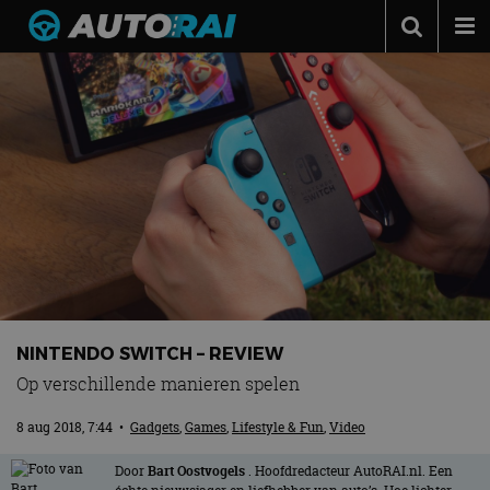
Autonieuws
Podcast
Autotests
Automerken
Adverteren
Contact
MotorRAI.nl
NINTENDO SWITCH – REVIEW
Op verschillende manieren spelen
8 aug 2018, 7:44
•
Gadgets
,
Games
,
Lifestyle & Fun
,
Video
Door
Bart Oostvogels
. Hoofdredacteur AutoRAI.nl. Een