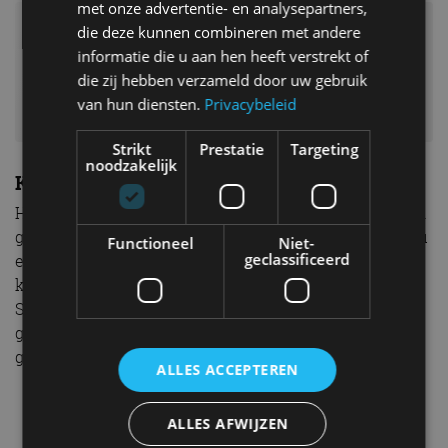
met onze advertentie- en analysepartners,
die deze kunnen combineren met andere
informatie die u aan hen heeft verstrekt of
die zij hebben verzameld door uw gebruik
van hun diensten.
Privacybeleid
Strikt
Prestatie
Targeting
noodzakelijk
Keukentafel
Het idee van de Nintendo Switch is hartstikke tof. Een
gamepad die je thuis en onderweg kan gebruiken is nu
Functioneel
Niet-
geclassificeerd
eenmaal ontzettend leuk. Op de bank, aan de
keukentafel, onderweg in de bus, gamen kan met zo’n
Switch overal. Qua prestaties en graphics is de Switch
geen uitblinker, maar wat de Switch doet, doet ie erg
goed.
ALLES ACCEPTEREN
“Op welke manier je speelt, dat bepaal je
ALLES AFWIJZEN
zelf. Die keuzevrijheid maakt de Switch