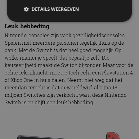
bijzonder.”
DETAILS WEERGEVEN
Leuk hebbeding
Strikt noodzakelijk
Prestatie
Targeting
Nintendo-consoles zijn vaak gezelligheidsconsoles.
Spelen met meerdere personen tegelijk thuis op de
Functioneel
Niet-geclassificeerd
bank. Met de Switch is dat heel goed mogelijk. Op
Strikt noodzakelijke cookies maken de
welke manier je speelt, dat bepaal je zelf. Die
kernfunctionaliteiten van de website mogelijk, zoals
keuzevrijheid maakt de Switch bijzonder. Maar voor de
gebruikersaanmelding en accountbeheer. De
website kan niet goed worden gebruikt zonder de
echte rekenkracht, moet je toch echt een Playstation 4
strikt noodzakelijke cookies.
of Xbox One in huis halen. Neemt niet weg dat het
Aanbieder
/
Naam
Vervaldatum
Omschrijv
meer dan terecht is dat er wereldwijd al bijna 18
Domein
miljoen Switches zijn verkocht, want deze Nintendo
cf_clearance
1 jaar
Deze cooki
Cloudflare,
Switch is en blijft een leuk hebbeding.
gebruikt d
Inc.
CloudFlare
.autorai.nl
vertrouwd
te identific
beveiligin
op basis va
adres van 
te omzeilen
essentieel 