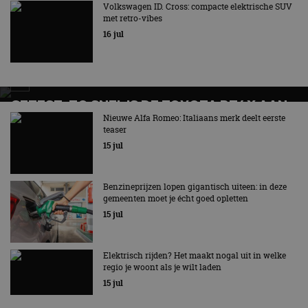
Volkswagen ID. Cross: compacte elektrische SUV
met retro-vibes
16 jul
GETEST: ZO SNEL IS DE TOYOTA BZ4X AAN
DE SNELLADER
Nieuwe Alfa Romeo: Italiaans merk deelt eerste
teaser
15 jul
Benzineprijzen lopen gigantisch uiteen: in deze
gemeenten moet je écht goed opletten
15 jul
Elektrisch rijden? Het maakt nogal uit in welke
regio je woont als je wilt laden
15 jul