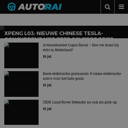
AUTONIEUWS
Autonieuws
Podcast
XPENG L03: NIEUWE CHINESE TESLA-
CONCURRENT MET ZEER SCHERPE PRIJS
Autotests
Actieradiustest Cupra Raval – Hoe ver komt hij
écht in Nederland?
Automerken
16 jul
Adverteren
Contact
Beste elektrische gezinsauto: 8 ruime elektrische
auto’s voor het hele gezin
MotorRAI.nl
16 jul
ZIEN: Land Rover Defender nu ook als pick-up
16 jul