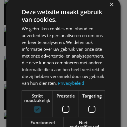
Slaapkamer te heet? Deze Volkswagen is je
×
nieuwe slaapplek mét airco
Deze website maakt gebruik
14 jul
van cookies.
We gebruiken cookies om inhoud en
Kleine elektrische Kia onder EV2 krijgt vorm,
verkenning van toekomstige kansen voor
advertenties te personaliseren en om ons
betaalbare EV’s – INTERVIEW
verkeer te analyseren. We delen ook
14 jul
informatie over uw gebruik van onze site
met onze advertentie- en analysepartners,
Actieradiustest: hoe ver komt de nieuwe Toyota
die deze kunnen combineren met andere
bZ4X in de praktijk?
informatie die u aan hen heeft verstrekt of
13 jul
die zij hebben verzameld door uw gebruik
van hun diensten.
Privacybeleid
Pijnlijk óf geweldig: betaalbare gezinsauto die jij
kunt kopen vernedert supercars
Strikt
Prestatie
Targeting
13 jul
noodzakelijk
Denza Bao 5 is plug-in hybride en loodzware
terreinbeul met 544 pk
Functioneel
Niet-
13 jul
geclassificeerd