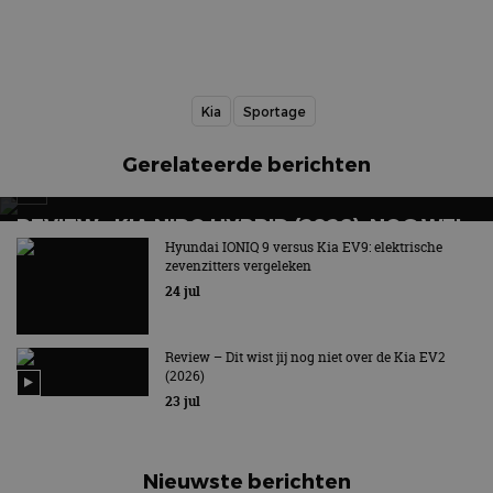
Kia
Sportage
Gerelateerde berichten
REVIEW – KIA NIRO HYBRID (2026), NOG WEL
RELEVANT?
Hyundai IONIQ 9 versus Kia EV9: elektrische
zevenzitters vergeleken
Getest: Kia Niro Hybrid DynamicPlusLine, de
24 jul
populairste uitvoering
Review – Dit wist jij nog niet over de Kia EV2
(2026)
23 jul
Nieuwste berichten