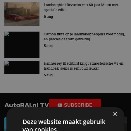
Lamborghini Revuelto eert 60 jaar Miura met
speciale editie
6 aug
Carbon fibre op je laadkabel: nergens voor nodig,
en precies daarom geweldig
5 aug
Hennessey Blackbird krijgt atmosferische V8 en
handbak: soms is eenvoud leuker
5 aug
AutoRAI.nl TV
SUBSCRIBE
×
Deze website maakt gebruik
van cookies.