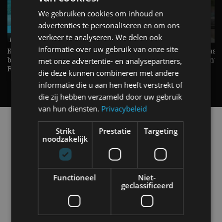
We gebruiken cookies om inhoud en
advertenties te personaliseren en om ons
verkeer te analyseren. We delen ook
informatie over uw gebruik van onze site
KIA Stonic Mild-Hybrid (2026),
Welke elektrische auto past b
benzine, handbak, het bestaat nog! -
De EV Experience geeft ant
met onze advertentie- en analysepartners,
REVIEW - AutoRAI TV
op je vraag! - AutoRAI TV
die deze kunnen combineren met andere
informatie die u aan hen heeft verstrekt of
die zij hebben verzameld door uw gebruik
van hun diensten.
Privacybeleid
Alle automerken
Strikt
Prestatie
Targeting
Selecteer een merk voor meer informatie, modellen
noodzakelijk
en alle nieuwsberichten
Functioneel
Niet-
geclassificeerd
Abarth
Aiways
Alfa Romeo
Alpine