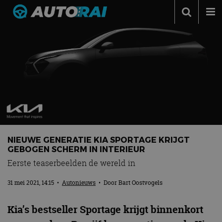
Autonieuws
Podcast
Autotests
Automerken
Adverteren
Contact
NIEUWE GENERATIE KIA SPORTAGE KRIJGT
MotorRAI.nl
GEBOGEN SCHERM IN INTERIEUR
Eerste teaserbeelden de wereld in
31 mei 2021, 14:15
•
Autonieuws
• Door
Bart Oostvogels
Kia’s bestseller Sportage krijgt binnenkort