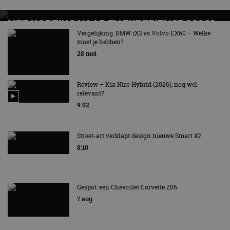
MET KORTING NAAR EV EXPERIENCE 2026?
AUTORAI REGELT HET!
Vergelijking: BMW iX3 vs Volvo EX60 – Welke
moet je hebben?
EV Experience 2026 van 24 tot 26 september
28 mei
Review – Kia Niro Hybrid (2026), nog wel
relevant?
9:02
Street-art verklapt design nieuwe Smart #2
8:10
Gespot: een Chevrolet Corvette Z06
7 aug