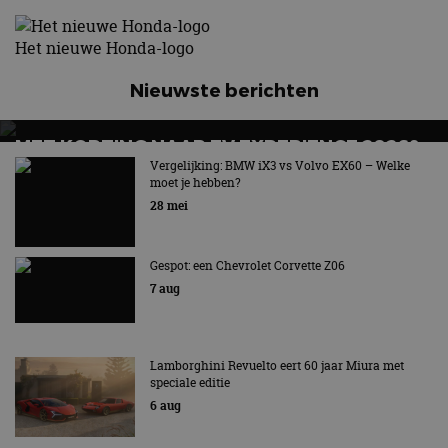
Het nieuwe Honda-logo
Nieuwste berichten
MET KORTING NAAR EV EXPERIENCE 2026?
AUTORAI REGELT HET!
Vergelijking: BMW iX3 vs Volvo EX60 – Welke
moet je hebben?
EV Experience 2026 van 24 tot 26 september
28 mei
Gespot: een Chevrolet Corvette Z06
7 aug
Lamborghini Revuelto eert 60 jaar Miura met
speciale editie
6 aug