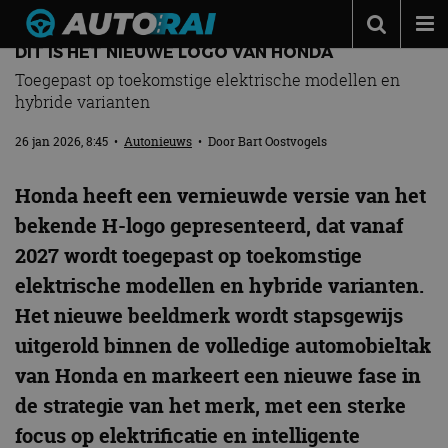
DIT IS HET NIEUWE LOGO VAN HONDA
Autonieuws
Toegepast op toekomstige elektrische modellen en
hybride varianten
Podcast
Autotests
26 jan 2026, 8:45
•
Autonieuws
• Door
Bart Oostvogels
Automerken
Honda heeft een vernieuwde versie van het
Adverteren
bekende H-logo gepresenteerd, dat vanaf
2027 wordt toegepast op toekomstige
Contact
elektrische modellen en hybride varianten.
MotorRAI.nl
Het nieuwe beeldmerk wordt stapsgewijs
uitgerold binnen de volledige automobieltak
van Honda en markeert een nieuwe fase in
de strategie van het merk, met een sterke
focus op elektrificatie en intelligente