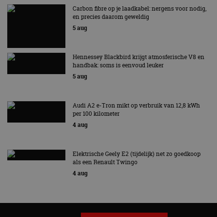
Carbon fibre op je laadkabel: nergens voor nodig,
en precies daarom geweldig
5 aug
Hennessey Blackbird krijgt atmosferische V8 en
handbak: soms is eenvoud leuker
5 aug
Audi A2 e-Tron mikt op verbruik van 12,8 kWh
per 100 kilometer
4 aug
Elektrische Geely E2 (tijdelijk) net zo goedkoop
als een Renault Twingo
4 aug