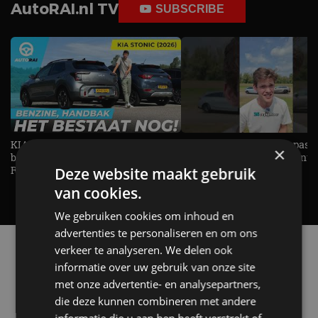
AutoRAI.nl TV
SUBSCRIBE
KIA Stonic Mild-Hybrid (2026),
Welke elektrische auto past b
×
benzine, handbak, het bestaat nog! -
De EV Experience geeft ant
REVIEW - AutoRAI TV
op je vraag! - AutoRAI TV
Deze website maakt gebruik
van cookies.
We gebruiken cookies om inhoud en
advertenties te personaliseren en om ons
Alle automerken
verkeer te analyseren. We delen ook
Selecteer een merk voor meer informatie, modellen
informatie over uw gebruik van onze site
en alle nieuwsberichten
met onze advertentie- en analysepartners,
die deze kunnen combineren met andere