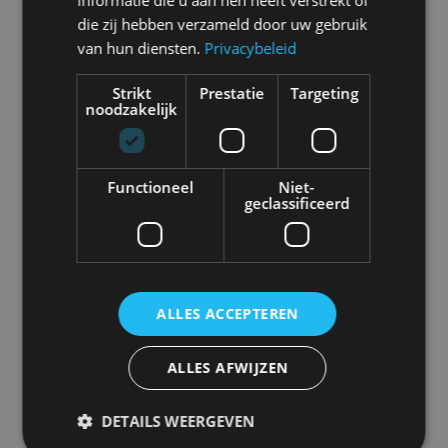
informatie die u aan hen heeft verstrekt of
die zij hebben verzameld door uw gebruik
van hun diensten.
Privacybeleid
Abarth
Aiways
Alfa Romeo
Alpine
Strikt
Prestatie
Targeting
noodzakelijk
Aston Martin
Audi
Bentley
BMW
Functioneel
Niet-
geclassificeerd
Bugatti
BYD
Cadillac
Caterham
ALLES ACCEPTEREN
ALLES AFWIJZEN
Chevrolet
Citroën
Cupra
Dacia
DETAILS WEERGEVEN