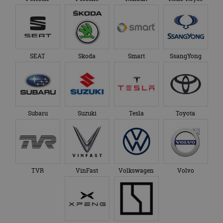
SEAT
Skoda
Smart
SsangYong
Subaru
Suzuki
Tesla
Toyota
TVR
VinFast
Volkswagen
Volvo