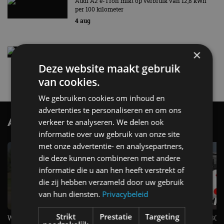
Audi A2 e-Tron mikt op verbruik van 12,8 kWh
per 100 kilometer
4 aug
Elektrische Geely E2 (tijdelijk) net zo goedkoop
×
als een Renault Twingo
Deze website maakt gebruik
4 aug
van cookies.
We gebruiken cookies om inhoud en
advertenties te personaliseren en om ons
AutoRAI.nl TV
verkeer te analyseren. We delen ook
SUBSCRIBE
informatie over uw gebruik van onze site
met onze advertentie- en analysepartners,
die deze kunnen combineren met andere
informatie die u aan hen heeft verstrekt of
die zij hebben verzameld door uw gebruik
van hun diensten.
Privacybeleid
Strikt
Prestatie
Targeting
Welke elektrische auto past bij jou?
1.500 KG Trekgewicht & 380