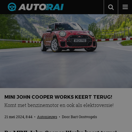
Autonieuws
Podcast
Autotests
Automerken
Adverteren
Contact
MotorRAI.nl
MINI JOHN COOPER WORKS KEERT TERUG!
Komt met benzinemotor en ook als elektroversie!
21 mei 2024, 8:44
•
Autonieuws
• Door
Bart Oostvogels