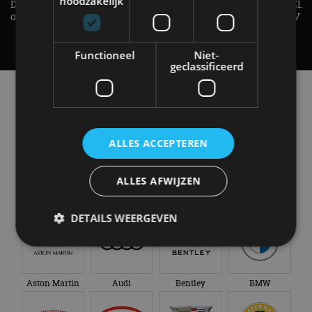
noodzakelijk
De EV Experience geeft antwoord
elektrische pk's, maar WELK
op je vraag! - AutoRAI TV
AUTO is het? - AutoRAI TV
Functioneel
Niet-
geclassificeerd
Alle automerken
Selecteer een merk voor meer informatie, modellen
en alle nieuwsberichten
ALLES ACCEPTEREN
ALLES AFWIJZEN
Abarth
Aiways
Alfa Romeo
Alpine
DETAILS WEERGEVEN
Strikt noodzakelijk
Prestatie
Targeting
Aston Martin
Audi
Bentley
BMW
Functioneel
Niet-geclassificeerd