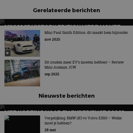
Gerelateerde berichten
MINI 1965 VICTORY EDITION VIERT MONTE
CARLO-FEESTJE
Mini Paul Smith Edition: dit maakt hem bijzonder
nov 2025
Misschien wel een jaartje te laat...
Dit zouden meer EV’s moeten hebben! – Review
Mini Aceman JCW
sep 2025
Nieuwste berichten
MET KORTING NAAR EV EXPERIENCE 2026?
AUTORAI REGELT HET!
Vergelijking: BMW iX3 vs Volvo EX60 – Welke
moet je hebben?
EV Experience 2026 van 24 tot 26 september
28 mei