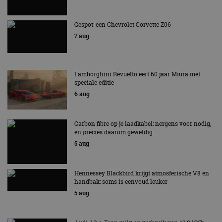
Gespot: een Chevrolet Corvette Z06
7 aug
Lamborghini Revuelto eert 60 jaar Miura met
speciale editie
6 aug
Carbon fibre op je laadkabel: nergens voor nodig,
en precies daarom geweldig
5 aug
Hennessey Blackbird krijgt atmosferische V8 en
handbak: soms is eenvoud leuker
5 aug