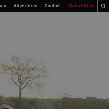
ken
Adverteren
Contact
MotorRAI.nl