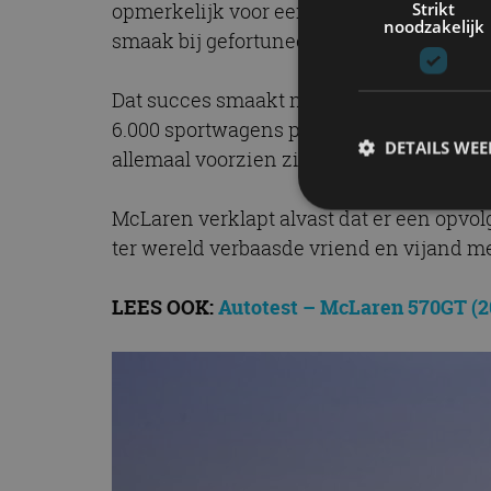
Strikt
opmerkelijk voor een fabrikant die uits
noodzakelijk
smaak bij gefortuneerde autoliefhebbers.
Dat succes smaakt naar meer. McLaren i
6.000 sportwagens per jaar. Tussen nu e
DETAILS WE
allemaal voorzien zijn van elektro-onde
McLaren verklapt alvast dat er een opvol
ter wereld verbaasde vriend en vijand m
S
Strikt noodzakelijke
LEES OOK:
Autotest – McLaren 570GT (2
accountbeheer. De we
Naam
cf_clearance