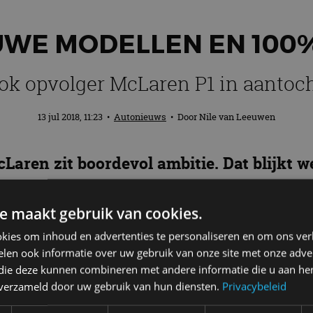
UWE MODELLEN EN 100%
ok opvolger McLaren P1 in aantoch
13 jul 2018, 11:23
•
Autonieuws
• Door
Nile van Leeuwen
ren zit boordevol ambitie. Dat blijkt we
ren. Binnen nu en 2025 komen er 18 nieu
n van hybride-aandrijving. Ook leuk om t
e maakt gebruik van cookies.
kies om inhoud en advertenties te personaliseren en om ons ver
len ook informatie over uw gebruik van onze site met onze adver
 die deze kunnen combineren met andere informatie die u aan hen
n verzameld door uw gebruik van hun diensten.
Privacybeleid
ge vorm pas sinds 2011. Toch heeft het merk
al meer d