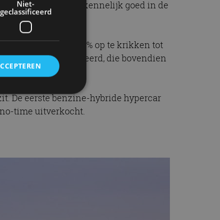
Niet-
 van McLaren vallen kennelijk goed in de
geclassificeerd
de productie met 75% op te krikken tot
uwde modellen gelanceerd, die bovendien
ACCEPTEREN
zit. De eerste benzine-hybride hypercar
no-time uitverkocht.
rd
elding en
ervice om
es van de bezoeker
unen van de
den van