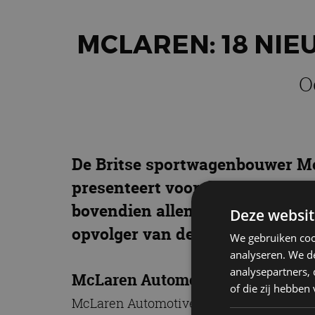
MCLAREN: 18 NIE
O
De Britse sportwagenbouwer McLa
presenteert voor de komende ja
bovendien allemaal voorzien zij
Deze websit
opvolger van de McLaren P1.
We gebruiken coo
analyseren. We de
analysepartners,
McLaren Automotive
of die zij hebbe
McLaren Automotive bestaat in z’n huidi