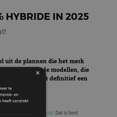
 HYBRIDE IN 2025
t!
l uit de plannen die het merk
we of vernieuwde modellen, die
×
e weten: er komt definitief een
keer te
tentie- en
 heeft verstrekt
an 15.000 auto’s verkocht
. Dat is best