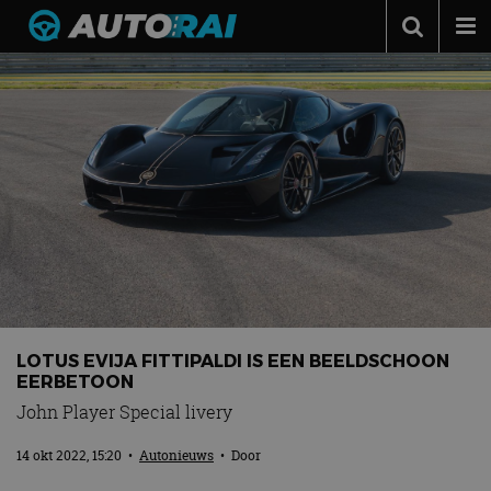
Autonieuws
Podcast
Autotests
Automerken
Adverteren
Contact
MotorRAI.nl
LOTUS EVIJA FITTIPALDI IS EEN BEELDSCHOON
EERBETOON
John Player Special livery
14 okt 2022, 15:20
•
Autonieuws
• Door