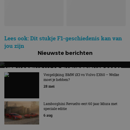
Lees ook: Dit stukje F1-geschiedenis kan van
jou zijn
Nieuwste berichten
MET KORTING NAAR EV EXPERIENCE 2026?
AUTORAI REGELT HET!
Vergelijking: BMW iX3 vs Volvo EX60 – Welke
moet je hebben?
EV Experience 2026 van 24 tot 26 september
28 mei
Lamborghini Revuelto eert 60 jaar Miura met
speciale editie
6 aug