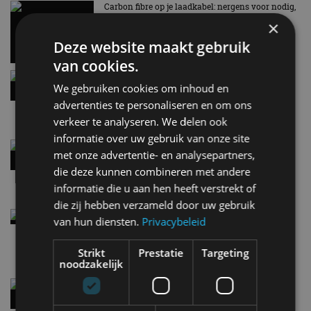
Carbon fibre op je laadkabel: nergens voor nodig,
en precies daarom geweldig
×
5 aug
Deze website maakt gebruik
van cookies.
Hennessey Blackbird krijgt atmosferische V8 en
We gebruiken cookies om inhoud en
handbak: soms is eenvoud leuker
advertenties te personaliseren en om ons
5 aug
verkeer te analyseren. We delen ook
informatie over uw gebruik van onze site
Audi A2 e-Tron mikt op verbruik van 12,8 kWh
met onze advertentie- en analysepartners,
per 100 kilometer
die deze kunnen combineren met andere
4 aug
informatie die u aan hen heeft verstrekt of
die zij hebben verzameld door uw gebruik
Elektrische Geely E2 (tijdelijk) net zo goedkoop
van hun diensten.
Privacybeleid
als een Renault Twingo
4 aug
Strikt
Prestatie
Targeting
noodzakelijk
Vernieuwde Hyundai Ioniq 6 rijdt tot 680
kilometer en wordt goedkoper