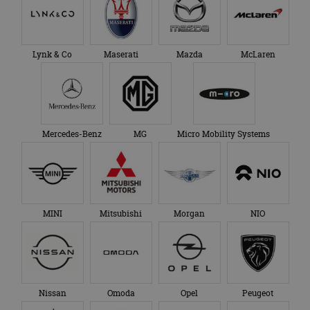
Lynk & Co
Maserati
Mazda
McLaren
Mercedes-Benz
MG
Micro Mobility Systems
MINI
Mitsubishi
Morgan
NIO
Nissan
Omoda
Opel
Peugeot