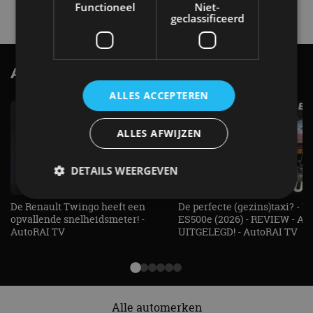
4 aug
Functioneel
Niet-
geclassificeerd
AutoRAI.nl TV
SUBSCRIBE
ALLES ACCEPTEREN
ALLES AFWIJZEN
DETAILS WEERGEVEN
De Renault Twingo heeft een
De perfecte (gezins)taxi? - 
opvallende snelheidsmeter! -
ES500e (2026) - REVIEW - AL
Strikt noodzakelijk
Prestatie
Targeting
AutoRAI TV
UITGELEGD! - AutoRAI TV
Functioneel
Niet-geclassificeerd
Strikt noodzakelijke cookies maken de
kernfunctionaliteiten van de website mogelijk, zoals
gebruikersaanmelding en accountbeheer. De
Alle automerken
website kan niet goed worden gebruikt zonder de