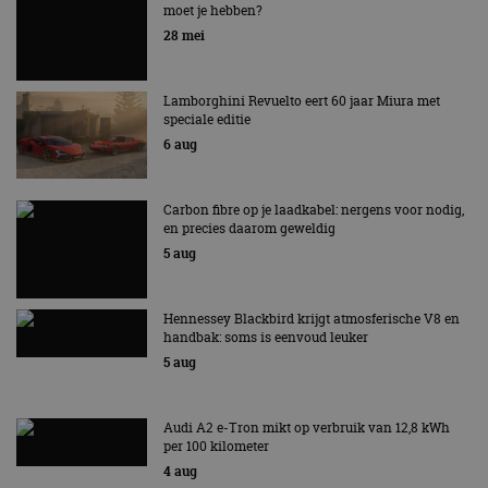
moet je hebben?
EV Experience 2026 van 24 tot 26 september
28 mei
Lamborghini Revuelto eert 60 jaar Miura met
speciale editie
6 aug
Carbon fibre op je laadkabel: nergens voor nodig,
en precies daarom geweldig
5 aug
Hennessey Blackbird krijgt atmosferische V8 en
handbak: soms is eenvoud leuker
5 aug
Audi A2 e-Tron mikt op verbruik van 12,8 kWh
per 100 kilometer
4 aug