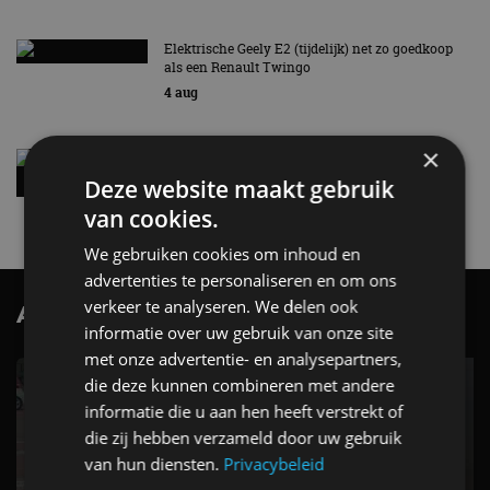
Elektrische Geely E2 (tijdelijk) net zo goedkoop
als een Renault Twingo
4 aug
×
Vernieuwde Hyundai Ioniq 6 rijdt tot 680
kilometer en wordt goedkoper
Deze website maakt gebruik
4 aug
van cookies.
We gebruiken cookies om inhoud en
advertenties te personaliseren en om ons
verkeer te analyseren. We delen ook
AutoRAI.nl TV
SUBSCRIBE
informatie over uw gebruik van onze site
met onze advertentie- en analysepartners,
die deze kunnen combineren met andere
informatie die u aan hen heeft verstrekt of
die zij hebben verzameld door uw gebruik
van hun diensten.
Privacybeleid