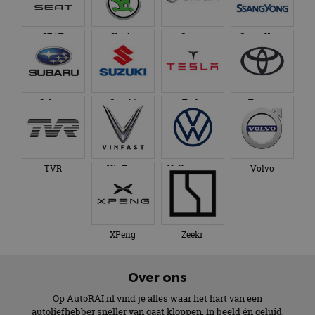
SEAT
Skoda
Smart
SsangYong
Subaru
Suzuki
Tesla
Toyota
TVR
VinFast
Volkswagen
Volvo
XPeng
Zeekr
Over ons
Op AutoRAI.nl vind je alles waar het hart van een
autoliefhebber sneller van gaat kloppen. In beeld én geluid,