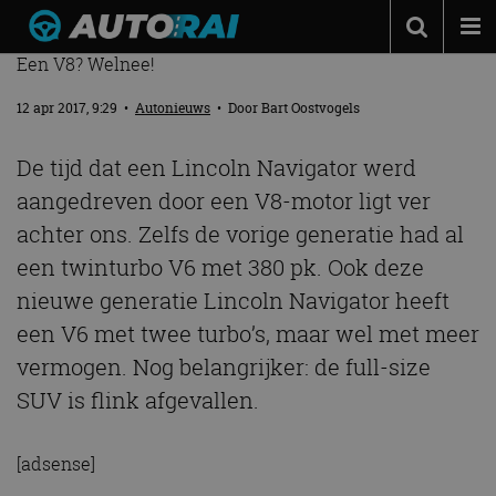
NIEUWE LINCOLN NAVIGATOR FLINK AFGEVALLEN
Een V8? Welnee!
Autonieuws
12 apr 2017, 9:29
•
Autonieuws
• Door
Bart Oostvogels
Podcast
Autotests
De tijd dat een Lincoln Navigator werd
aangedreven door een V8-motor ligt ver
Automerken
achter ons. Zelfs de vorige generatie had al
Adverteren
een twinturbo V6 met 380 pk. Ook deze
Contact
nieuwe generatie Lincoln Navigator heeft
MotorRAI.nl
een V6 met twee turbo’s, maar wel met meer
vermogen. Nog belangrijker: de full-size
SUV is flink afgevallen.
[adsense]