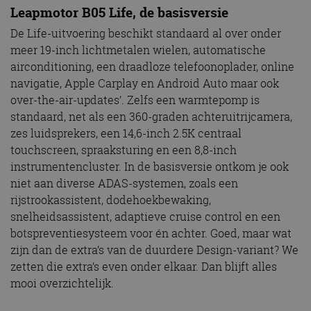
Leapmotor B05 Life, de basisversie
De Life-uitvoering beschikt standaard al over onder
meer 19-inch lichtmetalen wielen, automatische
airconditioning, een draadloze telefoonoplader, online
navigatie, Apple Carplay en Android Auto maar ook
over-the-air-updates’. Zelfs een warmtepomp is
standaard, net als een 360-graden achteruitrijcamera,
zes luidsprekers, een 14,6-inch 2.5K centraal
touchscreen, spraaksturing en een 8,8-inch
instrumentencluster. In de basisversie ontkom je ook
niet aan diverse ADAS-systemen, zoals een
rijstrookassistent, dodehoekbewaking,
snelheidsassistent, adaptieve cruise control en een
botspreventiesysteem voor én achter. Goed, maar wat
zijn dan de extra’s van de duurdere Design-variant? We
zetten die extra’s even onder elkaar. Dan blijft alles
mooi overzichtelijk.