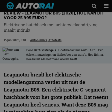
REVIEW – LEAPMOTOR B05 (2026), HOE KAN DIT
Autonieuws
VOOR 25.995 EURO?
Elektrische hatchback met achterwielaandrijving
Podcast
maakt indruk!
Autotests
15 jun 2026, 8:01
•
Autonieuws
,
Autotests
Automerken
Door
Bart Oostvogels
. Hoofdredacteur AutoRAI.nl. Een
Adverteren
échte nieuwsjager en liefhebber van auto’s. Hoe lichter,
hoe beter! Als het maar wielen heeft.
Contact
MotorRAI.nl
Leapmotor breidt het elektrische
modellengamma verder uit met de
Leapmotor B05. Een elektrische C-segment
hatchback voor het grote publiek. Dat neemt
Leapmotor heel serieus. Want deze B05 mag