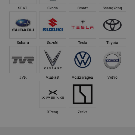
SEAT
Skoda
Smart
SsangYong
Subaru
Suzuki
Tesla
Toyota
TVR
VinFast
Volkswagen
Volvo
XPeng
Zeekr