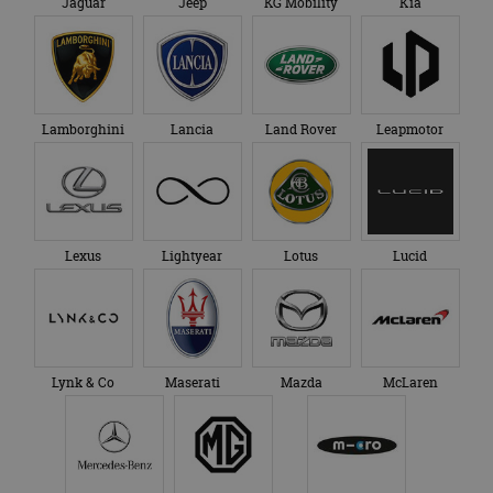
Jaguar
Jeep
KG Mobility
Kia
Lamborghini
Lancia
Land Rover
Leapmotor
Lexus
Lightyear
Lotus
Lucid
Lynk & Co
Maserati
Mazda
McLaren