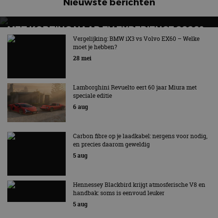
Nieuwste berichten
MET KORTING NAAR EV EXPERIENCE 2026?
AUTORAI REGELT HET!
Vergelijking: BMW iX3 vs Volvo EX60 – Welke
moet je hebben?
EV Experience 2026 van 24 tot 26 september
28 mei
Lamborghini Revuelto eert 60 jaar Miura met
speciale editie
6 aug
Carbon fibre op je laadkabel: nergens voor nodig,
en precies daarom geweldig
5 aug
Hennessey Blackbird krijgt atmosferische V8 en
handbak: soms is eenvoud leuker
5 aug