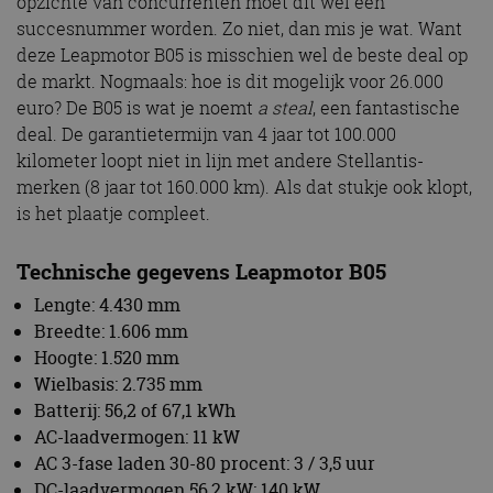
opzichte van concurrenten moet dit wel een
kernfunctionaliteiten van de website mogelijk, zoals
gebruikersaanmelding en accountbeheer. De
succesnummer worden. Zo niet, dan mis je wat. Want
website kan niet goed worden gebruikt zonder de
deze Leapmotor B05 is misschien wel de beste deal op
strikt noodzakelijke cookies.
de markt. Nogmaals: hoe is dit mogelijk voor 26.000
Aanbieder
/
Naam
Vervaldatum
Omschrijv
euro? De B05 is wat je noemt
a steal
, een fantastische
Domein
deal. De garantietermijn van 4 jaar tot 100.000
cf_clearance
1 jaar
Deze cooki
Cloudflare,
gebruikt d
kilometer loopt niet in lijn met andere Stellantis-
Inc.
CloudFlare
.autorai.nl
merken (8 jaar tot 160.000 km). Als dat stukje ook klopt,
vertrouwd
te identific
is het plaatje compleet.
beveiligin
op basis va
adres van 
te omzeilen
Technische gegevens Leapmotor B05
essentieel 
ondersteu
Lengte: 4.430 mm
veiligheid 
website fun
Breedte: 1.606 mm
het bieden
Hoogte: 1.520 mm
beschermi
kwaadaard
Wielbasis: 2.735 mm
bezoekers.
Batterij: 56,2 of 67,1 kWh
CookieScriptConsent
4 weken 2
Deze cooki
CookieScript
AC-laadvermogen: 11 kW
dagen
gebruikt d
autorai.nl
Google Privacy Policy
Cookie-Scr
AC 3-fase laden 30-80 procent: 3 / 3,5 uur
service om
cookievoo
DC-laadvermogen 56,2 kW: 140 kW