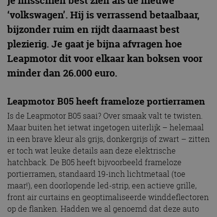
je misschien best zien als de nieuwe
‘volkswagen’. Hij is verrassend betaalbaar,
bijzonder ruim en rijdt daarnaast best
plezierig. Je gaat je bijna afvragen hoe
Leapmotor dit voor elkaar kan boksen voor
minder dan 26.000 euro.
Leapmotor B05 heeft frameloze portierramen
Is de Leapmotor B05 saai? Over smaak valt te twisten.
Maar buiten het ietwat ingetogen uiterlijk – helemaal
in een brave kleur als grijs, donkergrijs of zwart – zitten
er toch wat leuke details aan deze elektrische
hatchback. De B05 heeft bijvoorbeeld frameloze
portierramen, standaard 19-inch lichtmetaal (toe
maar!), een doorlopende led-strip, een actieve grille,
front air curtains en geoptimaliseerde winddeflectoren
op de flanken. Hadden we al genoemd dat deze auto