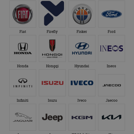
Fiat
Firefly
Fisker
Ford
Honda
Hongqi
Hyundai
Ineos
Infiniti
Isuzu
Iveco
Jaecoo