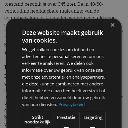
toestand beschik je over 345 liter. De in 40/60-
verhouding neerklapbare rugleuning van de
achterbank kan tot 27 graden worden versteld voor
×
extra comfort op lange ritten. Als persoon van 1,85
meter kan je achterin best prima zitten. Wel heeft deze
Deze website maakt gebruik
B05 ook ‘last’ van de typische EV-kwaal: een hogere
van cookies.
bodemvloer zorgt ervoor dat ook je benen wat hoger
We gebruiken cookies om inhoud en
staan.
advertenties te personaliseren en om ons
verkeer te analyseren. We delen ook
Hoe rijdt de Leapmotor B05?
informatie over uw gebruik van onze site
Dan het rijden. Dat doet deze B05 eigenlijk opvallend
met onze advertentie- en analysepartners,
goed. Oké, het stuurgevoel is wat vaag. De auto geeft
die deze kunnen combineren met andere
het gevoel dat het stuurwiel niet in verbinding staat
informatie die u aan hen heeft verstrekt of
met de voorwielen, maar gelukkig kan je als bestuurder
die zij hebben verzameld door uw gebruik
wel invloed uitoefenen op het stuurgevoel: licht,
van hun diensten.
Privacybeleid
comfort of juist wat zwaarder. Rond de middenstand
blijft de stuurinrichting in alle gevallen wat vaag. Er
Strikt
Prestatie
Targeting
noodzakelijk
valt mee te leven. Het onderstel voelt goed aan.