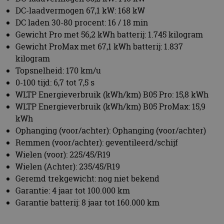
bezoekers 
onthouden.
DC-laadvermogen 67,1 kW: 168 kW
banner van
DC laden 30-80 procent: 16 / 18 min
Script.com 
noodzakeli
Gewicht Pro met 56,2 kWh batterij: 1.745 kilogram
te werken.
Gewicht ProMax met 67,1 kWh batterij: 1.837
kilogram
Topsnelheid: 170 km/u
0-100 tijd: 6,7 tot 7,5 s
Aanbieder
Naam
Vervaldatum
Omschrijvi
Aanbieder
/
Domein
WLTP Energieverbruik (kWh/km) B05 Pro: 15,8 kWh
Naam
Vervaldatum
Omschrijving
/
Domein
omx_consent
.autorai.nl
1 jaar
WLTP Energieverbruik (kWh/km) B05 ProMax: 15,9
_ga
1 jaar 1
Deze cookienaam
Google
Aanbieder
/
kWh
Naam
Vervaldatum
Omschrijving
g_id_2026041511536766
autorai.nl
1 jaar
maand
is gekoppeld aan
LLC
Domein
Google Universal
.autorai.nl
Ophanging (voor/achter): Ophanging (voor/achter)
Analytics - wat een
_fbp
2 maanden 4
Gebruikt door
Meta Platform
belangrijke update
Remmen (voor/achter): geventileerd/schijf
weken
Facebook om een
Inc.
is van de meer
reeks
.autorai.nl
Wielen (voor): 225/45/R19
algemeen
advertentieproducten
gebruikte
te leveren, zoals
Wielen (Achter): 235/45/R19
analyseservice van
realtime bieden van
Google. Deze
Geremd trekgewicht: nog niet bekend
externe adverteerders
cookie wordt
Garantie: 4 jaar tot 100.000 km
gebruikt om uniek
_gcl_au
2 maanden 4
Deze cookie wordt
Google LLC
gebruikers te
weken
ingesteld door
.autorai.nl
Garantie batterij: 8 jaar tot 160.000 km
onderscheiden
Doubleclick en voert
door een
informatie uit over
willekeurig
hoe de eindgebruiker