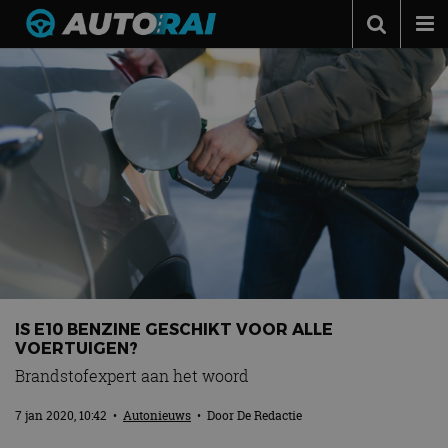
Autonieuws
Podcast
Autotests
Automerken
Adverteren
Contact
MotorRAI.nl
IS E10 BENZINE GESCHIKT VOOR ALLE
VOERTUIGEN?
Brandstofexpert aan het woord
7 jan 2020, 10:42
•
Autonieuws
• Door
De Redactie