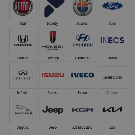
Fiat
Firefly
Fisker
Ford
Honda
Hongqi
Hyundai
Ineos
Infiniti
Isuzu
Iveco
Jaecoo
Jaguar
Jeep
KG Mobility
Kia