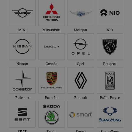
MINI
Mitsubishi
Morgan
NIO
Nissan
Omoda
Opel
Peugeot
Polestar
Porsche
Renault
Rolls-Royce
SEAT
Skoda
Smart
SsangYong