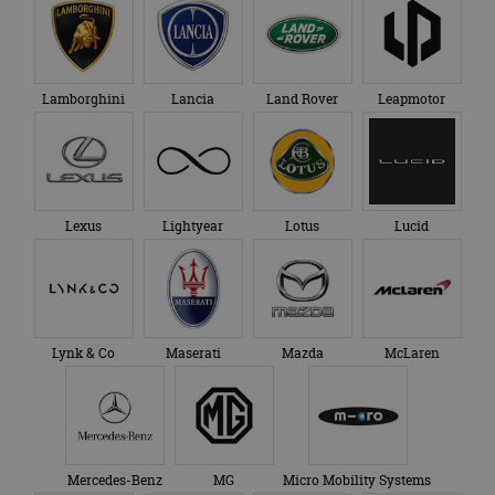
Lamborghini
Lancia
Land Rover
Leapmotor
Lexus
Lightyear
Lotus
Lucid
Lynk & Co
Maserati
Mazda
McLaren
Mercedes-Benz
MG
Micro Mobility Systems