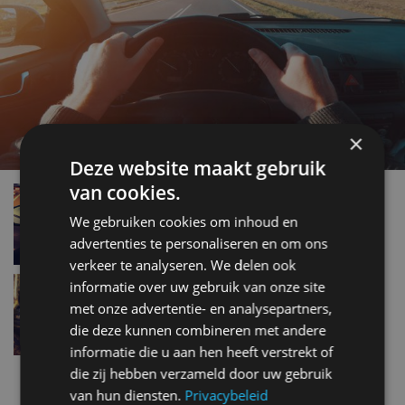
×
Deze website maakt gebruik
van cookies.
Auto bij 100 km/u stukken zuiniger
dec 2019
We gebruiken cookies om inhoud en
advertenties te personaliseren en om ons
verkeer te analyseren. We delen ook
Zo geniet je maximaal van je eerste sportauto
informatie over uw gebruik van onze site
nov 2019
met onze advertentie- en analysepartners,
die deze kunnen combineren met andere
informatie die u aan hen heeft verstrekt of
die zij hebben verzameld door uw gebruik
Nieuwste berichten
van hun diensten.
Privacybeleid