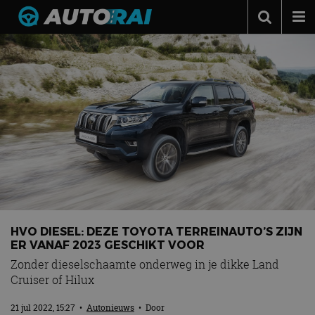
Autonieuws
Podcast
Autotests
Automerken
Adverteren
Contact
MotorRAI.nl
HVO DIESEL: DEZE TOYOTA TERREINAUTO’S ZIJN
ER VANAF 2023 GESCHIKT VOOR
Zonder dieselschaamte onderweg in je dikke Land
Cruiser of Hilux
21 jul 2022, 15:27
•
Autonieuws
• Door