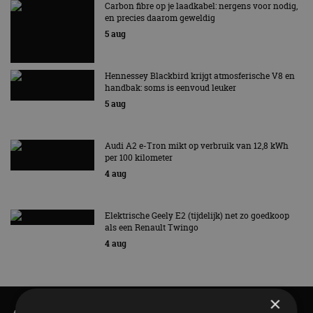
Carbon fibre op je laadkabel: nergens voor nodig,
en precies daarom geweldig
5 aug
Hennessey Blackbird krijgt atmosferische V8 en
handbak: soms is eenvoud leuker
5 aug
Audi A2 e-Tron mikt op verbruik van 12,8 kWh
per 100 kilometer
4 aug
Elektrische Geely E2 (tijdelijk) net zo goedkoop
als een Renault Twingo
4 aug
×