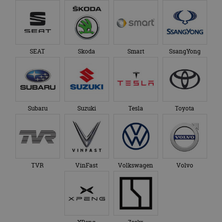
SEAT
Skoda
Smart
SsangYong
Subaru
Suzuki
Tesla
Toyota
TVR
VinFast
Volkswagen
Volvo