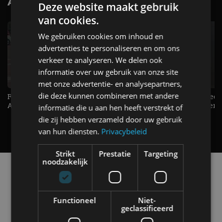
AutoRAI.nl TV
SUBSCRIBE
Deze website maakt gebruik
van cookies.
We gebruiken cookies om inhoud en
advertenties te personaliseren en om ons
verkeer te analyseren. We delen ook
informatie over uw gebruik van onze site
met onze advertentie- en analysepartners,
die deze kunnen combineren met andere
Raad jij onze nieuwe duurtester? -
De Renault Twingo heeft een
AutoRAI TV
opvallende snelheidsmeter! -
informatie die u aan hen heeft verstrekt of
AutoRAI TV
die zij hebben verzameld door uw gebruik
van hun diensten.
Privacybeleid
Strikt
Prestatie
Targeting
noodzakelijk
Alle automerken
Selecteer een merk voor meer informatie, modellen
en alle nieuwsberichten
Functioneel
Niet-
geclassificeerd