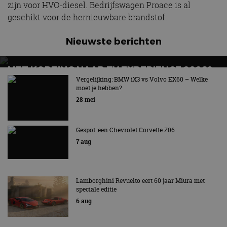
zijn voor HVO-diesel. Bedrijfswagen Proace is al
geschikt voor de hernieuwbare brandstof.
Nieuwste berichten
MET KORTING NAAR EV EXPERIENCE 2026?
AUTORAI REGELT HET!
Vergelijking: BMW iX3 vs Volvo EX60 – Welke
moet je hebben?
EV Experience 2026 van 24 tot 26 september
28 mei
Gespot: een Chevrolet Corvette Z06
7 aug
Lamborghini Revuelto eert 60 jaar Miura met
speciale editie
6 aug