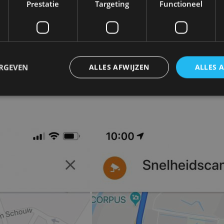
Prestatie
Targeting
Functioneel
n met dichtgeknepen billen worden gevolgd door Flits
is op zijn beurt weer op het terrein van Parkmobile ac
ERGEVEN
ALLES AFWIJZEN
ALLES 
trikt noodzakelijk
Prestatie
Targeting
Functioneel
Niet-geclassificee
 cookies maken de kernfunctionaliteiten van de website mogelijk, zoals gebruikersaanm
bsite kan niet goed worden gebruikt zonder de strikt noodzakelijke cookies.
Aanbieder
/
Vervaldatum
Omschrijving
Domein
1 jaar
Deze cookie wordt gebruikt door de CloudFlare-s
Cloudflare,
vertrouwd webverkeer te identificeren en alle
Inc.
beveiligingsbeperkingen op basis van het IP-adr
.autorai.nl
te omzeilen. Het is essentieel voor het onderste
veiligheid van een website functies en in het bie
bescherming tegen kwaadaardige bezoekers.