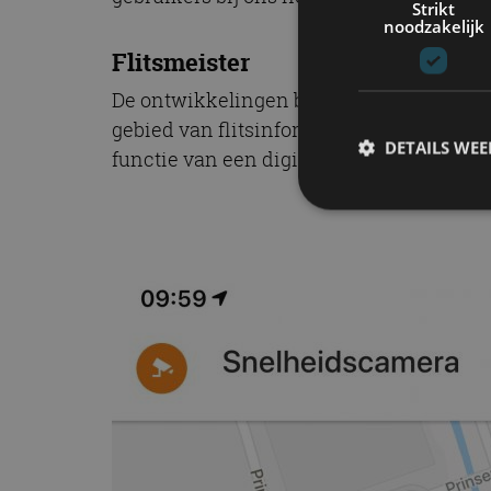
Strikt
noodzakelijk
Flitsmeister
De ontwikkelingen bij Google Maps zulle
gebied van flitsinformatie. Flitsmeister 
DETAILS WE
functie van een digitale parkeermeter.
S
Strikt noodzakelijke
accountbeheer. De we
Naam
cf_clearance