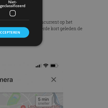
Niet-
geclassificeerd
meister, de grote concurrent op het
tief; de app introduceerde kort geleden de
ACCEPTEREN
rd
elding en
ervice om
es van de bezoeker
unen van de
den van