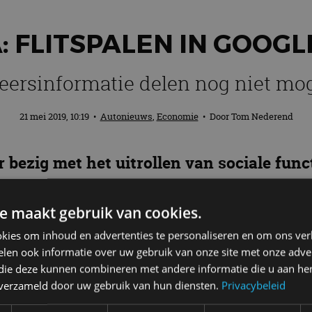
: FLITSPALEN IN GOOGL
eersinformatie delen nog niet mog
21 mei 2019, 10:19
•
Autonieuws
,
Economie
• Door
Tom Nederend
r bezig met het uitrollen van sociale funct
dslimieten in Google Maps. Wanneer de 
op de redactie van AutoRAI.nl zijn ze (d
e maakt gebruik van cookies.
kies om inhoud en advertenties te personaliseren en om ons ver
le navigatie-app Waze, die Google in 2013 heeft ov
len ook informatie over uw gebruik van onze site met onze adver
 die deze kunnen combineren met andere informatie die u aan hen
ukken en andere informatie door aan de app. Die handi
n verzameld door uw gebruik van hun diensten.
Privacybeleid
ne snelheid, nu ook echt in Google Maps te komen – a