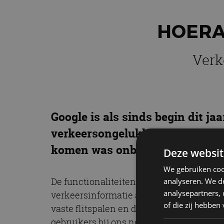
HOERA
Verk
Google is als sinds begin dit jaa
verkeersongelukken en snelhei
komen was onbekend, maar hier 
Deze websit
We gebruiken coo
De functionaliteiten komen van de socia
analyseren. We de
analysepartners,
verkeersinformatie als flitspalen, ongel
of die zij hebbe
vaste flitspalen en de maximaal toegesta
gebruikers bij ons nog niet actief.