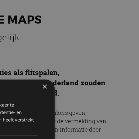
E MAPS
elijk
ies als flitspalen,
features naar Nederland zouden
×
eels) gearriveerd.
keer te
ergenomen. Waze-gebruikers geven
tentie- en
 heeft verstrekt
ge feature lijkt, naast de vermelding van
l is het doorgeven van informatie door