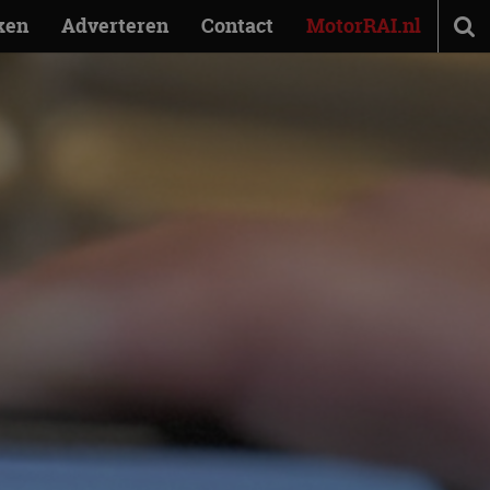
ken
Adverteren
Contact
MotorRAI.nl