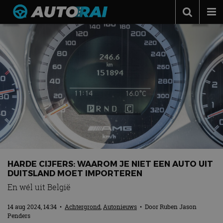
Autonieuws
Podcast
Autotests
Automerken
Adverteren
Contact
MotorRAI.nl
HARDE CIJFERS: WAAROM JE NIET EEN AUTO UIT
DUITSLAND MOET IMPORTEREN
En wél uit België
14 aug 2024, 14:34
•
Achtergrond
,
Autonieuws
• Door
Ruben Jason
Penders