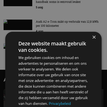
handbak: soms is eenvoud leuker
5 aug
Audi A2 e-Tron mikt op verbruik van 12,8 kWh
per 100 kilometer
4 aug
×
Deze website maakt gebruik
Elektrische Geely E2 (tijdelijk) net zo goedkoop
van cookies.
als een Renault Twingo
4 aug
We gebruiken cookies om inhoud en
advertenties te personaliseren en om ons
verkeer te analyseren. We delen ook
informatie over uw gebruik van onze site
AutoRAI.nl TV
SUBSCRIBE
met onze advertentie- en analysepartners,
die deze kunnen combineren met andere
informatie die u aan hen heeft verstrekt of
die zij hebben verzameld door uw gebruik
van hun diensten.
Privacybeleid