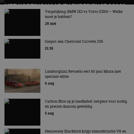
MET KORTING NAAR EV EXPERIENCE 2026?
AUTORAI REGELT HET!
Vergelijking: BMW iX3 vs Volvo EX60 – Welke
moet je hebben?
EV Experience 2026 van 24 tot 26 september
28 mei
Gespot: een Chevrolet Corvette Z06
15:38
Lamborghini Revuelto eert 60 jaar Miura met
speciale editie
6 aug
Carbon fibre op je laadkabel: nergens voor nodig,
en precies daarom geweldig
5 aug
Hennessey Blackbird krijgt atmosferische V8 en