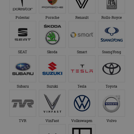
Polestar
Porsche
Renault
Rolls-Royce
SEAT
Skoda
Smart
SsangYong
Subaru
Suzuki
Tesla
Toyota
TVR
VinFast
Volkswagen
Volvo