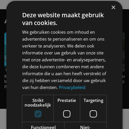
×
Deze website maakt gebruik
AutoRAI.nl TV
van cookies.
SUBSCRIBE
We gebruiken cookies om inhoud en
advertenties te personaliseren en om ons
verkeer te analyseren. We delen ook
informatie over uw gebruik van onze site
met onze advertentie- en analysepartners,
die deze kunnen combineren met andere
informatie die u aan hen heeft verstrekt of
KIA Stonic Mild-Hybrid (2026),
Welke elektrische auto past b
die zij hebben verzameld door uw gebruik
benzine, handbak, het bestaat nog! -
De EV Experience geeft ant
REVIEW - AutoRAI TV
op je vraag! - AutoRAI TV
van hun diensten.
Privacybeleid
Strikt
Prestatie
Targeting
noodzakelijk
Alle automerken
Selecteer een merk voor meer informatie, modellen
Functioneel
Niet-