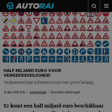
Autonieuws
Podcast
Autotests
Automerken
Adverteren
Contact
HALF MILJARD EURO VOOR
MotorRAI.nl
VERKEERSVEILIGHEID
Verkeersveilige infrastructuur van groot belang
11 dec 2019, 8:41
•
Autonieuws
• Door
Bart Oostvogels
Er komt een half miljard euro beschikbaar