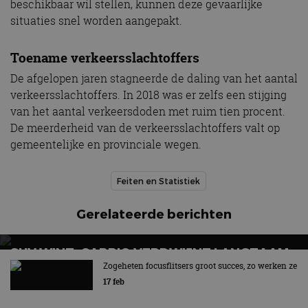
beschikbaar wil stellen, kunnen deze gevaarlijke
situaties snel worden aangepakt.
Toename verkeersslachtoffers
De afgelopen jaren stagneerde de daling van het aantal
verkeersslachtoffers. In 2018 was er zelfs een stijging
van het aantal verkeersdoden met ruim tien procent.
De meerderheid van de verkeersslachtoffers valt op
gemeentelijke en provinciale wegen.
Feiten en Statistiek
Gerelateerde berichten
SUV WINT, CABRIO VERDWIJNT LANGZAAM
UIT BEELD
Zogeheten focusflitsers groot succes, zo werken ze
17 feb
Hét symbool van vrijheid en rijplezier verdwijnt