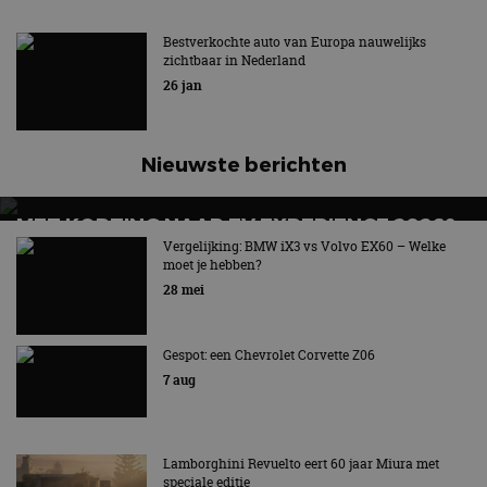
Bestverkochte auto van Europa nauwelijks
zichtbaar in Nederland
26 jan
Nieuwste berichten
MET KORTING NAAR EV EXPERIENCE 2026?
AUTORAI REGELT HET!
Vergelijking: BMW iX3 vs Volvo EX60 – Welke
moet je hebben?
EV Experience 2026 van 24 tot 26 september
28 mei
Gespot: een Chevrolet Corvette Z06
7 aug
Lamborghini Revuelto eert 60 jaar Miura met
speciale editie