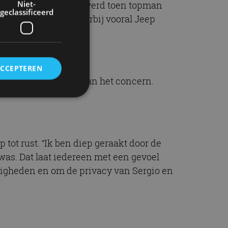
Niet-
 in 2014. Marchionne werd toen topman
geclassificeerd
 weer kerngezond, waarbij vooral Jeep
ACCEPTEREN
als de nieuwe CEO van het concern.
rd
elding en
 tot rust. “Ik ben diep geraakt door de
was. Dat laat iedereen met een gevoel
digheden en om de privacy van Sergio en
ervice om
es van de bezoeker
unen van de
den van