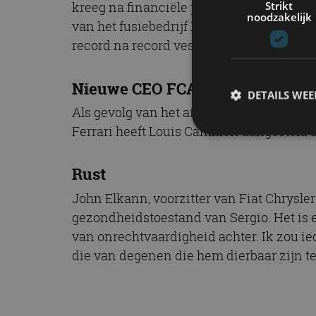
Strikt
kreeg na financiële problemen bij het A
noodzakelijk
van het fusiebedrijf Fiat Chrysler Automo
record na record vestigde. Marchionne w
Nieuwe CEO FCA en Ferrari
DETAILS WE
Als gevolg van het aftreden van Marchi
Ferrari heeft Louis Camilleri aangesteld
S
Rust
Strikt noodzakelijke
John Elkann, voorzitter van Fiat Chrysler 
accountbeheer. De we
gezondheidstoestand van Sergio. Het is e
Naam
van onrechtvaardigheid achter. Ik zou i
die van degenen die hem dierbaar zijn te
cf_clearance