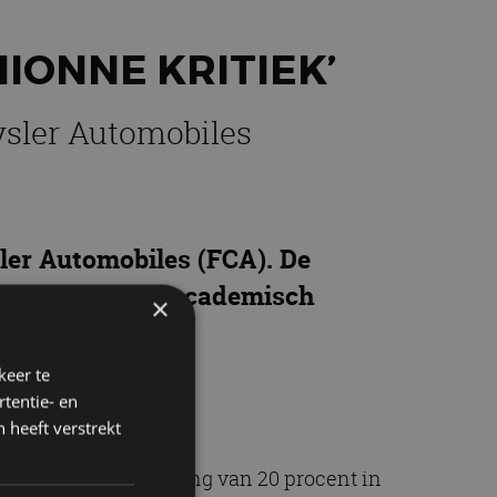
IONNE KRITIEK’
ysler Automobiles
ler Automobiles (FCA). De
operatie in het academisch
×
ondheidssituatie
keer te
tentie- en
 heeft verstrekt
, waar Fiat een belang van 20 procent in