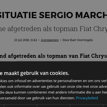
ITUATIE SERGIO MARCH
e afgetreden als topman Fiat Chr
23 jul 2018, 11:42
•
Autonieuws
• Door
Bart Oostvogels
nd afgetreden als topman van Fiat Chrys
de gezondheid, ontstaan na een schouder
 complicaties op. Volgens FCA is zijn gez
e maakt gebruik van cookies.
 ook mogen zijn.
kies om inhoud en advertenties te personaliseren en om ons ver
len ook informatie over uw gebruik van onze site met onze adver
 die deze kunnen combineren met andere informatie die u aan hen
n verzameld door uw gebruik van hun diensten.
Privacybeleid
 2004 topman van Fiat en sinds 2009 ook van Chrysler