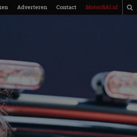
ken
Adverteren
Contact
MotorRAI.nl