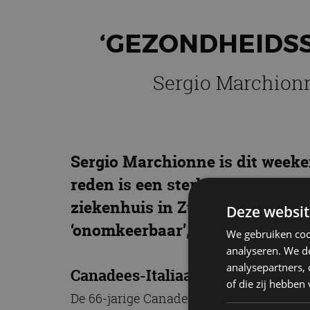
‘GEZONDHEIDSS
Sergio Marchionn
Sergio Marchionne is dit weeke
reden is een sterk verslechter
ziekenhuis in Zürich. Er traden
Deze websit
‘onomkeerbaar’, hoe treurig dat
We gebruiken coo
analyseren. We de
analysepartners,
Canadees-Italiaan
of die zij hebbe
De 66-jarige Canadees-Italiaan was sinds