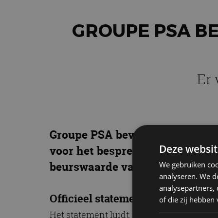
GROUPE PSA BE
Er 
Groupe PSA bevestigt in een of
Deze websit
voor het bespreken van een fusi
beurswaarde van wel 50 miljard 
We gebruiken coo
analyseren. We de
analysepartners,
Officieel statement
of die zij hebbe
Het statement luidt: “Na recent versche