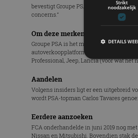
Strikt
bevestigt Groupe PSA dat er lopende ges
noodzakelijk
concerns.”
Om deze merken gaat het
DETAILS WE
Groupe PSA is het moederbedrijf van ond
autoverkoopplatform Spoticar. Onder de p
Professional, Jeep, Lancia (voor wat het 
S
Aandelen
Strikt noodzakelijke
accountbeheer. De we
Volgens insiders ligt er een uitgebreid v
wordt PSA-topman Carlos Tavares genoem
Naam
cf_clearance
Eerdere aanzoeken
FCA onderhandelde in juni 2019 nog met R
Nissan en Mitsubishi. Bovendien stak de 