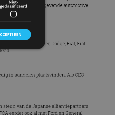
Niet-
 werelds meest toonaangevende automotive
geclassificeerd
ACCEPTEREN
obiles, Free2Move en
Alfa Romeo, Chrylser, Dodge, Fiat, Fiat
ksid.
rd
elding en
lledig in aandelen plaatsvinden. Als CEO
ervice om
es van de bezoeker
unen van de
 steun van de Japanse alliantiepartners
den van
 FCA eerder ook al met Ford en General