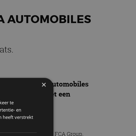
CA AUTOMOBILES
ats.
prek is met FCA Automobiles
×
en autoconcern met een
keer te
tentie- en
 heeft verstrekt
 tussen Groupe PSA en FCA Group,