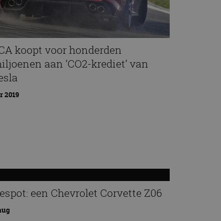
CA koopt voor honderden
iljoenen aan ‘CO2-krediet’ van
esla
r 2019
espot: een Chevrolet Corvette Z06
aug