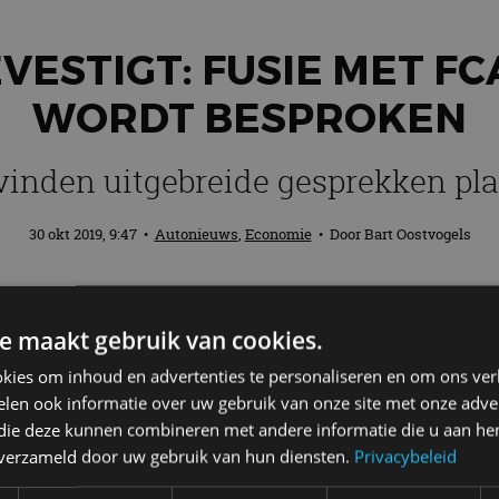
VESTIGT: FUSIE MET F
WORDT BESPROKEN
vinden uitgebreide gesprekken pla
30 okt 2019, 9:47
•
Autonieuws
,
Economie
• Door
Bart Oostvogels
ficieel statement dat het concern in ges
e maakt gebruik van cookies.
e. Indien een fusie volgt, ontstaat er e
dollar.
kies om inhoud en advertenties te personaliseren en om ons ver
len ook informatie over uw gebruik van onze site met onze adver
 die deze kunnen combineren met andere informatie die u aan hen
n verzameld door uw gebruik van hun diensten.
Privacybeleid
nen berichten over een mogelijke bedrijfscombinatie