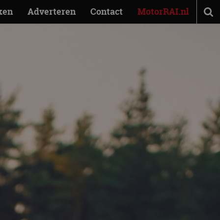
ken
Adverteren
Contact
MotorRAI.nl