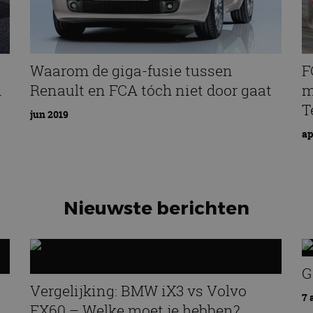
Waarom de giga-fusie tussen
F
n
Renault en FCA tóch niet door gaat
m
T
jun 2019
ap
Nieuwste berichten
G
Vergelijking: BMW iX3 vs Volvo
7 
EX60 – Welke moet je hebben?