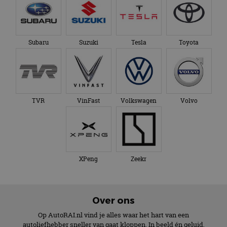
XPeng
Zeekr
Over ons
Op AutoRAI.nl vind je alles waar het hart van een
autoliefhebber sneller van gaat kloppen. In beeld én geluid,
van stadsauto tot supercar.
Ons team
levert je het laatste
autonieuws, autotests en nog veel meer.
Elke week de populairste blogs in je mailbox?
Meld je aan voor de nieuwsbrief!
Volg AutoRAI.nl op social media
AutoRAI.nl is powered by