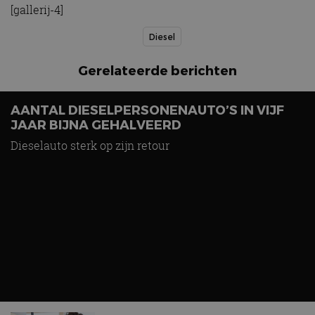
[gallerij-4]
Diesel
Gerelateerde berichten
AANTAL DIESELPERSONENAUTO’S IN VIJF
JAAR BIJNA GEHALVEERD
Zijn dieselauto’s tegenwoordig nog wel rendabel?
Dieselauto sterk op zijn retour
aug 2025
DIESEL: Auto met dieselmotor is nog nooit zo
duur geweest
nov 2022
Nieuwste berichten