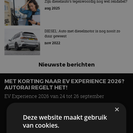
MET KORTING NAAR EV EXPERIENCE 2026?
AUTORAI REGELT HET!
EV Experience 2026 van 24 tot 26 september
Vergelijking: BMW iX3 vs Volvo EX60 – Welke
moet je hebben?
28 mei
×
Deze website maakt gebruik
Carbon fibre op je laadkabel: nergens voor nodig,
van cookies.
en precies daarom geweldig