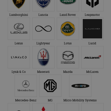
Lynk & Co
Maserati
Mazda
McLaren
Mercedes-Benz
MG
Micro Mobility Systems
MINI
Mitsubishi
Morgan
NIO
Nissan
Omoda
Opel
Peugeot