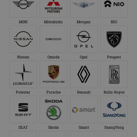
Polestar
Porsche
Renault
Rolls-Royce
SEAT
Skoda
Smart
SsangYong
Subaru
Suzuki
Tesla
Toyota
TVR
VinFast
Volkswagen
Volvo