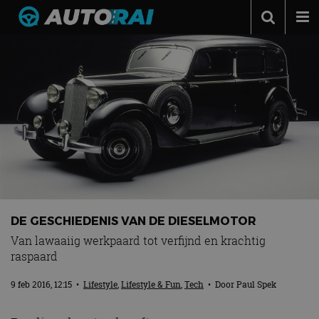
Autonieuws
Podcast
Autotests
Automerken
Adverteren
Contact
MotorRAI.nl
DE GESCHIEDENIS VAN DE DIESELMOTOR
Van lawaaiig werkpaard tot verfijnd en krachtig
raspaard
9 feb 2016, 12:15
•
Lifestyle
,
Lifestyle & Fun
,
Tech
• Door
Paul Spek