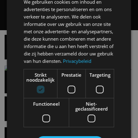
We gebruiken cookies om inhoud en
5 aug
advertenties te personaliseren en om ons
verkeer te analyseren. We delen ook
Hennessey Blackbird krijgt atmosferische V8 en
informatie over uw gebruik van onze site
handbak: soms is eenvoud leuker
met onze advertentie- en analysepartners,
5 aug
die deze kunnen combineren met andere
informatie die u aan hen heeft verstrekt of
Audi A2 e-Tron mikt op verbruik van 12,8 kWh
die zij hebben verzameld door uw gebruik
per 100 kilometer
van hun diensten.
Privacybeleid
4 aug
Strikt
Prestatie
Targeting
noodzakelijk
Elektrische Geely E2 (tijdelijk) net zo goedkoop
als een Renault Twingo
4 aug
Functioneel
Niet-
geclassificeerd
Vernieuwde Hyundai Ioniq 6 rijdt tot 680
kilometer en wordt goedkoper
4 aug