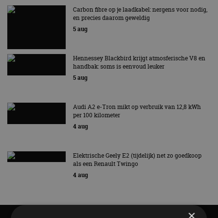
Carbon fibre op je laadkabel: nergens voor nodig,
en precies daarom geweldig
5 aug
Hennessey Blackbird krijgt atmosferische V8 en
handbak: soms is eenvoud leuker
5 aug
Audi A2 e-Tron mikt op verbruik van 12,8 kWh
per 100 kilometer
4 aug
Elektrische Geely E2 (tijdelijk) net zo goedkoop
als een Renault Twingo
4 aug
×