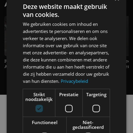
AutoRAI.nl TV
SUBSCRIBE
Deze website maakt gebruik
van cookies.
We gebruiken cookies om inhoud en
advertenties te personaliseren en om ons
verkeer te analyseren. We delen ook
informatie over uw gebruik van onze site
met onze advertentie- en analysepartners,
die deze kunnen combineren met andere
Raad jij onze nieuwe duurtester? -
De Renault Twingo heeft een
AutoRAI TV
opvallende snelheidsmeter! -
informatie die u aan hen heeft verstrekt of
AutoRAI TV
die zij hebben verzameld door uw gebruik
van hun diensten.
Privacybeleid
Strikt
Prestatie
Targeting
noodzakelijk
Alle automerken
Selecteer een merk voor meer informatie, modellen
en alle nieuwsberichten
Functioneel
Niet-
geclassificeerd