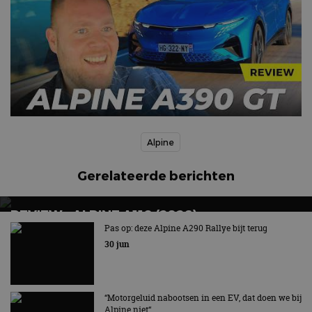
Alpine
Gerelateerde berichten
REVIEW – ALPINE A110 (2026)
Pas op: deze Alpine A290 Rallye bijt terug
Nog één keer puur genieten
30 jun
“Motorgeluid nabootsen in een EV, dat doen we bij
Alpine niet“