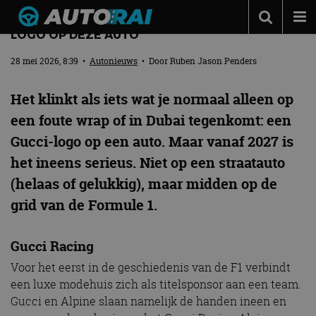
GEEN GRAP: VANAF 2027 ZIT ER EEN GUCCI-
LOGO OP DEZE AUTO
Autonieuws
28 mei 2026, 8:39
•
Autonieuws
• Door
Ruben Jason Penders
Podcast
Het klinkt als iets wat je normaal alleen op
Autotests
een foute wrap of in Dubai tegenkomt: een
Automerken
Gucci-logo op een auto. Maar vanaf 2027 is
Adverteren
het ineens serieus. Niet op een straatauto
Contact
(helaas of gelukkig), maar midden op de
grid van de Formule 1.
MotorRAI.nl
Gucci Racing
Voor het eerst in de geschiedenis van de F1 verbindt
een luxe modehuis zich als titelsponsor aan een team.
Gucci en Alpine slaan namelijk de handen ineen en