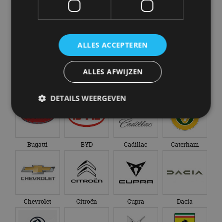
Abarth
Aiways
Alfa Romeo
Alpine
ALLES ACCEPTEREN
ALLES AFWIJZEN
Aston Martin
Audi
Bentley
BMW
DETAILS WEERGEVEN
Strikt noodzakelijk
Prestatie
Targeting
Bugatti
BYD
Cadillac
Caterham
Functioneel
Niet-geclassificeerd
Strikt noodzakelijke cookies maken de
kernfunctionaliteiten van de website mogelijk, zoals
gebruikersaanmelding en accountbeheer. De
website kan niet goed worden gebruikt zonder de
Chevrolet
Citroën
Cupra
Dacia
strikt noodzakelijke cookies.
Aanbieder
/
Naam
Vervaldatum
Omschrijv