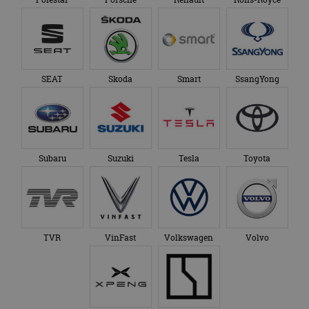
SEAT
Skoda
Smart
SsangYong
Subaru
Suzuki
Tesla
Toyota
TVR
VinFast
Volkswagen
Volvo