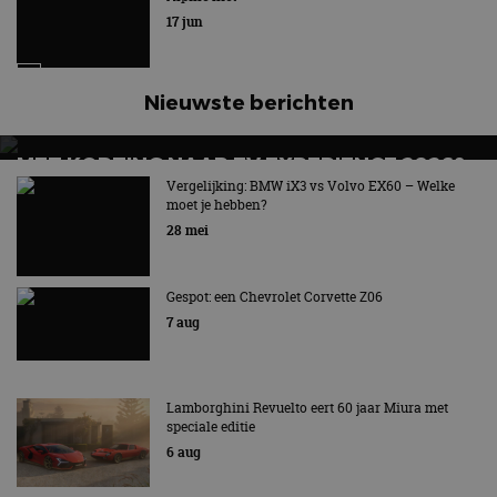
17 jun
Nieuwste berichten
MET KORTING NAAR EV EXPERIENCE 2026?
AUTORAI REGELT HET!
Vergelijking: BMW iX3 vs Volvo EX60 – Welke
moet je hebben?
EV Experience 2026 van 24 tot 26 september
28 mei
Gespot: een Chevrolet Corvette Z06
7 aug
Lamborghini Revuelto eert 60 jaar Miura met
speciale editie
6 aug