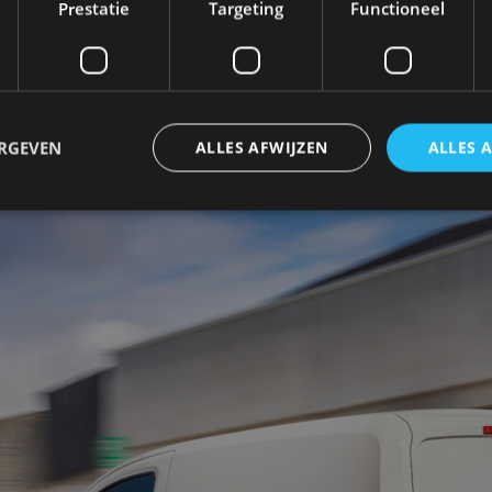
Prestatie
Targeting
Functioneel
 in Nederland komt uit op 12.995 euro, exclusief BTW 
nd.
ERGEVEN
ALLES AFWIJZEN
ALLES 
trikt noodzakelijk
Prestatie
Targeting
Functioneel
Niet-geclassificee
 cookies maken de kernfunctionaliteiten van de website mogelijk, zoals gebruikersaanm
bsite kan niet goed worden gebruikt zonder de strikt noodzakelijke cookies.
Aanbieder
/
Vervaldatum
Omschrijving
Domein
1 jaar
Deze cookie wordt gebruikt door de CloudFlare-s
Cloudflare,
vertrouwd webverkeer te identificeren en alle
Inc.
beveiligingsbeperkingen op basis van het IP-adr
.autorai.nl
te omzeilen. Het is essentieel voor het onderste
veiligheid van een website functies en in het bie
bescherming tegen kwaadaardige bezoekers.