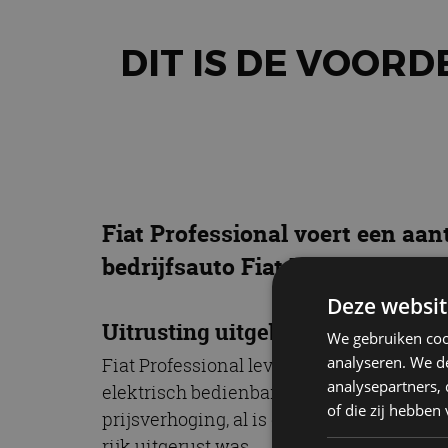
DIT IS DE VOOR
Fiat Professional voert een aa
bedrijfsauto Fiat Fiorino. Wist 
Deze websit
Uitrusting uitgebreid
We gebruiken coo
analyseren. We de
Fiat Professional levert de Fiorino voort
analysepartners,
elektrisch bedienbare buitenspiegels en 
of die zij hebbe
prijsverhoging, al is die niet heel schok
rijk uitgerust was.