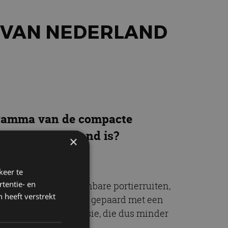
O VAN NEDERLAND
ogramma van de compacte
sauto van Nederland is?
×
keer te
tentie- en
ing, elektrisch bedienbare portierruiten,
 heeft verstrekt
. Die extra’s gaan wel gepaard met een
n de vorige instapversie, die dus minder