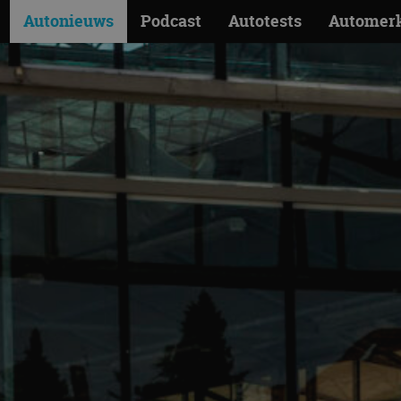
Autonieuws
Podcast
Autotests
Automer