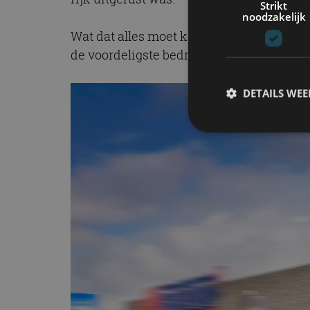
Strikt
noodzakelijk
Wat dat alles moet kosten? De vanafprijs
de voordeligste bedrijfsauto van Nederla
DETAILS WE
S
Strikt noodzakelijke
accountbeheer. De we
Naam
cf_clearance