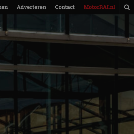
ken
Adverteren
Contact
MotorRAI.nl