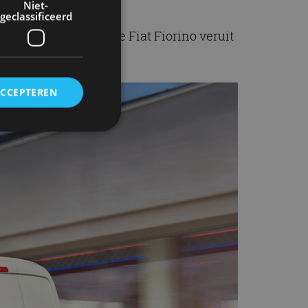
Niet-
geclassificeerd
en BPM. Daarmee is de Fiat Fiorino veruit
ACCEPTEREN
rd
elding en
ervice om
es van de bezoeker
unen van de
den van