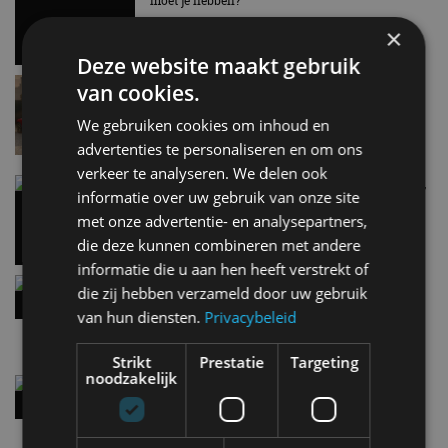
moet je hebben?
EV Experience 2026 van 24 tot 26 september
28 mei
×
Deze website maakt gebruik
Lamborghini Revuelto eert 60 jaar Miura met
van cookies.
speciale editie
We gebruiken cookies om inhoud en
9:33
advertenties te personaliseren en om ons
verkeer te analyseren. We delen ook
Carbon fibre op je laadkabel: nergens voor nodig,
informatie over uw gebruik van onze site
en precies daarom geweldig
met onze advertentie- en analysepartners,
5 aug
die deze kunnen combineren met andere
informatie die u aan hen heeft verstrekt of
Hennessey Blackbird krijgt atmosferische V8 en
die zij hebben verzameld door uw gebruik
handbak: soms is eenvoud leuker
van hun diensten.
Privacybeleid
5 aug
Strikt
Prestatie
Targeting
noodzakelijk
Audi A2 e-Tron mikt op verbruik van 12,8 kWh
per 100 kilometer
4 aug