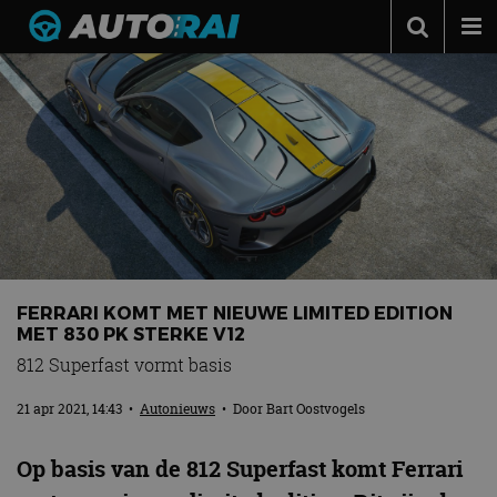
Autonieuws
Podcast
Autotests
Automerken
Adverteren
Contact
FERRARI KOMT MET NIEUWE LIMITED EDITION
MotorRAI.nl
MET 830 PK STERKE V12
812 Superfast vormt basis
21 apr 2021, 14:43
•
Autonieuws
• Door
Bart Oostvogels
Op basis van de 812 Superfast komt Ferrari