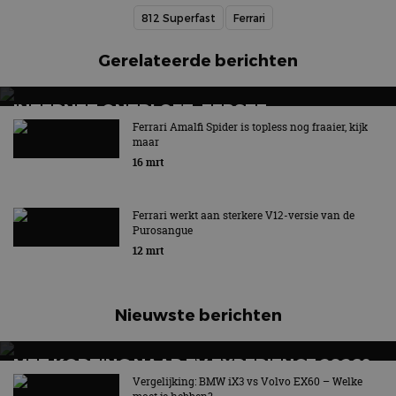
812 Superfast
Ferrari
Gerelateerde berichten
INTERNET ONTPLOFT: EERSTE
ELEKTRISCHE FERRARI SHOCKEERT
Ferrari Amalfi Spider is topless nog fraaier, kijk
maar
16 mrt
Ferrari werkt aan sterkere V12-versie van de
Purosangue
12 mrt
Nieuwste berichten
MET KORTING NAAR EV EXPERIENCE 2026?
AUTORAI REGELT HET!
Vergelijking: BMW iX3 vs Volvo EX60 – Welke