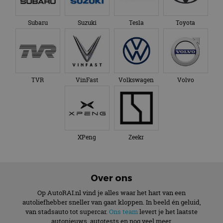
Subaru
Suzuki
Tesla
Toyota
TVR
VinFast
Volkswagen
Volvo
XPeng
Zeekr
Over ons
Op AutoRAI.nl vind je alles waar het hart van een
autoliefhebber sneller van gaat kloppen. In beeld én geluid,
van stadsauto tot supercar.
Ons team
levert je het laatste
autonieuws, autotests en nog veel meer.