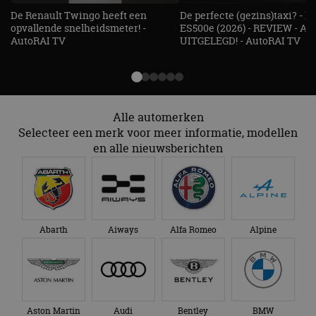
strikt noodzakelijke cookies.
De Renault Twingo heeft een
De perfecte (gezins)taxi? - 
Aanbieder
/
opvallende snelheidsmeter! -
ES500e (2026) - REVIEW - AL
Naam
Vervaldatum
Omschrijv
Domein
AutoRAI TV
UITGELEGD! - AutoRAI TV
cf_clearance
1 jaar
Deze cooki
Cloudflare,
gebruikt d
Inc.
CloudFlare
.autorai.nl
vertrouwd
te identific
beveiligin
Alle automerken
op basis va
adres van 
Selecteer een merk voor meer informatie, modellen
te omzeilen
essentieel 
en alle nieuwsberichten
ondersteu
veiligheid 
website fun
het bieden
beschermi
kwaadaard
bezoekers.
Abarth
Aiways
Alfa Romeo
Alpine
CookieScriptConsent
4 weken 2
Deze cooki
CookieScript
dagen
gebruikt d
autorai.nl
Google Privacy Policy
Cookie-Scr
service om
cookievoo
bezoekers 
onthouden.
banner van
Aston Martin
Audi
Bentley
BMW
Script.com 