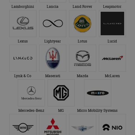
Lamborghini
Lancia
Land Rover
Leapmotor
Lexus
Lightyear
Lotus
Lucid
Lynk & Co
Maserati
Mazda
McLaren
Mercedes-Benz
MG
Micro Mobility Systems