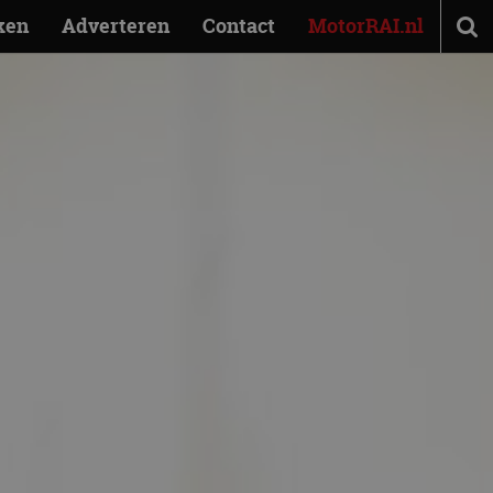
ken
Adverteren
Contact
MotorRAI.nl