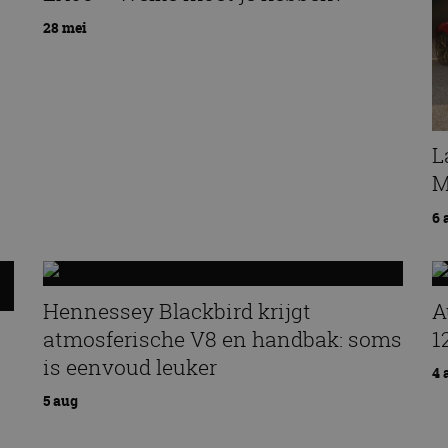
28 mei
L
M
6 
Hennessey Blackbird krijgt
A
atmosferische V8 en handbak: soms
1
is eenvoud leuker
4 
5 aug