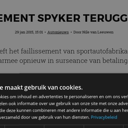
SEMENT SPYKER TERUG
29 jan 2015, 15:01
•
Autonieuws
• Door
Nile van Leeuwen
t het faillissement van sportautofabrikan
aarmee opnieuw in surseance van betaling
d. Topman Victor Muller liet kort daarna al weten in 
beschikking gesteld. Een deel daarvan is bedoeld om d
e maakt gebruik van cookies.
n het Zweedse Saab kunnen worden afgekocht. Die war
kies om inhoud en advertenties te personaliseren en om ons ver
shof in Leeuwarden verwacht dat het uitstel van betal
len ook informatie over uw gebruik van onze site met onze adver
n hoger beroep vernietigd. In het geval van een faill
 die deze kunnen combineren met andere informatie die u aan hen
er liggen. “In het slechtste geval zo’n 40 miljoen”, 
n verzameld door uw gebruik van hun diensten.
Privacybeleid
verwacht binnen enkele weken al uit surseance van b