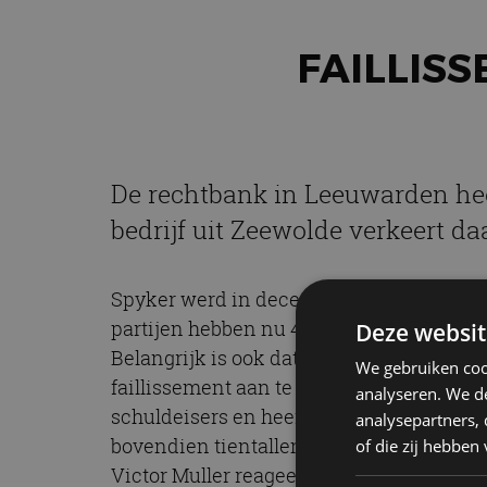
FAILLIS
De rechtbank in Leeuwarden heef
bedrijf uit Zeewolde verkeert d
Spyker werd in december failliet verklaar
partijen hebben nu 4,3 miljoen euro ter 
Deze websit
Belangrijk is ook dat de vorderingen va
We gebruiken coo
faillissement aan te vragen. Het Gerecht
analyseren. We de
schuldeisers en heeft het faillissement i
analysepartners,
bovendien tientallen miljoenen euro’s hog
of die zij hebbe
Victor Muller reageert zeer verheugd en 