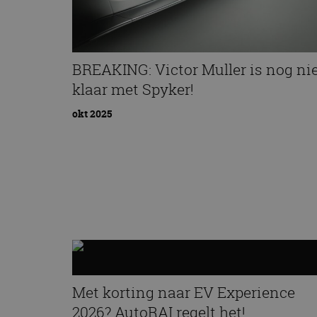
CookieScriptConse
BREAKING: Victor Muller is nog ni
Naam
klaar met Spyker!
Naam
omx_consent
Aanbiede
Naam
Domein
g_id_202604151153
okt 2025
_ga
_fbp
Meta Pla
Inc.
.autorai.n
_gcl_au
Google L
.autorai.n
_ga_SC6JKZPPKY
IDE
Google L
.doublecl
Met korting naar EV Experience
2026? AutoRAI regelt het!