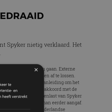
GEDRAAID
t Spyker nietig verklaard. Het
.
×
hoger beroep te zullen gaan. Externe
e meest acute schulden af te lossen.
en voor de curator aanleiding om het
keer te
ing zal leiden tot een akkoord met de
tentie- en
issement zou de schuldenlast van Spyker
 heeft verstrekt
zoals curator Henk Pasman eerder aangaf.
etaling te zijn. De Nederlandse