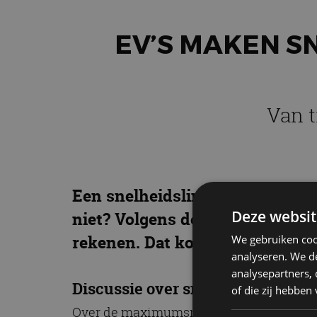
EV’S MAKEN S
Van t
Een snelheidslimiet op de Duits
Deze websit
niet? Volgens de transportminis
rekenen. Dat komt deels door d
We gebruiken coo
analyseren. We de
analysepartners,
Discussie over snelheidslimiet 
of die zij hebbe
Over de maximumsnelheid op de Duitse A