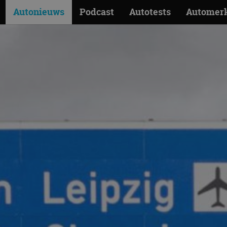
Autonieuws
Podcast
Autotests
Automer