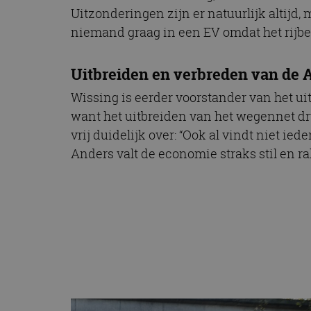
CookieScriptConse
Uitzonderingen zijn er natuurlijk altijd,
niemand graag in een EV omdat het rijbe
Naam
Uitbreiden en verbreden van de
Naam
omx_consent
Aanbiede
Wissing is eerder voorstander van het ui
Naam
Domein
g_id_202604151153
_ga
want het uitbreiden van het wegennet dru
_fbp
Meta Pla
vrij duidelijk over: “Ook al vindt niet 
Inc.
.autorai.n
Anders valt de economie straks stil en r
_gcl_au
Google L
.autorai.n
_ga_SC6JKZPPKY
IDE
Google L
.doublecl