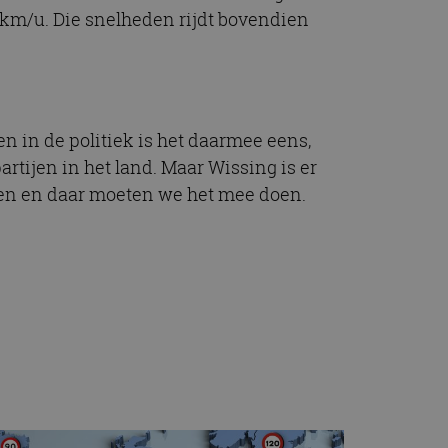
t.com-service om de
0 km/u. Die snelheden rijdt bovendien
De cookie-banner
 te werken.
chrijving
n in de politiek is het daarmee eens,
ytics - wat een
rtijen in het land. Maar Wissing is er
alyseservice van
e leveren, zoals
s te onderscheiden
wegen en daar moeten we het mee doen.
s klant-ID. Het is
ebruikt om
voor de
matie uit over hoe
rtenties die de
 bezocht.
sessiestatus te
matie uit over hoe
rtenties die de
 bezocht.