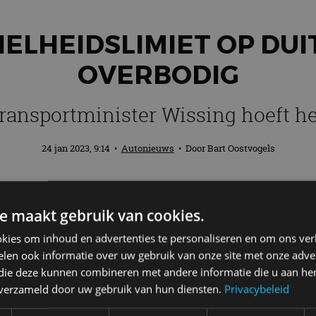
NELHEIDSLIMIET OP DU
OVERBODIG
ransportminister Wissing hoeft he
24 jan 2023, 9:14
•
Autonieuws
• Door
Bart Oostvogels
e Autobahn is al vaker besproken in de m
e maakt gebruik van cookies.
ter van het land, Volker Wissing, hoeven
e opkomst van EV’s.
kies om inhoud en advertenties te personaliseren en om ons ver
len ook informatie over uw gebruik van onze site met onze adver
 die deze kunnen combineren met andere informatie die u aan hen
Autobahn
n verzameld door uw gebruik van hun diensten.
Privacybeleid
utobahn voert men al jaren een discussie, maar echt