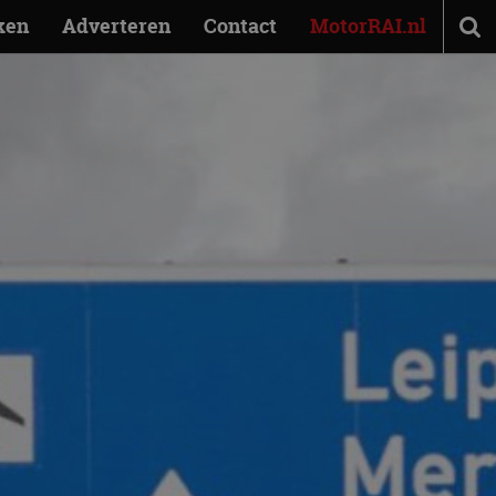
ken
Adverteren
Contact
MotorRAI.nl