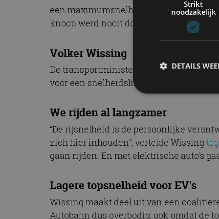
Strikt
een maximumsnelheid zijn er nooit geko
noodzakelijk
knoop werd nooit doorgehakt.
Volker Wissing
DETAILS WE
De transportminister van het land, Volk
voor een snelheidslimiet op de Autobahn
We rijden al langzamer
S
“De rijsnelheid is de persoonlijke veran
Strikt noodzakelijke
accountbeheer. De we
zich hier inhouden”, vertelde Wissing
te
gaan rijden. En met elektrische auto’s ga
Naam
cf_clearance
Lagere topsnelheid voor EV’s
Wissing maakt deel uit van een coalitie
Autobahn dus overbodig, ook omdat de top