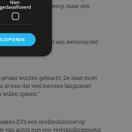
Niet-
rekken over het onderwerp, maar een
geclassificeerd
ACCEPTEREN
we kunnen opmaken dat een wetsvoorstel
rd
n gevaar worden gebracht. De staat moet
elding en
nu al voor dat veel mensen langzamer
 willen sparen.”
ervice om
es van de bezoeker
unen van de
 maken EV’s een snelheidslimiet op
den van
hte van auto’s met een verbrandingsmotor.