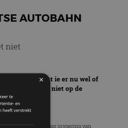
ITSE AUTOBAHN
t niet
edia. Want komt ie er nu wel of
×
 we er voorlopig niet op de
keer te
tentie- en
 heeft verstrekt
 concrete plannen voor invoering van