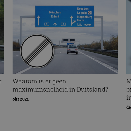
r
Waarom is er geen
M
maximumsnelheid in Duitsland?
b
i
okt 2021
de