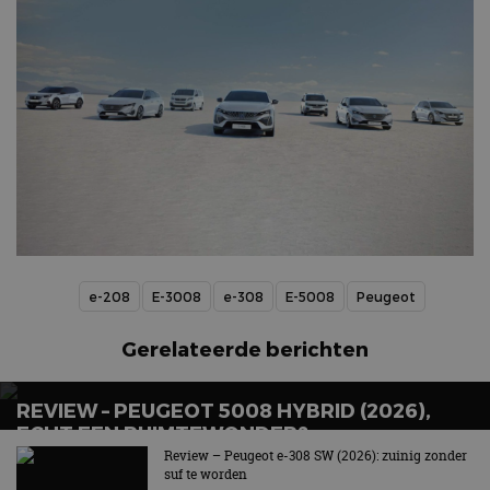
e-208
E-3008
e-308
E-5008
Peugeot
Gerelateerde berichten
REVIEW – PEUGEOT 5008 HYBRID (2026),
ECHT EEN RUIMTEWONDER?
Review – Peugeot e-308 SW (2026): zuinig zonder
Gul en zuinig tegelijk!
suf te worden