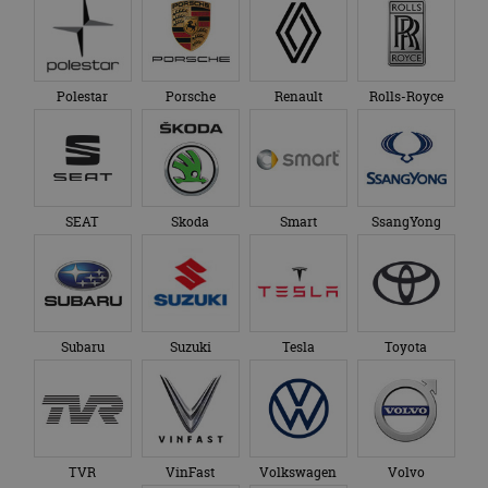
Polestar
Porsche
Renault
Rolls-Royce
SEAT
Skoda
Smart
SsangYong
Subaru
Suzuki
Tesla
Toyota
TVR
VinFast
Volkswagen
Volvo