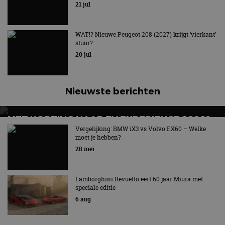
21 jul
WAT!? Nieuwe Peugeot 208 (2027) krijgt ‘vierkant’
stuur?
20 jul
Nieuwste berichten
MET KORTING NAAR EV EXPERIENCE 2026?
AUTORAI REGELT HET!
Vergelijking: BMW iX3 vs Volvo EX60 – Welke
moet je hebben?
EV Experience 2026 van 24 tot 26 september
28 mei
Lamborghini Revuelto eert 60 jaar Miura met
speciale editie
6 aug