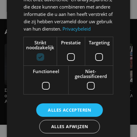
4 aug
die deze kunnen combineren met andere
informatie die u aan hen heeft verstrekt of
die zij hebben verzameld door uw gebruik
van hun diensten.
Privacybeleid
AutoRAI.nl TV
SUBSCRIBE
Strikt
Prestatie
Targeting
noodzakelijk
Functioneel
Niet-
geclassificeerd
De Renault Twingo heeft een
De perfecte (gezins)taxi? - 
opvallende snelheidsmeter! -
ES500e (2026) - REVIEW - AL
AutoRAI TV
UITGELEGD! - AutoRAI TV
ALLES ACCEPTEREN
ALLES AFWIJZEN
Alle automerken