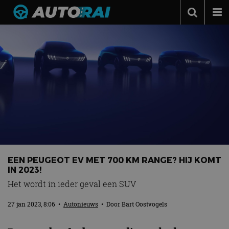
Autonieuws
Podcast
Autotests
Automerken
Adverteren
Contact
MotorRAI.nl
EEN PEUGEOT EV MET 700 KM RANGE? HIJ KOMT
IN 2023!
Het wordt in ieder geval een SUV
27 jan 2023, 8:06
•
Autonieuws
• Door
Bart Oostvogels