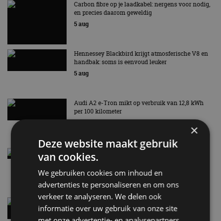
Carbon fibre op je laadkabel: nergens voor nodig,
en precies daarom geweldig
5 aug
Hennessey Blackbird krijgt atmosferische V8 en
handbak: soms is eenvoud leuker
5 aug
Audi A2 e-Tron mikt op verbruik van 12,8 kWh
per 100 kilometer
4 aug
×
Deze website maakt gebruik
Elektrische Geely E2 (tijdelijk) net zo goedkoop
van cookies.
als een Renault Twingo
We gebruiken cookies om inhoud en
4 aug
advertenties te personaliseren en om ons
verkeer te analyseren. We delen ook
Vernieuwde Hyundai Ioniq 6 rijdt tot 680
informatie over uw gebruik van onze site
kilometer en wordt goedkoper
met onze advertentie- en analysepartners,