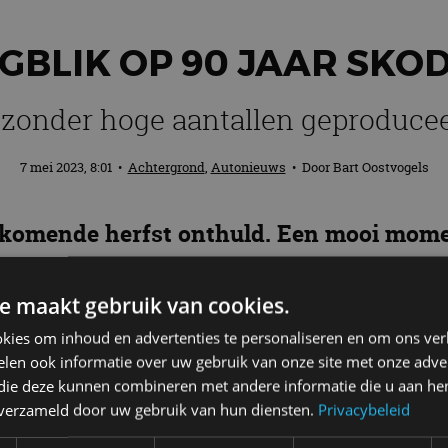
GBLIK OP 90 JAAR SKO
jzonder hoge aantallen geproduce
7 mei 2023, 8:01
•
Achtergrond
,
Autonieuws
• Door
Bart Oostvogels
komende herfst onthuld. Een mooi momen
elbekende Skoda.
e maakt gebruik van cookies.
kies om inhoud en advertenties te personaliseren en om ons ver
len ook informatie over uw gebruik van onze site met onze adver
tussen 1934 en 1949 op de markt. Ruim 50 jaar later 
 die deze kunnen combineren met andere informatie die u aan hen
entree maakte in de grote middenklasse. De volgende
n verzameld door uw gebruik van hun diensten.
Privacybeleid
e, die in 2015 debuteerde, is gebaseerd op het MQB-pl
idetechnologie. Nu is het aftellen begonnen: de nieu