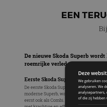
EEN TERU
Bi
De nieuwe Skoda Superb wordt 
roemrijke verleden van deze w
Deze websit
Eerste Skoda Superb-modellen
We gebruiken coo
analyseren. We de
De eerste Skoda Superb-modellen kwamen 
analysepartners,
moderne Superb, waarmee het merk zijn r
of die zij hebbe
eerst ook als Combi. De huidige generati
met krachtige en efficiënte plug-in hybr