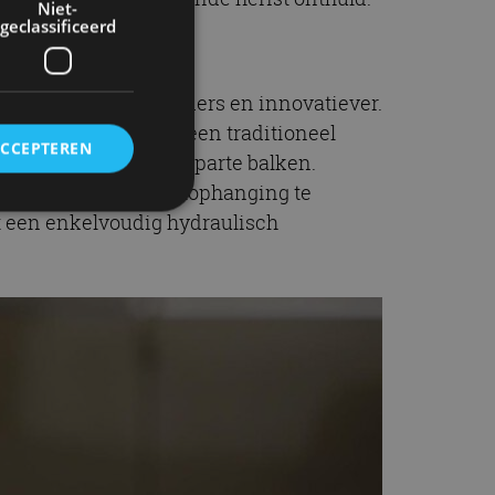
Niet-
geclassificeerd
ar de Superb was anders en innovatiever.
vend. In plaats van een traditioneel
ACCEPTEREN
nt overging in twee aparte balken.
 onafhankelijke wielophanging te
t een enkelvoudig hydraulisch
rd
elding en
ervice om
es van de bezoeker
unen van de
den van