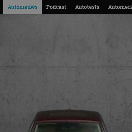
Autonieuws
Podcast
Autotests
Automer