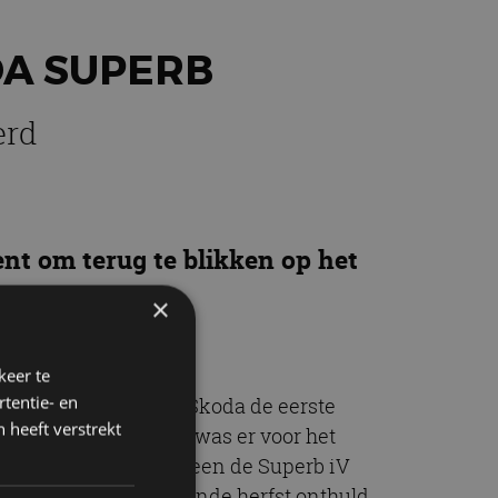
DA SUPERB
erd
t om terug te blikken op het
×
keer te
tentie- en
(in 2001) lanceerde Skoda de eerste
 heeft verstrekt
 generatie uit 2008 was er voor het
atform. In 2019 verscheen de Superb iV
we Superb wordt komende herfst onthuld.