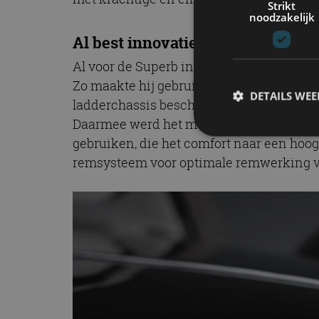
Strikt
noodzakelijk
Al best innovatief
Al voor de Superb in 1934 in productie 
Zo maakte hij gebruik van het destijds n
DETAILS WE
ladderchassis beschikte hij over een rugg
Daarmee werd het mogelijk om de aandri
gebruiken, die het comfort naar een hoo
remsysteem voor optimale remwerking va
S
Strikt noodzakelijke
accountbeheer. De we
Naam
cf_clearance