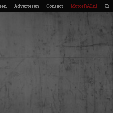
ken
Adverteren
Contact
MotorRAI.nl