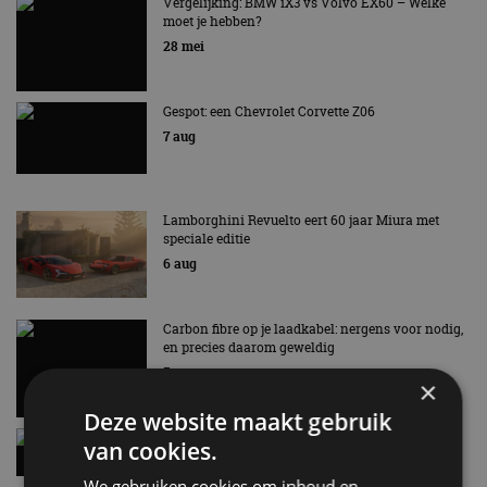
AUTORAI REGELT HET!
Vergelijking: BMW iX3 vs Volvo EX60 – Welke
moet je hebben?
EV Experience 2026 van 24 tot 26 september
28 mei
Gespot: een Chevrolet Corvette Z06
7 aug
Lamborghini Revuelto eert 60 jaar Miura met
speciale editie
6 aug
Carbon fibre op je laadkabel: nergens voor nodig,
en precies daarom geweldig
5 aug
×
Deze website maakt gebruik
Hennessey Blackbird krijgt atmosferische V8 en
van cookies.
handbak: soms is eenvoud leuker
5 aug
We gebruiken cookies om inhoud en