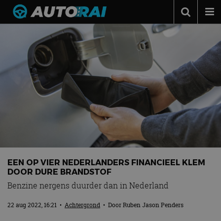
Autonieuws
Podcast
Autotests
Automerken
Adverteren
Contact
MotorRAI.nl
EEN OP VIER NEDERLANDERS FINANCIEEL KLEM
DOOR DURE BRANDSTOF
Benzine nergens duurder dan in Nederland
22 aug 2022, 16:21
•
Achtergrond
• Door
Ruben Jason Penders