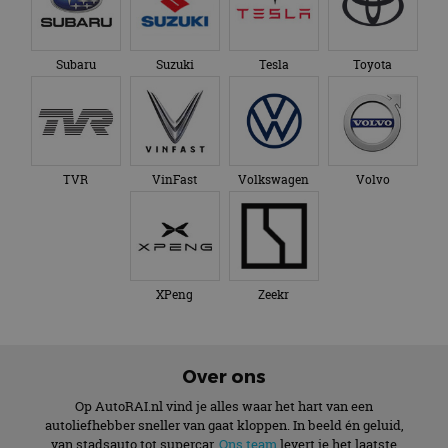
Subaru
Suzuki
Tesla
Toyota
TVR
VinFast
Volkswagen
Volvo
XPeng
Zeekr
Over ons
Op AutoRAI.nl vind je alles waar het hart van een
autoliefhebber sneller van gaat kloppen. In beeld én geluid,
van stadsauto tot supercar.
Ons team
levert je het laatste