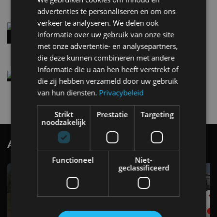
advertenties te personaliseren en om ons
verkeer te analyseren. We delen ook
Audi A2 e-Tron mikt op verbruik van 12,8 kWh
informatie over uw gebruik van onze site
per 100 kilometer
met onze advertentie- en analysepartners,
4 aug
die deze kunnen combineren met andere
informatie die u aan hen heeft verstrekt of
Elektrische Geely E2 (tijdelijk) net zo goedkoop
die zij hebben verzameld door uw gebruik
als een Renault Twingo
van hun diensten.
Privacybeleid
4 aug
Strikt
Prestatie
Targeting
noodzakelijk
AutoRAI.nl TV
SUBSCRIBE
Functioneel
Niet-
geclassificeerd