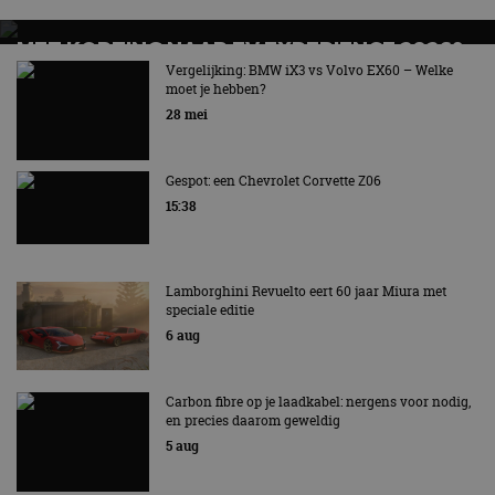
MET KORTING NAAR EV EXPERIENCE 2026?
AUTORAI REGELT HET!
Vergelijking: BMW iX3 vs Volvo EX60 – Welke
moet je hebben?
EV Experience 2026 van 24 tot 26 september
28 mei
Gespot: een Chevrolet Corvette Z06
15:38
Lamborghini Revuelto eert 60 jaar Miura met
speciale editie
6 aug
Carbon fibre op je laadkabel: nergens voor nodig,
en precies daarom geweldig
5 aug