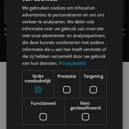
We gebruiken cookies om inhoud en
advertenties te personaliseren en om ons
verkeer te analyseren. We delen ook
informatie over uw gebruik van onze site
Raad jij onze nieuwe duurtester? -
De Renault Twingo heeft een
AutoRAI TV
opvallende snelheidsmeter! -
met onze advertentie- en analysepartners,
AutoRAI TV
die deze kunnen combineren met andere
informatie die u aan hen heeft verstrekt of
die zij hebben verzameld door uw gebruik
van hun diensten.
Privacybeleid
Alle automerken
Strikt
Prestatie
Targeting
Selecteer een merk voor meer informatie, modellen
noodzakelijk
en alle nieuwsberichten
Functioneel
Niet-
geclassificeerd
Abarth
Aiways
Alfa Romeo
Alpine