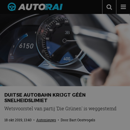
Autonieuws
Podcast
Autotests
Automerken
Adverteren
Contact
MotorRAI.nl
DUITSE AUTOBAHN KRIJGT GÉÉN
SNELHEIDSLIMIET
Wetsvoorstel van partij 'Die Grünen' is weggestemd
18 okt 2019, 13:40
•
Autonieuws
• Door
Bart Oostvogels