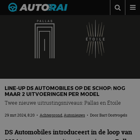
Autonieuws
Podcast
Autotests
Automerken
Adverteren
Contact
LINE-UP DS AUTOMOBILES OP DE SCHOP: NOG
MotorRAI.nl
MAAR 2 UITVOERINGEN PER MODEL
Twee nieuwe uitrustingsniveaus: Pallas en Étoile
29 mrt 2024, 8:20
•
Achtergrond
,
Autonieuws
• Door
Bart Oostvogels
DS Automobiles introduceert in de loop van