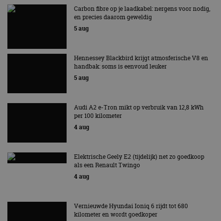
Carbon fibre op je laadkabel: nergens voor nodig,
en precies daarom geweldig
5 aug
Hennessey Blackbird krijgt atmosferische V8 en
handbak: soms is eenvoud leuker
5 aug
Audi A2 e-Tron mikt op verbruik van 12,8 kWh
per 100 kilometer
4 aug
Elektrische Geely E2 (tijdelijk) net zo goedkoop
als een Renault Twingo
4 aug
Vernieuwde Hyundai Ioniq 6 rijdt tot 680
kilometer en wordt goedkoper