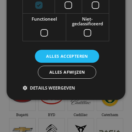
Alle automerken
Selecteer een merk voor meer informatie, modellen
en alle nieuwsberichten
Functioneel
Niet-
geclassificeerd
Abarth
Aiways
Alfa Romeo
Alpine
ALLES ACCEPTEREN
ALLES AFWIJZEN
Aston Martin
Audi
Bentley
BMW
DETAILS WEERGEVEN
Strikt noodzakelijk
Prestatie
Targeting
Bugatti
BYD
Cadillac
Caterham
Functioneel
Niet-geclassificeerd
Strikt noodzakelijke cookies maken de