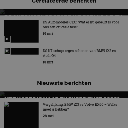
Gerelateerde berichten
DS AUTOMOBILES STAPT UIT FORMULA E EN
GAAT WAT ANDERS DOEN
DS Automobiles CEO: “Wat er nu gebeurt is voor
ons een cruciale fase”
DS Automobiles springt in het diepe
19 mrt
DS N7 schopt tegen schenen van BMW iX3 en
Audi Q4
18 mrt
Nieuwste berichten
MET KORTING NAAR EV EXPERIENCE 2026?
AUTORAI REGELT HET!
Vergelijking: BMW iX3 vs Volvo EX60 – Welke
moet je hebben?
EV Experience 2026 van 24 tot 26 september
28 mei