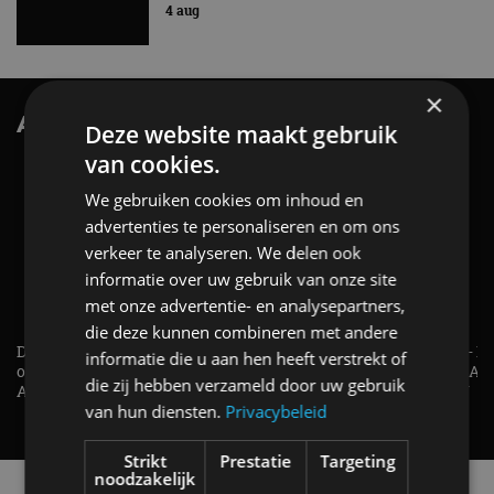
4 aug
×
AutoRAI.nl TV
SUBSCRIBE
Deze website maakt gebruik
van cookies.
We gebruiken cookies om inhoud en
advertenties te personaliseren en om ons
verkeer te analyseren. We delen ook
informatie over uw gebruik van onze site
met onze advertentie- en analysepartners,
die deze kunnen combineren met andere
De Renault Twingo heeft een
De perfecte (gezins)taxi? - 
opvallende snelheidsmeter! -
ES500e (2026) - REVIEW - AL
informatie die u aan hen heeft verstrekt of
AutoRAI TV
UITGELEGD! - AutoRAI TV
die zij hebben verzameld door uw gebruik
van hun diensten.
Privacybeleid
Strikt
Prestatie
Targeting
noodzakelijk