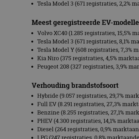
Tesla Model 3 (671 registraties, 2,2% 
CookieScriptConse
Meest geregistreerde EV-modellen
Naam
Volvo XC40 (1.285 registraties, 15,5% 
Naam
omx_consent
Tesla Model 3 (671 registraties, 8,1% 
Aanbiede
Naam
Domein
Tesla Model Y (608 registraties, 7,3% 
g_id_202604151153
_ga
_fbp
Meta Pla
Kia Niro (375 registraties, 4,5% markt
Inc.
.autorai.n
Peugeot 208 (327 registraties, 3,9% ma
_gcl_au
Google L
.autorai.n
Verhouding brandstofsoort
_ga_SC6JKZPPKY
IDE
Google L
Hybride (9.057 registraties, 29,7% mar
.doublecl
Full EV (8.291 registraties, 27,3% mark
Benzine (8.255 registraties, 27,1% mar
PHEV (4.300 registraties, 14,1% markta
Diesel (264 registraties, 0,9% marktaa
LPG (247 registraties, 0,8% marktaande