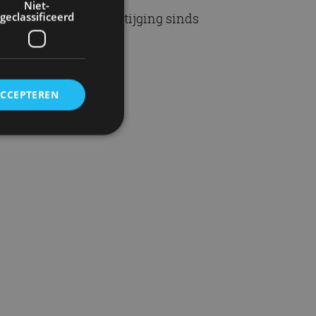
Niet-
geclassificeerd
ze maand de hoogste stijging sinds
.
ACCEPTEREN
rd
elding en
ervice om
es van de bezoeker
unen van de
den van