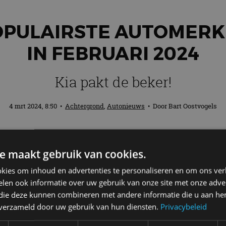
OPULAIRSTE AUTOMER
IN FEBRUARI 2024
Kia pakt de beker!
4 mrt 2024, 8:50
•
Achtergrond
,
Autonieuws
• Door
Bart Oostvogels
 zijn er 30.414 nieuwe personenauto’s ge
e maakt gebruik van cookies.
s). In totaal zijn er dit jaar 64.810 auto’s
es). Dat blijkt uit de laatste cijfers van 
kies om inhoud en advertenties te personaliseren en om ons ver
len ook informatie over uw gebruik van onze site met onze adver
 die deze kunnen combineren met andere informatie die u aan hen
n verzameld door uw gebruik van hun diensten.
Privacybeleid