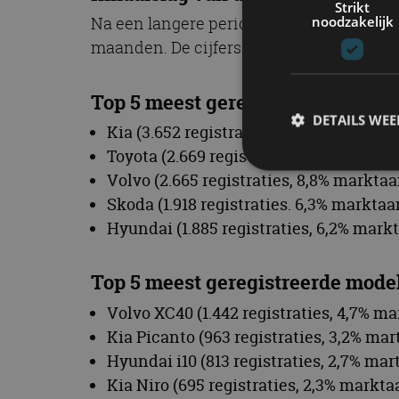
Strikt
noodzakelijk
Na een langere periode van stabilisering
maanden. De cijfers wijzen op een inhaa
Top 5 meest geregistreerde merke
DETAILS WE
Kia (3.652 registraties, 12% marktaand
Toyota (2.669 registraties, 8,8% markt
Volvo (2.665 registraties, 8,8% markta
Skoda (1.918 registraties. 6,3% markta
S
Hyundai (1.885 registraties, 6,2% mark
Strikt noodzakelijke
accountbeheer. De we
Top 5 meest geregistreerde model
Naam
Volvo XC40 (1.442 registraties, 4,7% m
cf_clearance
Kia Picanto (963 registraties, 3,2% ma
Hyundai i10 (813 registraties, 2,7% ma
Kia Niro (695 registraties, 2,3% markt