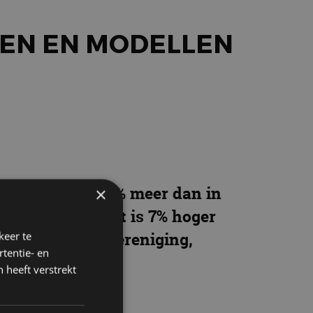
KEN EN MODELLEN
registreerd, 8,9% meer dan in
×
 geregistreerd, dat is 7% hoger
Koninklijke RAI Vereniging,
keer te
tentie- en
 heeft verstrekt