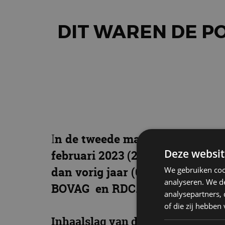
DIT WAREN DE P
I
n de tweede maand van het jaar
Deze websit
februari 2023 (27.930 registratie
dan vorig jaar (60.596 registrati
We gebruiken coo
analyseren. We de
BOVAG en RDC.
analysepartners,
of die zij hebbe
Inhaalslag van de automarkt