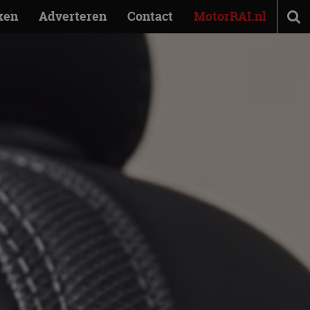
ken
Adverteren
Contact
MotorRAI.nl