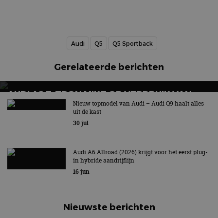
Audi
Q5
Q5 Sportback
Gerelateerde berichten
AUDI A2 E-TRON MIKT OP VERBRUIK VAN
12,8 KWH PER 100 KILOMETER
Nieuw topmodel van Audi – Audi Q9 haalt alles
uit de kast
30 jul
Audi A6 Allroad (2026) krijgt voor het eerst plug-
in hybride aandrijflijn
16 jun
Nieuwste berichten