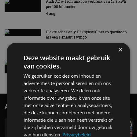
Audi A2 e-Tron mikt op verbruik van 12,8 kWh
per 100 kilometer
4 aug
Elektrische Geely E2 (tijdelijk) net zo goedkoop
als een Renault Twingo
4 aug
×
Deze website maakt gebruik
Vernieuwde Hyundai Ioniq 6 rijdt tot 680
van cookies.
kilometer en wordt goedkoper
4 aug
We gebruiken cookies om inhoud en
advertenties te personaliseren en om ons
verkeer te analyseren. We delen ook
informatie over uw gebruik van onze site
met onze advertentie- en analysepartners,
AutoRAI.nl TV
SUBSCRIBE
die deze kunnen combineren met andere
informatie die u aan hen heeft verstrekt of
die zij hebben verzameld door uw gebruik
van hun diensten.
Privacybeleid