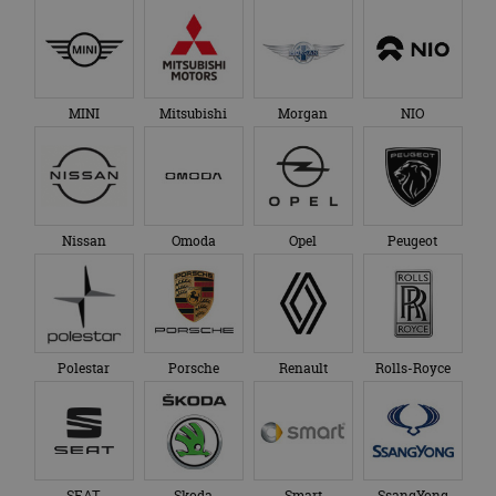
MINI
Mitsubishi
Morgan
NIO
Nissan
Omoda
Opel
Peugeot
Polestar
Porsche
Renault
Rolls-Royce
SEAT
Skoda
Smart
SsangYong