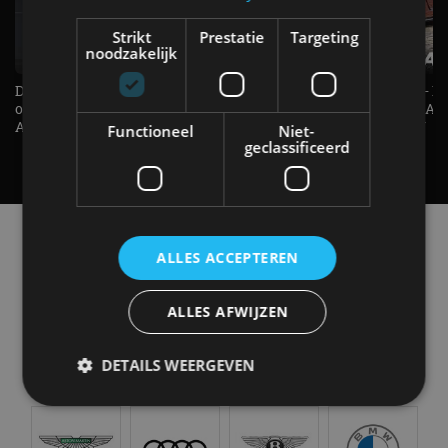
Strikt
Prestatie
Targeting
noodzakelijk
De Renault Twingo heeft een
De perfecte (gezins)taxi? - 
opvallende snelheidsmeter! -
ES500e (2026) - REVIEW - AL
AutoRAI TV
UITGELEGD! - AutoRAI TV
Functioneel
Niet-
geclassificeerd
Alle automerken
Selecteer een merk voor meer informatie, modellen
ALLES ACCEPTEREN
en alle nieuwsberichten
ALLES AFWIJZEN
DETAILS WEERGEVEN
Abarth
Aiways
Alfa Romeo
Alpine
Strikt noodzakelijk
Prestatie
Targeting