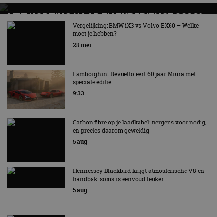
MET KORTING NAAR EV EXPERIENCE 2026?
AUTORAI REGELT HET!
Vergelijking: BMW iX3 vs Volvo EX60 – Welke
moet je hebben?
EV Experience 2026 van 24 tot 26 september
28 mei
Lamborghini Revuelto eert 60 jaar Miura met
speciale editie
9:33
Carbon fibre op je laadkabel: nergens voor nodig,
en precies daarom geweldig
5 aug
Hennessey Blackbird krijgt atmosferische V8 en
handbak: soms is eenvoud leuker
5 aug