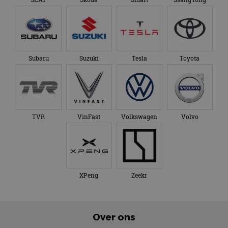
Subaru
Suzuki
Tesla
Toyota
TVR
VinFast
Volkswagen
Volvo
XPeng
Zeekr
Over ons