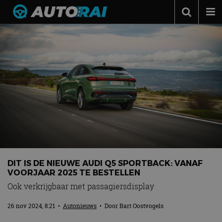
Autonieuws
Podcast
Autotests
Automerken
Adverteren
Contact
MotorRAI.nl
DIT IS DE NIEUWE AUDI Q5 SPORTBACK: VANAF
VOORJAAR 2025 TE BESTELLEN
Ook verkrijgbaar met passagiersdisplay
26 nov 2024, 8:21
•
Autonieuws
• Door
Bart Oostvogels