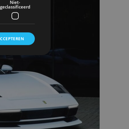
Niet-
geclassificeerd
ACCEPTEREN
rd
elding en
ervice om
es van de bezoeker
unen van de
den van