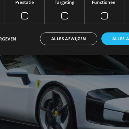
Prestatie
Targeting
Functioneel
ERGEVEN
ALLES AFWIJZEN
ALLES 
trikt noodzakelijk
Prestatie
Targeting
Functioneel
Niet-geclassificee
 cookies maken de kernfunctionaliteiten van de website mogelijk, zoals gebruikersaanm
bsite kan niet goed worden gebruikt zonder de strikt noodzakelijke cookies.
Aanbieder
/
Vervaldatum
Omschrijving
Domein
1 jaar
Deze cookie wordt gebruikt door de CloudFlare-s
Cloudflare,
vertrouwd webverkeer te identificeren en alle
Inc.
beveiligingsbeperkingen op basis van het IP-adr
.autorai.nl
te omzeilen. Het is essentieel voor het onderste
veiligheid van een website functies en in het bie
bescherming tegen kwaadaardige bezoekers.