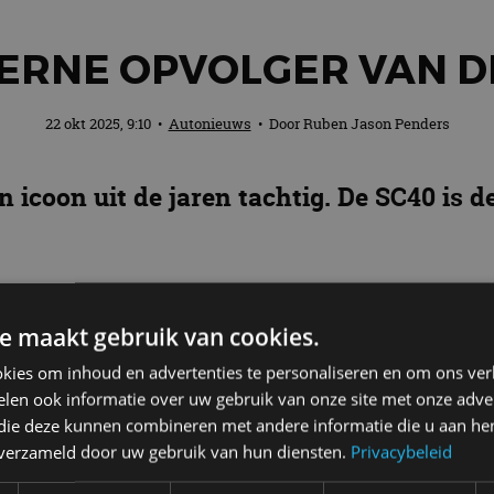
DERNE OPVOLGER VAN D
22 okt 2025, 9:10
•
Autonieuws
• Door
Ruben Jason Penders
en icoon uit de jaren tachtig. De SC40 is
e maakt gebruik van cookies.
échte grote geld zit: in ultra-exclusieve one-offs. A
jn voor één klant met een eindeloze portemonnee. B
kies om inhoud en advertenties te personaliseren en om ons ver
len ook informatie over uw gebruik van onze site met onze adver
 vaker in dat spel. De Italianen hebben in Maranello 
 die deze kunnen combineren met andere informatie die u aan hen
n verzameld door uw gebruik van hun diensten.
Privacybeleid