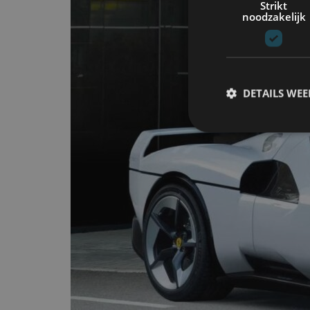
Strikt
noodzakelijk
DETAILS WE
S
Strikt noodzakelijke
accountbeheer. De we
Naam
cf_clearance