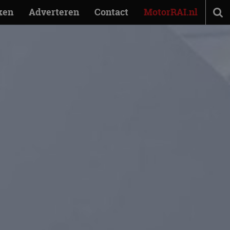
ken
Adverteren
Contact
MotorRAI.nl