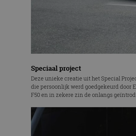
CookieScriptConse
Naam
Naam
omx_consent
Aanbiede
Naam
Domein
g_id_202604151153
_ga
_fbp
Meta Pla
Inc.
.autorai.n
Speciaal project
_gcl_au
Google L
.autorai.n
Deze unieke creatie uit het Special Proj
_ga_SC6JKZPPKY
die persoonlijk werd goedgekeurd door En
IDE
Google L
.doublecl
F50 en in zekere zin de onlangs geïntr