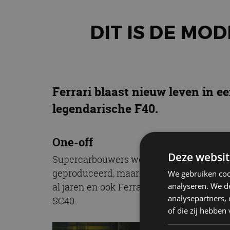
DIT IS DE MO
Ferrari blaast nieuw leven in e
legendarische F40.
One-off
Deze websit
Supercarbouwers weten inmiddels waar het 
geproduceerd, maar speciaal gebouwd zi
We gebruiken coo
analyseren. We de
al jaren en ook Ferrari mengt zich steeds
analysepartners,
SC40.
of die zij hebbe