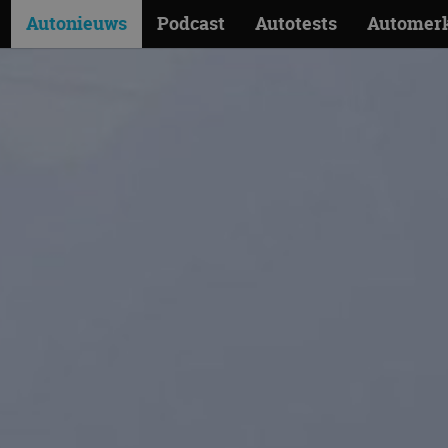
Autonieuws
Podcast
Autotests
Automer