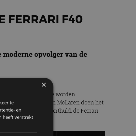
E FERRARI F40
 de moderne opvolger van de
×
uto’s die niet in serie worden
ugatti, Lamborghini en McLaren doen het
keer te
tentie- en
opnieuw een one-off onthuld: de Ferrari
 heeft verstrekt